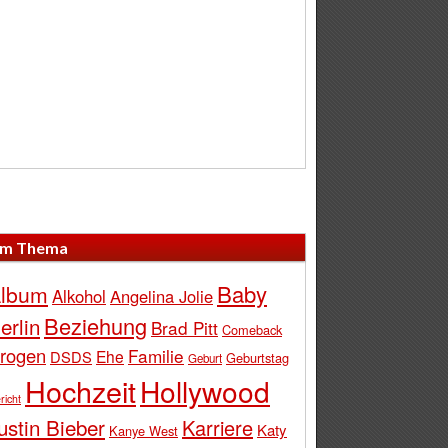
m Thema
Baby
lbum
Alkohol
Angelina Jolie
Beziehung
erlin
Brad Pitt
Comeback
rogen
Familie
Ehe
DSDS
Geburtstag
Geburt
Hochzeit
Hollywood
richt
ustin Bieber
Karriere
Katy
Kanye West