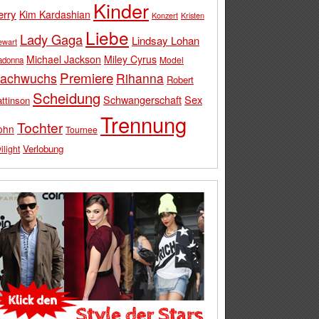
Kinder
erry
Kim Kardashian
Konzert
Kristen
Liebe
Lady Gaga
Lindsay Lohan
ewart
Michael Jackson
Miley Cyrus
Model
adonna
Premiere
achwuchs
Rihanna
Robert
Scheidung
Schwangerschaft
Sex
ttinson
Trennung
Tochter
ohn
Tournee
Verlobung
ilight