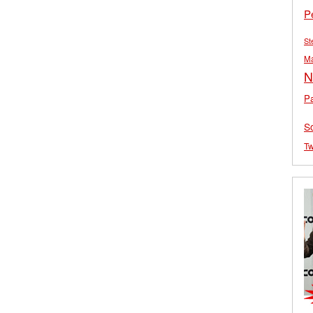
P
St
M
N
Pa
S
Tw