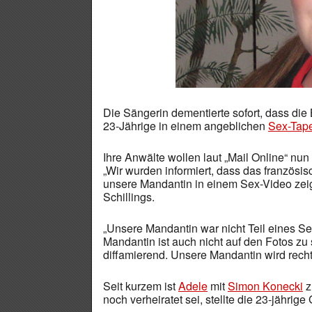
Die Sängerin dementierte sofort, dass die B
23-Jährige in einem angeblichen
Sex-Tap
Ihre Anwälte wollen laut „Mail Online“ nun 
„Wir wurden informiert, dass das französi
unsere Mandantin in einem Sex-Video zeig
Schillings.
„Unsere Mandantin war nicht Teil eines Se
Mandantin ist auch nicht auf den Fotos z
diffamierend. Unsere Mandantin wird rechtl
Seit kurzem ist
Adele
mit
Simon Konecki
z
noch verheiratet sei, stellte die 23-jährig