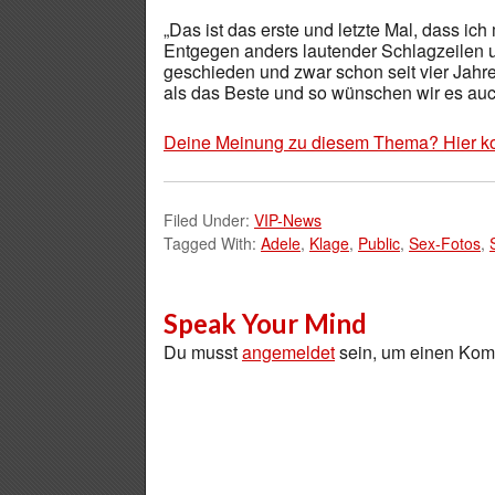
„Das ist das erste und letzte Mal, dass i
Entgegen anders lautender Schlagzeilen u
geschieden und zwar schon seit vier Jahr
als das Beste und so wünschen wir es auch
Deine Meinung zu diesem Thema? Hier k
Filed Under:
VIP-News
Tagged With:
Adele
,
Klage
,
Public
,
Sex-Fotos
,
Speak Your Mind
Du musst
angemeldet
sein, um einen Ko