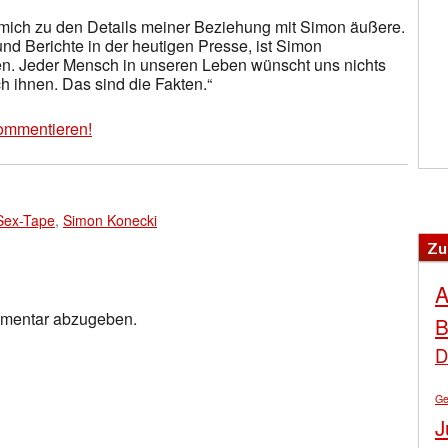
ch mich zu den Details meiner Beziehung mit Simon äußere.
nd Berichte in der heutigen Presse, ist Simon
en. Jeder Mensch in unseren Leben wünscht uns nichts
 ihnen. Das sind die Fakten.“
ommentieren!
Sex-Tape
,
Simon Konecki
Zu
A
mmentar abzugeben.
B
D
Ge
J