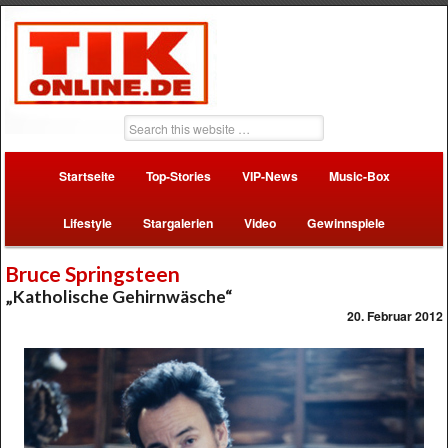
Startseite
Top-Stories
VIP-News
Music-Box
Lifestyle
Stargalerien
Video
Gewinnspiele
Bruce Springsteen
„Katholische Gehirnwäsche“
20. Februar 2012