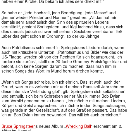
neben einer Kirche. Da bekam ich alles sehr direkt mit.“
So habe er „jede Hochzeit, jede Beerdigung, jede Messe“ und
„immer wieder Priester und Nonnen“ gesehen. „All das hat mir
damals sehr anschaulich den Sinn des spirituellen Lebens
vermittelt“, gesteht Springsteen, und fügt lachend hinzu, dass sich
dies damals jedoch schwer mit seinem Sexleben vereinbaren ließ –
„aber das geht schon in Ordnung“, so der 62-Jährige.
Auch Patriotismus schimmert in Springsteens Liedern durch, wenn
auch mit kritischem Unterton. „Patriotismus und Bilder wie das der
US-Flagge, werden oft von der Rechten für sich beansprucht. Ich
fordere sie zurück“, stellt der 20-fache Grammy-Preisträger klar und
betont, sich keine Sorgen darum zu machen, dass man ihm in
seinen Songs das Wort im Mund herum drehen könnte.
„Wenn ich Songs schreibe, bin ich ehrlich. Das ist wohl auch der
Grund, warum es zwischen mir und meinen Fans seit Jahrzehnten
diese intensive Verbindung gibt“, gibt Springsteen sich selbstsicher
und enthüllt, sich beim Schreiben seiner Musik immer Bob Dylan
zum Vorbild genommen zu haben. „Ich möchte mit meinen Liedern,
Körper und Geist ansprechen. Ich möchte in den Songs aufsaugen,
was gerade in der Gesellschaft, auf den Straßen passiert. Das habe
ich an Bob Dylan immer bewundert. Das will ich auch erreichen.“
Bruce Springsteen
s neues Album „
Wrecking Ball
“ erscheint am 2.
März im Handel.