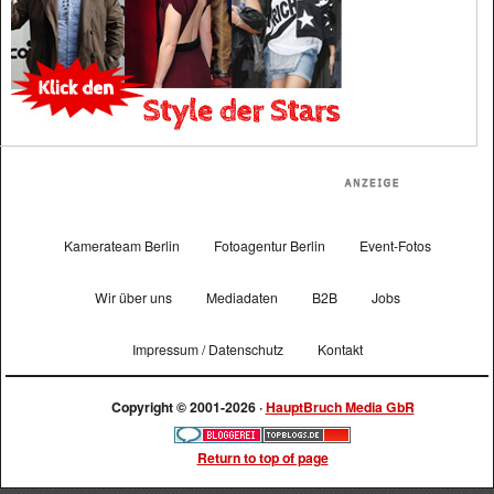
Kamerateam Berlin
Fotoagentur Berlin
Event-Fotos
Wir über uns
Mediadaten
B2B
Jobs
Impressum / Datenschutz
Kontakt
Copyright © 2001-2026 ·
HauptBruch Media GbR
Return to top of page