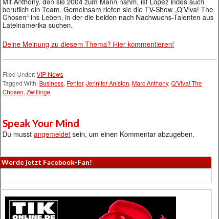
Mit Anthony, den sie 2004 zum Mann nahm, ist Lopez indes auch
beruflich ein Team. Gemeinsam riefen sie die TV-Show „Q’Viva! The
Chosen“ ins Leben, in der die beiden nach Nachwuchs-Talenten aus
Lateinamerika suchen.
Deine Meinung zu diesem Thema? Hier kommentieren!
Filed Under:
VIP-News
Tagged With:
Business
,
Fehler
,
Jennifer Aniston
,
Marc Anthony
,
Q'Viva! The
Chosen
,
Zwillinge
Speak Your Mind
Du musst
angemeldet
sein, um einen Kommentar abzugeben.
Werde jetzt Facebook-Fan!