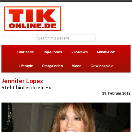
Startseite
Top-Stories
VIP-News
Music-Box
Lifestyle
Stargalerien
Video
Gewinnspiele
Jennifer Lopez
Steht hinter ihrem Ex
29. Februar 2012