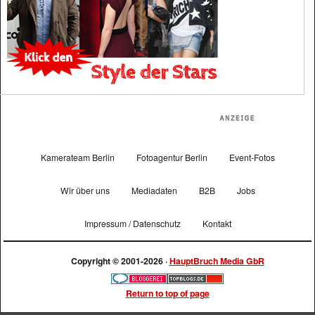
Kamerateam Berlin
Fotoagentur Berlin
Event-Fotos
Wir über uns
Mediadaten
B2B
Jobs
Impressum / Datenschutz
Kontakt
Copyright © 2001-2026 ·
HauptBruch Media GbR
Return to top of page