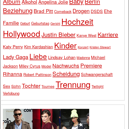
Baby
Album
Berlin
Alkohol
Angelina Jolie
Beziehung
Drogen
Brad Pitt
Ehe
DSDS
Comeback
Hochzeit
Familie
Geburtstag
Geburt
Gericht
Hollywood
Justin Bieber
Karriere
Kanye West
Kinder
Katy Perry
Kim Kardashian
Konzert
Kristen Stewart
Liebe
Lady Gaga
Lindsay Lohan
Michael
Madonna
Premiere
Nachwuchs
Jackson
Miley Cyrus
Model
Scheidung
Rihanna
Schwangerschaft
Robert Pattinson
Trennung
Tochter
Sex
Sohn
Tournee
Twilight
Verlobung