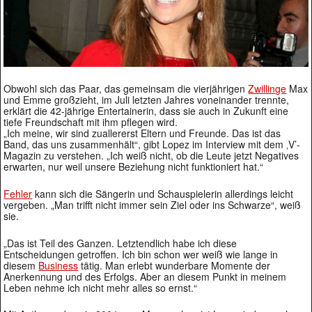
Obwohl sich das Paar, das gemeinsam die vierjährigen
Zwillinge
Max
und Emme großzieht, im Juli letzten Jahres voneinander trennte,
erklärt die 42-jährige Entertainerin, dass sie auch in Zukunft eine
tiefe Freundschaft mit ihm pflegen wird.
„Ich meine, wir sind zuallererst Eltern und Freunde. Das ist das
Band, das uns zusammenhält“, gibt Lopez im Interview mit dem ‚V’-
Magazin zu verstehen. „Ich weiß nicht, ob die Leute jetzt Negatives
erwarten, nur weil unsere Beziehung nicht funktioniert hat.“
Fehler
kann sich die Sängerin und Schauspielerin allerdings leicht
vergeben. „Man trifft nicht immer sein Ziel oder ins Schwarze“, weiß
sie.
„Das ist Teil des Ganzen. Letztendlich habe ich diese
Entscheidungen getroffen. Ich bin schon wer weiß wie lange in
diesem
Business
tätig. Man erlebt wunderbare Momente der
Anerkennung und des Erfolgs. Aber an diesem Punkt in meinem
Leben nehme ich nicht mehr alles so ernst.“