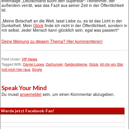
ehemalige „Deutschland sucht den Superstar“-Teilnehmer, der
außerdem verrät, was das Fazit aus seiner Zeit in der Öffentlichkeit
ist.
„Meine Botschaft an die Welt, lasst Liebe zu, es ist das Licht in der
Dunkelheit. Mein
Glück
finde ich nicht in der Öffentlichkeit, sondern in
mir selbst. Jeder Mensch kann glücklich sein, egal was passiert!“
Deine Meinung zu diesem Thema? Hier kommentieren!
Filed Under:
VIP-News
Tagged With:
Daniel Lopes
,
Dschungel
,
Geldprobleme
,
Glück
,
Ich bin ein Star
holt mich hier raus
,
Single
Speak Your Mind
Du musst
angemeldet
sein, um einen Kommentar abzugeben.
Werde jetzt Facebook-Fan!