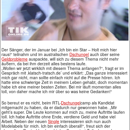
Der Sänger, der im Januar bei „Ich bin ein Star – Holt mich hier
raus!“ teilnahm und im australischen
Dschungel
auch über seine
Geldprobleme
auspackte, will sich zu diesem Thema nicht mehr
äußern, da bei ihm derzeit alles bestens laufe.
„Wollen wir jetzt wirklich mit diesem Thema anfangen?“, fragt er im
Gespräch mit ‚klatsch-tratsch.de’ und erklärt: „Das ganze interessiert
mich gar nicht, man sollte einfach nicht auf die Presse hören. Ich
hatte eine schwierige Zeit in meinem Leben gehabt, doch momentan
habe ich eine meiner besten Zeiten. Bei mir läuft momentan alles
toll, von daher mache ich mir über so was keine Gedanken!“
So bereut er es nicht, beim RTL-
Dschungel
camp als Kandidat
mitgemacht zu haben, da er dadurch nur gewonnen habe. „Mir
geht’s super. Die Leute kommen auf mich zu, meine Auftritte laufen
toll. Ich habe Auftritte ohne Ende, verdiene Geld und habe viel
Arbeit. Neben der neuen
Single
interessieren sich nun auch
Modelabels für mich. Ich bin einfach überall!“, freut sich der