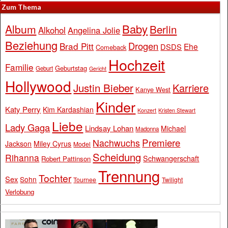
Zum Thema
Baby
Album
Berlin
Alkohol
Angelina Jolie
Beziehung
Drogen
Brad Pitt
Ehe
DSDS
Comeback
Hochzeit
Familie
Geburtstag
Geburt
Gericht
Hollywood
Justin Bieber
Karriere
Kanye West
Kinder
Katy Perry
Kim Kardashian
Konzert
Kristen Stewart
Liebe
Lady Gaga
Lindsay Lohan
Michael
Madonna
Premiere
Nachwuchs
Jackson
Miley Cyrus
Model
Scheidung
Rihanna
Schwangerschaft
Robert Pattinson
Trennung
Tochter
Sex
Sohn
Tournee
Twilight
Verlobung