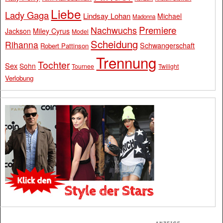
Liebe
Lady Gaga
Lindsay Lohan
Michael
Madonna
Premiere
Nachwuchs
Jackson
Miley Cyrus
Model
Scheidung
Rihanna
Schwangerschaft
Robert Pattinson
Trennung
Tochter
Sex
Sohn
Tournee
Twilight
Verlobung