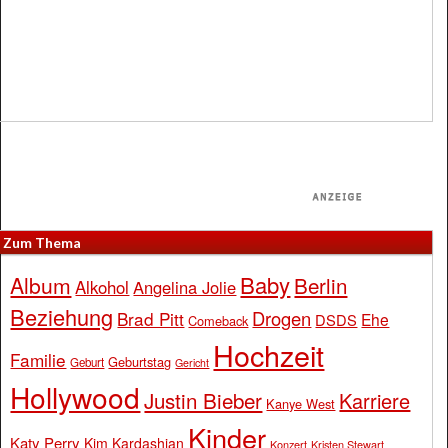
Zum Thema
Baby
Album
Berlin
Alkohol
Angelina Jolie
Beziehung
Drogen
Brad Pitt
Ehe
DSDS
Comeback
Hochzeit
Familie
Geburtstag
Geburt
Gericht
Hollywood
Justin Bieber
Karriere
Kanye West
Kinder
Katy Perry
Kim Kardashian
Konzert
Kristen Stewart