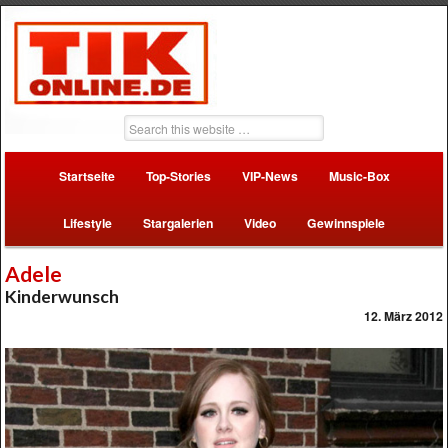
Startseite
Top-Stories
VIP-News
Music-Box
Lifestyle
Stargalerien
Video
Gewinnspiele
Adele
Kinderwunsch
12. März 2012