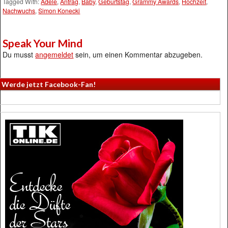
Tagged With:
Adele
,
Antrag
,
Baby
,
Geburtstag
,
Grammy Awards
,
Hochzeit
,
Nachwuchs
,
Simon Konecki
Speak Your Mind
Du musst
angemeldet
sein, um einen Kommentar abzugeben.
Werde jetzt Facebook-Fan!