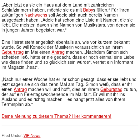
„Aber jetzt da sie ein Haus auf dem Land mit zahlreichen
Schlafzimmern haben, möchte sie es mit
Baby
s füllen.“ Für ihren
zukünfigen
Nachwuchs
soll Adele sich auch bereits Namen
ausgedacht haben. „Adele hat schon eine Liste mit Namen, die sie
liebt. Die meisten davon sind Namen von Musikstars, von denen sie
in jungen Jahren begeistert war.“
Eine Heirat steht angeblich ebenfalls an, wie vor kurzem bekannt
wurde. So will Konecki der Musikerin voraussichtlich an ihrem
Geburtstag
im Mai einen
Antrag
machen. „Nachdem Simon sich
scheiden ließ, hätte er nie gedacht, dass er noch einmal eine Liebe
wie diese finden und so glücklich sein würde“, verriet ein Informant
im Magazin „heat“.
„Nach nur einer Woche hat er ihr schon gesagt, dass er sie liebt und
jetzt sagen sie sich das zehn Mal am Tag. Simon weiß, dass er ihr
einen
Antrag
machen will und hofft, dies an ihrem
Geburtstag
zu tun,
der auf ein Feiertagswochenende im Mai fällt. Er will mit ihr ins
Ausland und es richtig machen – es hängt jetzt alles von ihrem
Terminplan ab.“
Deine Meinung zu diesem Thema? Hier kommentieren!
Filed Under:
VIP-News