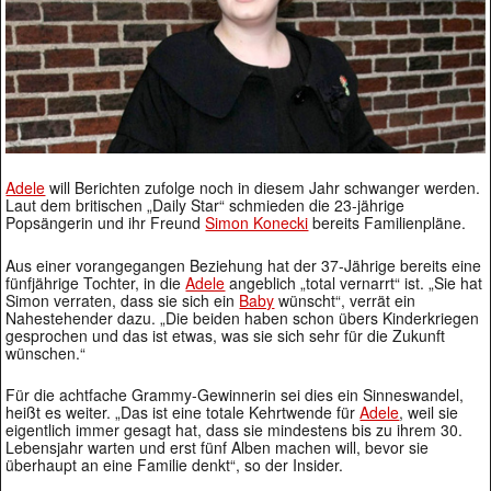
Adele
will Berichten zufolge noch in diesem Jahr schwanger werden.
Laut dem britischen „Daily Star“ schmieden die 23-jährige
Popsängerin und ihr Freund
Simon Konecki
bereits Familienpläne.
Aus einer vorangegangen Beziehung hat der 37-Jährige bereits eine
fünfjährige Tochter, in die
Adele
angeblich „total vernarrt“ ist. „Sie hat
Simon verraten, dass sie sich ein
Baby
wünscht“, verrät ein
Nahestehender dazu. „Die beiden haben schon übers Kinderkriegen
gesprochen und das ist etwas, was sie sich sehr für die Zukunft
wünschen.“
Für die achtfache Grammy-Gewinnerin sei dies ein Sinneswandel,
heißt es weiter. „Das ist eine totale Kehrtwende für
Adele
, weil sie
eigentlich immer gesagt hat, dass sie mindestens bis zu ihrem 30.
Lebensjahr warten und erst fünf Alben machen will, bevor sie
überhaupt an eine Familie denkt“, so der Insider.