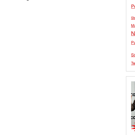
P
St
M
N
Pa
S
Tw