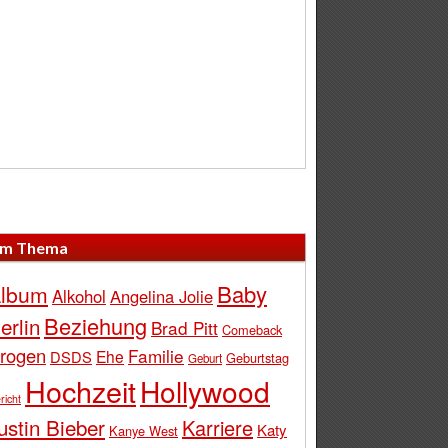
m Thema
Baby
lbum
Alkohol
Angelina Jolie
Beziehung
erlin
Brad Pitt
Comeback
rogen
Familie
Ehe
DSDS
Geburtstag
Geburt
Hochzeit
Hollywood
richt
ustin Bieber
Karriere
Katy
Kanye West