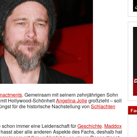
nactments
. Gemeinsam mit seinem zehnjährigen Sohn
r mit Hollywood-Schönheit
Angelina Jolie
großzieht – soll
jüngst für die historische Nachstellung von
Schlachten
Fa
 schon immer eine Leidenschaft für
Geschichte
.
Maddox
, hasst aber alle anderen Aspekte des Fachs, deshalb hat