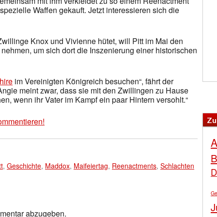
gemeinsam mit ihm verkleidet zu so einem Reenactment
ezielle Waffen gekauft. Jetzt interessieren sich die
illinge Knox und Vivienne hütet, will Pitt im Mai den
nehmen, um sich dort die Inszenierung einer historischen
hire
im Vereinigten Königreich besuchen“, fährt der
„Angie meint zwar, dass sie mit den Zwillingen zu Hause
en, wenn ihr Vater im Kampf ein paar Hintern versohlt.“
Zu
ommentieren!
A
B
t
,
Geschichte
,
Maddox
,
Maifeiertag
,
Reenactments
,
Schlachten
D
Ge
J
mmentar abzugeben.