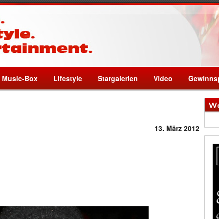
Music-Box
Lifestyle
Stargalerien
Video
Gewinnsp
We
13. März 2012