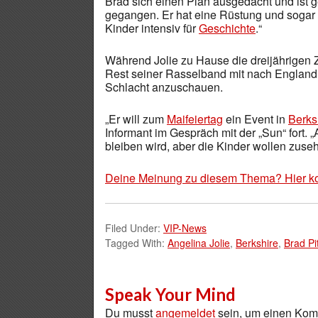
Brad sich einen Plan ausgedacht und ist 
gegangen. Er hat eine Rüstung und sogar sp
Kinder intensiv für
Geschichte
.“
Während Jolie zu Hause die dreijährigen Zw
Rest seiner Rasselband mit nach England 
Schlacht anzuschauen.
„Er will zum
Maifeiertag
ein Event in
Berks
Informant im Gespräch mit der „Sun“ fort. 
bleiben wird, aber die Kinder wollen zuseh
Deine Meinung zu diesem Thema? Hier k
Filed Under:
VIP-News
Tagged With:
Angelina Jolie
,
Berkshire
,
Brad Pit
Speak Your Mind
Du musst
angemeldet
sein, um einen Ko