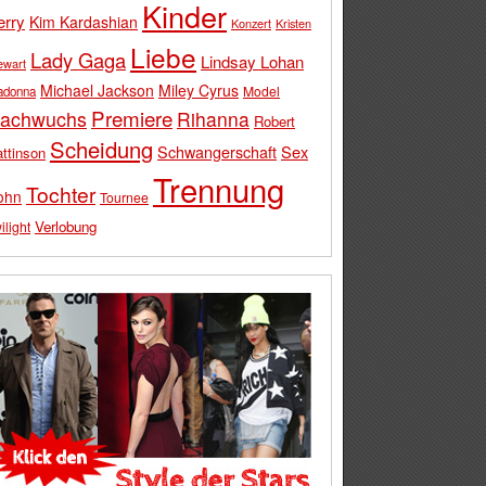
Kinder
erry
Kim Kardashian
Konzert
Kristen
Liebe
Lady Gaga
Lindsay Lohan
ewart
Michael Jackson
Miley Cyrus
Model
adonna
Premiere
achwuchs
Rihanna
Robert
Scheidung
Schwangerschaft
Sex
ttinson
Trennung
Tochter
ohn
Tournee
Verlobung
ilight