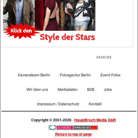
Kamerateam Berlin
Fotoagentur Berlin
Event-Fotos
Wir über uns
Mediadaten
B2B
Jobs
Impressum / Datenschutz
Kontakt
Copyright © 2001-2026 ·
HauptBruch Media GbR
Return to top of page