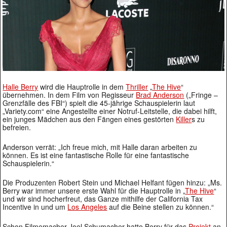
Halle Berry
wird die Hauptrolle in dem
Thriller
„
The Hive
“
übernehmen. In dem Film von Regisseur
Brad Anderson
(„Fringe –
Grenzfälle des FBI“) spielt die 45-jährige Schauspielerin laut
„Variety.com“ eine Angestellte einer Notruf-Leitstelle, die dabei hilft,
ein junges Mädchen aus den Fängen eines gestörten
Killer
s zu
befreien.
Anderson verrät: „Ich freue mich, mit Halle daran arbeiten zu
können. Es ist eine fantastische Rolle für eine fantastische
Schauspielerin.“
Die Produzenten Robert Stein und Michael Helfant fügen hinzu: „Ms.
Berry war immer unsere erste Wahl für die Hauptrolle in „
The Hive
“
und wir sind hocherfreut, das Ganze mithilfe der California Tax
Incentive in und um
Los Angeles
auf die Beine stellen zu können.“
Schon Filmemacher Joel Schumacher hatte Berry für das
Projekt
an