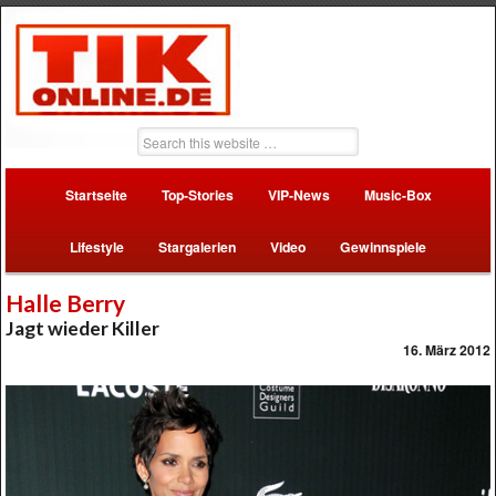
Startseite
Top-Stories
VIP-News
Music-Box
Lifestyle
Stargalerien
Video
Gewinnspiele
Halle Berry
Jagt wieder Killer
16. März 2012