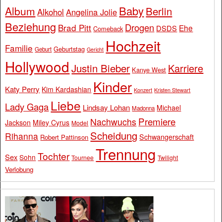
Baby
Album
Berlin
Alkohol
Angelina Jolie
Beziehung
Drogen
Brad Pitt
Ehe
DSDS
Comeback
Hochzeit
Familie
Geburtstag
Geburt
Gericht
Hollywood
Justin Bieber
Karriere
Kanye West
Kinder
Katy Perry
Kim Kardashian
Konzert
Kristen Stewart
Liebe
Lady Gaga
Lindsay Lohan
Michael
Madonna
Premiere
Nachwuchs
Jackson
Miley Cyrus
Model
Scheidung
Rihanna
Schwangerschaft
Robert Pattinson
Trennung
Tochter
Sex
Sohn
Tournee
Twilight
Verlobung