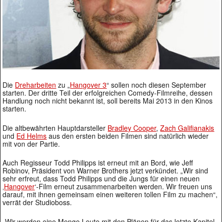
Die
Dreharbeiten
zu „
Hangover 3
“ sollen noch diesen September
starten. Der dritte Teil der erfolgreichen Comedy-Filmreihe, dessen
Handlung noch nicht bekannt ist, soll bereits Mai 2013 in den Kinos
starten.
Die altbewährten Hauptdarsteller
Bradley Cooper
,
Zach Galifianakis
und
Ed Helms
aus den ersten beiden Filmen sind natürlich wieder
mit von der Partie.
Auch Regisseur Todd Philipps ist erneut mit an Bord, wie Jeff
Robinov, Präsident von Warner Brothers jetzt verkündet. „Wir sind
sehr erfreut, dass Todd Philipps und die Jungs für einen neuen
‚
Hangover
‘-Film erneut zusammenarbeiten werden. Wir freuen uns
darauf, mit ihnen gemeinsam einen weiteren tollen Film zu machen“,
verrät der Studioboss.
„Wir werden eine Menge Leute mit den Plänen für das letzte Kapitel