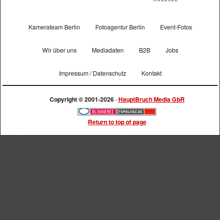
Kamerateam Berlin
Fotoagentur Berlin
Event-Fotos
Wir über uns
Mediadaten
B2B
Jobs
Impressum / Datenschutz
Kontakt
Copyright © 2001-2026 ·
HauptBruch Media GbR
Return to top of page