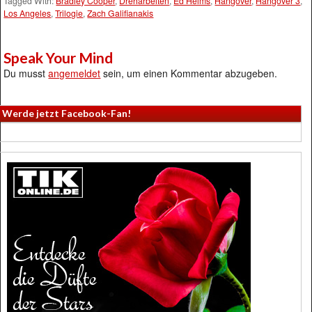
Tagged With:
Bradley Cooper
,
Dreharbeiten
,
Ed Helms
,
Hangover
,
Hangover 3
,
Los Angeles
,
Trilogie
,
Zach Galifianakis
Speak Your Mind
Du musst
angemeldet
sein, um einen Kommentar abzugeben.
Werde jetzt Facebook-Fan!