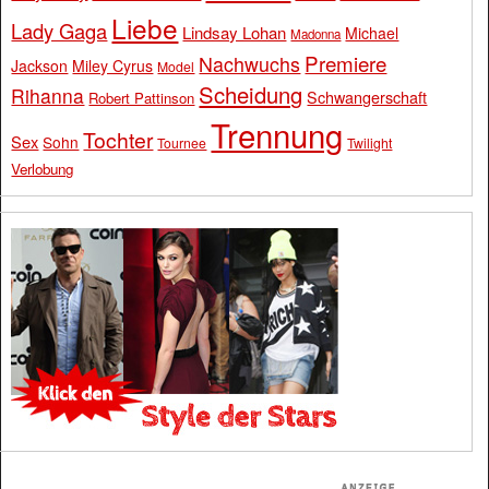
Liebe
Lady Gaga
Lindsay Lohan
Michael
Madonna
Premiere
Nachwuchs
Jackson
Miley Cyrus
Model
Scheidung
Rihanna
Schwangerschaft
Robert Pattinson
Trennung
Tochter
Sex
Sohn
Tournee
Twilight
Verlobung