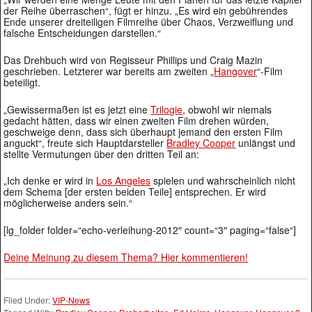
der Reihe überraschen“, fügt er hinzu. „Es wird ein gebührendes
Ende unserer dreiteiligen Filmreihe über Chaos, Verzweiflung und
falsche Entscheidungen darstellen.“
Das Drehbuch wird von Regisseur Phillips und Craig Mazin
geschrieben. Letzterer war bereits am zweiten „
Hangover
“-Film
beteiligt.
„Gewissermaßen ist es jetzt eine
Trilogie
, obwohl wir niemals
gedacht hätten, dass wir einen zweiten Film drehen würden,
geschweige denn, dass sich überhaupt jemand den ersten Film
anguckt“, freute sich Hauptdarsteller
Bradley Cooper
unlängst und
stellte Vermutungen über den dritten Teil an:
„Ich denke er wird in
Los Angeles
spielen und wahrscheinlich nicht
dem Schema [der ersten beiden Teile] entsprechen. Er wird
möglicherweise anders sein.“
[lg_folder folder=“echo-verleihung-2012″ count=“3″ paging=“false“]
Deine Meinung zu diesem Thema? Hier kommentieren!
Filed Under:
VIP-News