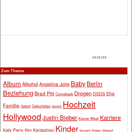
Zum Thema
Baby
Album
Berlin
Alkohol
Angelina Jolie
Beziehung
Drogen
Brad Pitt
Ehe
DSDS
Comeback
Hochzeit
Familie
Geburtstag
Geburt
Gericht
Hollywood
Justin Bieber
Karriere
Kanye West
Kinder
Katy Perry
Kim Kardashian
Konzert
Kristen Stewart