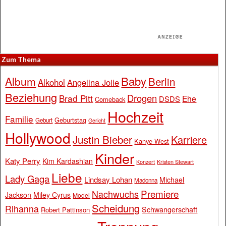
Zum Thema
Baby
Album
Berlin
Alkohol
Angelina Jolie
Beziehung
Drogen
Brad Pitt
Ehe
DSDS
Comeback
Hochzeit
Familie
Geburtstag
Geburt
Gericht
Hollywood
Justin Bieber
Karriere
Kanye West
Kinder
Katy Perry
Kim Kardashian
Konzert
Kristen Stewart
Liebe
Lady Gaga
Lindsay Lohan
Michael
Madonna
Premiere
Nachwuchs
Jackson
Miley Cyrus
Model
Scheidung
Rihanna
Schwangerschaft
Robert Pattinson