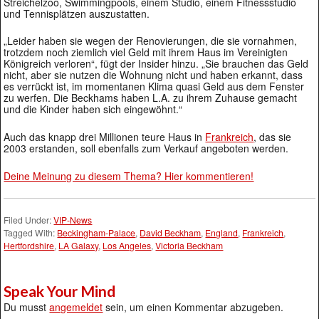
Streichelzoo, Swimmingpools, einem Studio, einem Fitnessstudio
und Tennisplätzen auszustatten.
„Leider haben sie wegen der Renovierungen, die sie vornahmen,
trotzdem noch ziemlich viel Geld mit ihrem Haus im Vereinigten
Königreich verloren“, fügt der Insider hinzu. „Sie brauchen das Geld
nicht, aber sie nutzen die Wohnung nicht und haben erkannt, dass
es verrückt ist, im momentanen Klima quasi Geld aus dem Fenster
zu werfen. Die Beckhams haben L.A. zu ihrem Zuhause gemacht
und die Kinder haben sich eingewöhnt.“
Auch das knapp drei Millionen teure Haus in
Frankreich
, das sie
2003 erstanden, soll ebenfalls zum Verkauf angeboten werden.
Deine Meinung zu diesem Thema? Hier kommentieren!
Filed Under:
VIP-News
Tagged With:
Beckingham-Palace
,
David Beckham
,
England
,
Frankreich
,
Hertfordshire
,
LA Galaxy
,
Los Angeles
,
Victoria Beckham
Speak Your Mind
Du musst
angemeldet
sein, um einen Kommentar abzugeben.