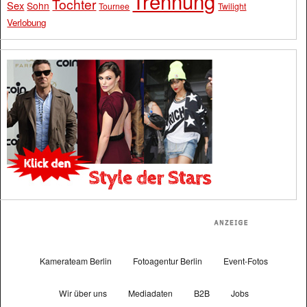
Trennung
Tochter
Sex
Sohn
Tournee
Twilight
Verlobung
Kamerateam Berlin
Fotoagentur Berlin
Event-Fotos
Wir über uns
Mediadaten
B2B
Jobs