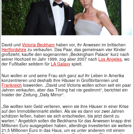
David und
Victoria Beckham
haben vor, ihr Anwesen im britischen
Hertfordshire
zu verkaufen. Das Paar, das gemeinsam vier Kinder
großzieht, kaufte den sogenannten „Beckingham Palace“ kurz nach
seiner Hochzeit im Jahr 1999, zog aber 2007 nach
Los Angeles
, wo
der Fußballer seitdem für
LA Galaxy
spielt.
Nun wollen er und seine Frau sich ganz auf ihr Leben in Amerika
konzentrieren und deshalb ihre Häuser in Großbritannien und
Frankreich
loswerden. „David und Victoria wollen schon seit ein paar
Jahren verkaufen, aber das Timing hat nie gestimmt“, berichtet ein
Insider der Zeitung „Daily Mirror“.
„Sie wollten kein Geld verlieren, wenn sie ihre Häuser in einer Krise
auf den Immobilienmarkt stellen. Als sie es dann vor zwei Jahren
schätzen ließen, haben sie sich entschieden, bis jetzt damit zu
warten.“ Angeblich sollen die Beckhams für das Anwesen knapp drei
Millionen Euro ausgegeben haben, allerdings investierten sie weitere
21,5 Millionen Euro in das Haus, um es unter anderem mit einem