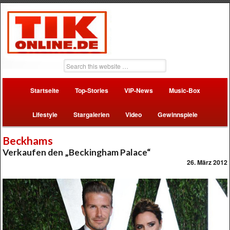
Startseite
Top-Stories
VIP-News
Music-Box
Lifestyle
Stargalerien
Video
Gewinnspiele
Beckhams
Verkaufen den „Beckingham Palace“
26. März 2012