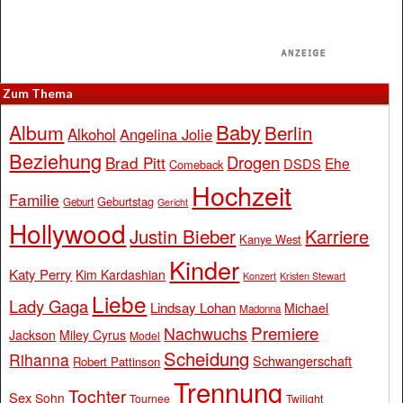
Zum Thema
Baby
Album
Berlin
Alkohol
Angelina Jolie
Beziehung
Drogen
Brad Pitt
Ehe
DSDS
Comeback
Hochzeit
Familie
Geburtstag
Geburt
Gericht
Hollywood
Justin Bieber
Karriere
Kanye West
Kinder
Katy Perry
Kim Kardashian
Konzert
Kristen Stewart
Liebe
Lady Gaga
Lindsay Lohan
Michael
Madonna
Premiere
Nachwuchs
Jackson
Miley Cyrus
Model
Scheidung
Rihanna
Schwangerschaft
Robert Pattinson
Trennung
Tochter
Sex
Sohn
Tournee
Twilight