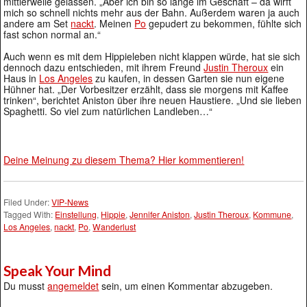
mittlerweile gelassen. „Aber ich bin so lange im Geschäft – da wirft
mich so schnell nichts mehr aus der Bahn. Außerdem waren ja auch
andere am Set
nackt
. Meinen
Po
gepudert zu bekommen, fühlte sich
fast schon normal an.“
Auch wenn es mit dem Hippieleben nicht klappen würde, hat sie sich
dennoch dazu entschieden, mit ihrem Freund
Justin Theroux
ein
Haus in
Los Angeles
zu kaufen, in dessen Garten sie nun eigene
Hühner hat. „Der Vorbesitzer erzählt, dass sie morgens mit Kaffee
trinken“, berichtet Aniston über ihre neuen Haustiere. „Und sie lieben
Spaghetti. So viel zum natürlichen Landleben…“
Deine Meinung zu diesem Thema? Hier kommentieren!
Filed Under:
VIP-News
Tagged With:
Einstellung
,
Hippie
,
Jennifer Aniston
,
Justin Theroux
,
Kommune
,
Los Angeles
,
nackt
,
Po
,
Wanderlust
Speak Your Mind
Du musst
angemeldet
sein, um einen Kommentar abzugeben.