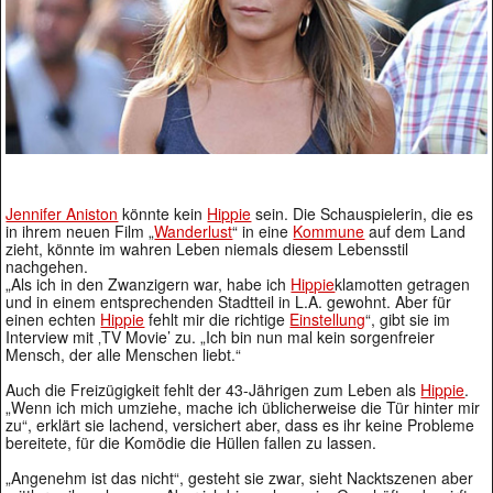
Jennifer Aniston
könnte kein
Hippie
sein. Die Schauspielerin, die es
in ihrem neuen Film „
Wanderlust
“ in eine
Kommune
auf dem Land
zieht, könnte im wahren Leben niemals diesem Lebensstil
nachgehen.
„Als ich in den Zwanzigern war, habe ich
Hippie
klamotten getragen
und in einem entsprechenden Stadtteil in L.A. gewohnt. Aber für
einen echten
Hippie
fehlt mir die richtige
Einstellung
“, gibt sie im
Interview mit ‚TV Movie’ zu. „Ich bin nun mal kein sorgenfreier
Mensch, der alle Menschen liebt.“
Auch die Freizügigkeit fehlt der 43-Jährigen zum Leben als
Hippie
.
„Wenn ich mich umziehe, mache ich üblicherweise die Tür hinter mir
zu“, erklärt sie lachend, versichert aber, dass es ihr keine Probleme
bereitete, für die Komödie die Hüllen fallen zu lassen.
„Angenehm ist das nicht“, gesteht sie zwar, sieht Nacktszenen aber