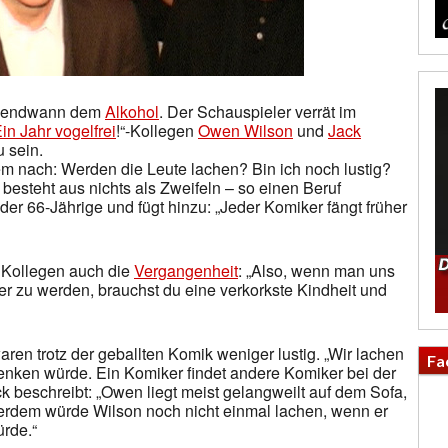
irgendwann dem
Alkohol
. Der Schauspieler verrät im
in Jahr vogelfrei
!“-Kollegen
Owen Wilson
und
Jack
u sein.
em nach: Werden die Leute lachen? Bin ich noch lustig?
besteht aus nichts als Zweifeln – so einen Beruf
r 66-Jährige und fügt hinzu: „Jeder Komiker fängt früher
 Kollegen auch die
Vergangenheit
: „Also, wenn man uns
er zu werden, brauchst du eine verkorkste Kindheit und
waren trotz der geballten Komik weniger lustig. „Wir lachen
Fa
 denken würde. Ein Komiker findet andere Komiker bei der
ack beschreibt: „Owen liegt meist gelangweilt auf dem Sofa,
erdem würde Wilson noch nicht einmal lachen, wenn er
ürde.“