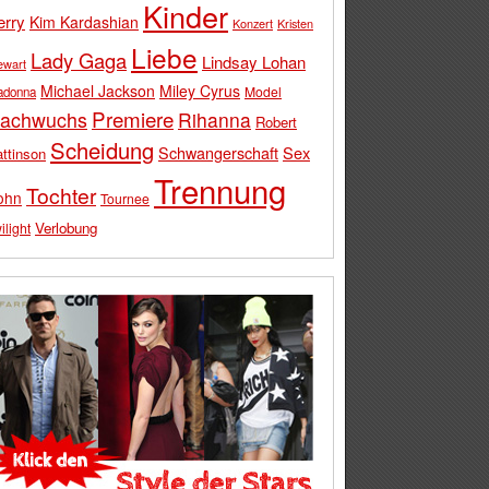
Kinder
erry
Kim Kardashian
Konzert
Kristen
Liebe
Lady Gaga
Lindsay Lohan
ewart
Michael Jackson
Miley Cyrus
Model
adonna
Premiere
achwuchs
Rihanna
Robert
Scheidung
Schwangerschaft
Sex
ttinson
Trennung
Tochter
ohn
Tournee
Verlobung
ilight