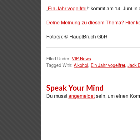
„
Ein Jahr vogelfrei
!“ kommt am 14. Juni in 
Deine Meinung zu diesem Thema? Hier k
Foto(s): © HauptBruch GbR
Filed Under:
VIP-News
Tagged With:
Alkohol
,
Ein Jahr vogelfrei
,
Jack 
Speak Your Mind
Du musst
angemeldet
sein, um einen Ko