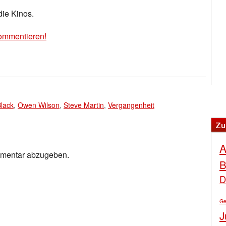
die Kinos.
ommentieren!
Black
,
Owen Wilson
,
Steve Martin
,
Vergangenheit
Zu
A
mmentar abzugeben.
B
D
Ge
J