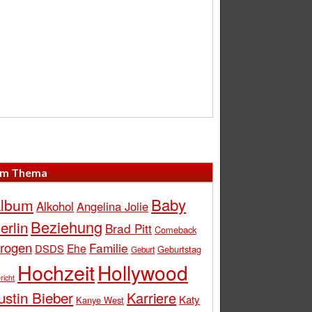
m Thema
Baby
lbum
Alkohol
Angelina Jolie
Beziehung
erlin
Brad Pitt
Comeback
rogen
Familie
Ehe
DSDS
Geburtstag
Geburt
Hochzeit
Hollywood
richt
ustin Bieber
Karriere
Katy
Kanye West