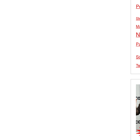
P
St
M
N
Pa
S
Tw