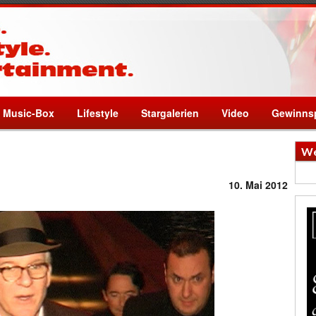
Music-Box
Lifestyle
Stargalerien
Video
Gewinnsp
We
10. Mai 2012