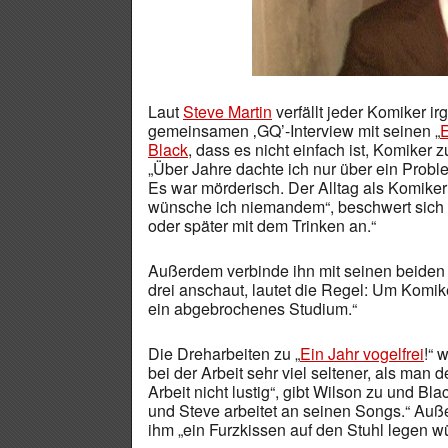
Laut
Steve Martin
verfällt jeder Komiker 
gemeinsamen ‚GQ’-Interview mit seinen „
E
Black
, dass es nicht einfach ist, Komiker z
„Über Jahre dachte ich nur über ein Probl
Es war mörderisch. Der Alltag als Komiker 
wünsche ich niemandem“, beschwert sich de
oder später mit dem Trinken an.“
Außerdem verbinde ihn mit seinen beiden
drei anschaut, lautet die Regel: Um Komik
ein abgebrochenes Studium.“
Die Dreharbeiten zu „
Ein Jahr vogelfrei
!“ 
bei der Arbeit sehr viel seltener, als man
Arbeit nicht lustig“, gibt Wilson zu und Bl
und Steve arbeitet an seinen Songs.“ Auß
ihm „ein Furzkissen auf den Stuhl legen w