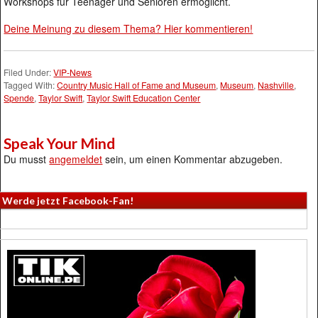
Workshops für Teenager und Senioren ermöglicht.
Deine Meinung zu diesem Thema? Hier kommentieren!
Filed Under:
VIP-News
Tagged With:
Country Music Hall of Fame and Museum
,
Museum
,
Nashville
,
Spende
,
Taylor Swift
,
Taylor Swift Education Center
Speak Your Mind
Du musst
angemeldet
sein, um einen Kommentar abzugeben.
Werde jetzt Facebook-Fan!