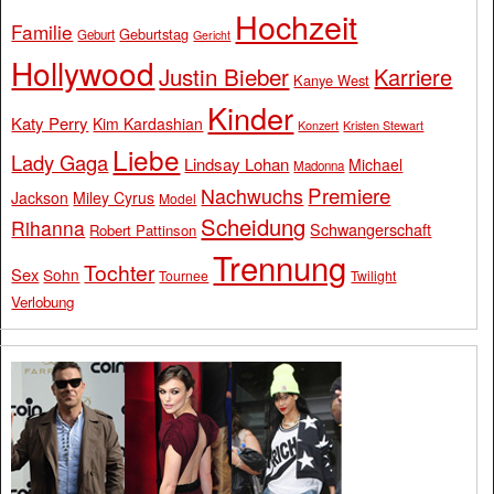
Hochzeit
Familie
Geburtstag
Geburt
Gericht
Hollywood
Justin Bieber
Karriere
Kanye West
Kinder
Katy Perry
Kim Kardashian
Konzert
Kristen Stewart
Liebe
Lady Gaga
Lindsay Lohan
Michael
Madonna
Premiere
Nachwuchs
Jackson
Miley Cyrus
Model
Scheidung
Rihanna
Schwangerschaft
Robert Pattinson
Trennung
Tochter
Sex
Sohn
Tournee
Twilight
Verlobung