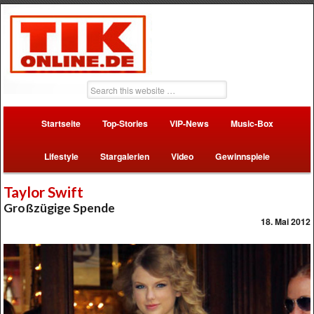
Startseite
Top-Stories
VIP-News
Music-Box
Lifestyle
Stargalerien
Video
Gewinnspiele
Taylor Swift
Großzügige Spende
18. Mai 2012