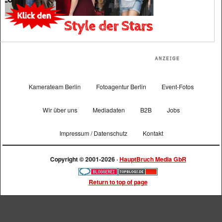
Kamerateam Berlin
Fotoagentur Berlin
Event-Fotos
Wir über uns
Mediadaten
B2B
Jobs
Impressum / Datenschutz
Kontakt
Copyright © 2001-2026 ·
HauptBruch Media GbR
Return to top of page