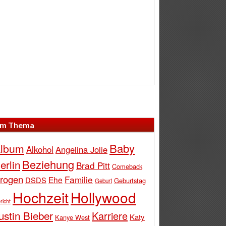
m Thema
Baby
lbum
Alkohol
Angelina Jolie
Beziehung
erlin
Brad Pitt
Comeback
rogen
Familie
Ehe
DSDS
Geburtstag
Geburt
Hochzeit
Hollywood
richt
ustin Bieber
Karriere
Katy
Kanye West