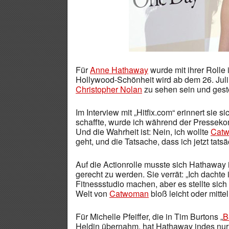
Für
Anne Hathaway
wurde mit ihrer Rolle 
Hollywood-Schönheit wird ab dem 26. Juli
Christopher Nolan
zu sehen sein und geste
Im Interview mit „Hitfix.com“ erinnert sie s
schaffte, wurde ich während der Pressekon
Und die Wahrheit ist: Nein, ich wollte
Cat
geht, und die Tatsache, dass ich jetzt tats
Auf die Actionrolle musste sich Hathaway 
gerecht zu werden. Sie verrät: „Ich dacht
Fitnessstudio machen, aber es stellte sich
Welt von
Catwoman
bloß leicht oder mitt
Für Michelle Pfeiffer, die in Tim Burtons „
B
Heldin übernahm, hat Hathaway indes nur 