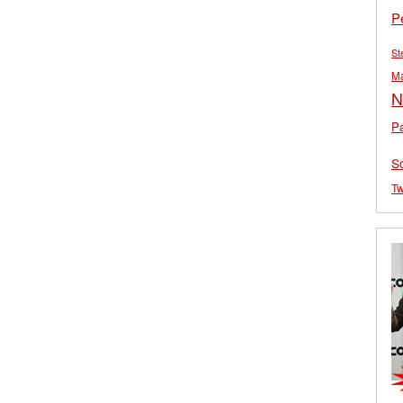
P
St
M
N
Pa
S
Tw