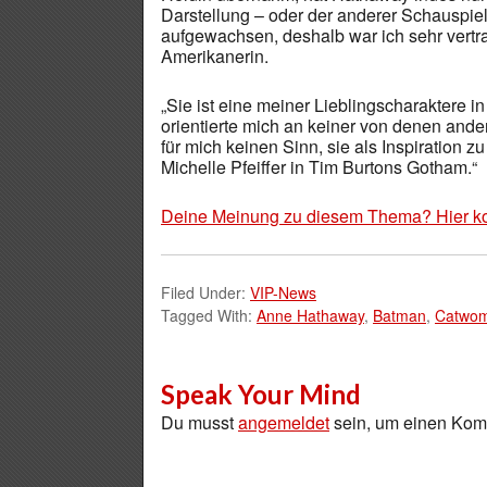
Darstellung – oder der anderer Schauspiele
aufgewachsen, deshalb war ich sehr vertra
Amerikanerin.
„Sie ist eine meiner Lieblingscharaktere i
orientierte mich an keiner von denen ande
für mich keinen Sinn, sie als Inspiration 
Michelle Pfeiffer in Tim Burtons Gotham.“
Deine Meinung zu diesem Thema? Hier k
Filed Under:
VIP-News
Tagged With:
Anne Hathaway
,
Batman
,
Catwo
Speak Your Mind
Du musst
angemeldet
sein, um einen Ko