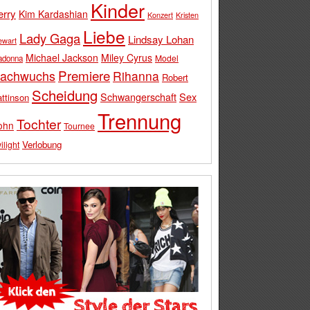
Kinder
erry
Kim Kardashian
Konzert
Kristen
Liebe
Lady Gaga
Lindsay Lohan
ewart
Michael Jackson
Miley Cyrus
Model
adonna
Premiere
achwuchs
Rihanna
Robert
Scheidung
Schwangerschaft
Sex
ttinson
Trennung
Tochter
ohn
Tournee
Verlobung
ilight