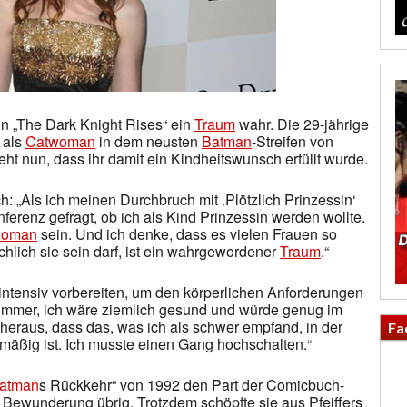
in „The Dark Knight Rises“ ein
Traum
wahr. Die 29-jährige
 als
Catwoman
in dem neusten
Batman
-Streifen von
ht nun, dass ihr damit ein Kindheitswunsch erfüllt wurde.
ich: „Als ich meinen Durchbruch mit ‚Plötzlich Prinzessin‘
ferenz gefragt, ob ich als Kind Prinzessin werden wollte.
woman
sein. Und ich denke, dass es vielen Frauen so
ächlich sie sein darf, ist ein wahrgewordener
Traum
.“
intensiv vorbereiten, um den körperlichen Anforderungen
e immer, ich wäre ziemlich gesund und würde genug im
 heraus, dass das, was ich als schwer empfand, in der
Fa
elmäßig ist. Ich musste einen Gang hochschalten.“
atman
s Rückkehr“ von 1992 den Part der Comicbuch-
Bewunderung übrig. Trotzdem schöpfte sie aus Pfeiffers