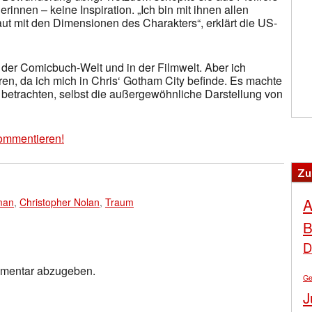
rinnen – keine Inspiration. „Ich bin mit ihnen allen
ut mit den Dimensionen des Charakters“, erklärt die US-
n der Comicbuch-Welt und in der Filmwelt. Aber ich
ren, da ich mich in Chris‘ Gotham City befinde. Es machte
zu betrachten, selbst die außergewöhnliche Darstellung von
ommentieren!
Zu
A
man
,
Christopher Nolan
,
Traum
B
D
mmentar abzugeben.
Ge
J