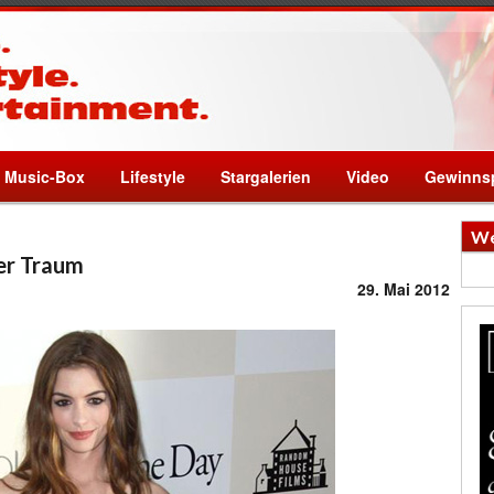
Music-Box
Lifestyle
Stargalerien
Video
Gewinnsp
We
er Traum
29. Mai 2012