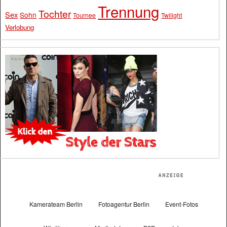
Trennung
Tochter
Sex
Sohn
Tournee
Twilight
Verlobung
Kamerateam Berlin
Fotoagentur Berlin
Event-Fotos