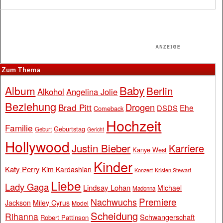
Zum Thema
Baby
Album
Berlin
Alkohol
Angelina Jolie
Beziehung
Drogen
Brad Pitt
Ehe
DSDS
Comeback
Hochzeit
Familie
Geburtstag
Geburt
Gericht
Hollywood
Justin Bieber
Karriere
Kanye West
Kinder
Katy Perry
Kim Kardashian
Konzert
Kristen Stewart
Liebe
Lady Gaga
Lindsay Lohan
Michael
Madonna
Premiere
Nachwuchs
Jackson
Miley Cyrus
Model
Scheidung
Rihanna
Schwangerschaft
Robert Pattinson