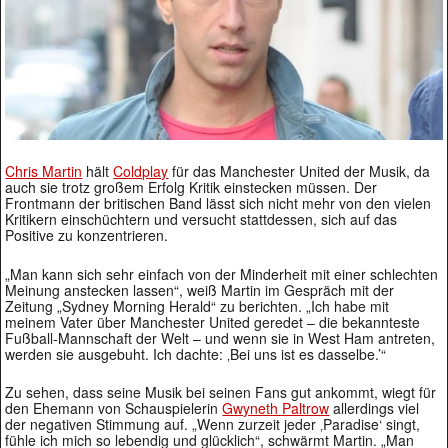
Chris Martin
hält
Coldplay
für das Manchester United der Musik, da
auch sie trotz großem Erfolg Kritik einstecken müssen. Der
Frontmann der britischen Band lässt sich nicht mehr von den vielen
Kritikern einschüchtern und versucht stattdessen, sich auf das
Positive zu konzentrieren.
„Man kann sich sehr einfach von der Minderheit mit einer schlechten
Meinung anstecken lassen“, weiß Martin im Gespräch mit der
Zeitung „Sydney Morning Herald“ zu berichten. „Ich habe mit
meinem Vater über Manchester United geredet – die bekannteste
Fußball-Mannschaft der Welt – und wenn sie in West Ham antreten,
werden sie ausgebuht. Ich dachte: ‚Bei uns ist es dasselbe.’“
Zu sehen, dass seine Musik bei seinen Fans gut ankommt, wiegt für
den Ehemann von Schauspielerin
Gwyneth Paltrow
allerdings viel
der negativen Stimmung auf. „Wenn zurzeit jeder ‚Paradise‘ singt,
fühle ich mich so lebendig und glücklich“, schwärmt Martin. „Man