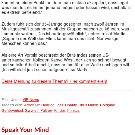
kommt an einen Punkt, an dem man einfach akzeptiert, dass, egal
was man tut, es immer jemand mögen oder hassen wird, deshalb ist
es extrem befreiend.“
Zudem fühlt sich der 35-Jährige gesegnet, nach zwölf Jahren im
Musikgeschäft zusammen mit der Gruppe machen zu können, was
immer sie wollen. „Das ist außergewöhnlich“, unterstreicht Martin.
„Sogar in der Welt des Films kann man das nicht. Nur wenige
Menschen können das.“
Als eine Art Vorbild beschreibt der Brite indes seinen US-
amerikanischen Kollegen Kanye West, der sich so schnell bewegt
und so tolle Arbeit macht, dass er ihm für eine Weile nachjagen will.
„Ich will nicht jetzt schon aufgeben“, so Martin.
Deine Meinung zu diesem Thema? Hier kommentieren!
Filed Under:
VIP-News
Tagged With:
Action On Hearing Loss
,
Charity
,
Chris Martin
,
Coldplay
,
Gehörverlust
,
Gwyneth Paltrow
,
Kinder
,
Tinnitus
Speak Your Mind