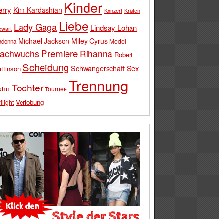
Kinder
erry
Kim Kardashian
Konzert
Kristen
Liebe
Lady Gaga
Lindsay Lohan
ewart
Michael Jackson
Miley Cyrus
Model
adonna
Premiere
achwuchs
Rihanna
Robert
Scheidung
Schwangerschaft
Sex
ttinson
Trennung
Tochter
ohn
Tournee
Verlobung
ilight