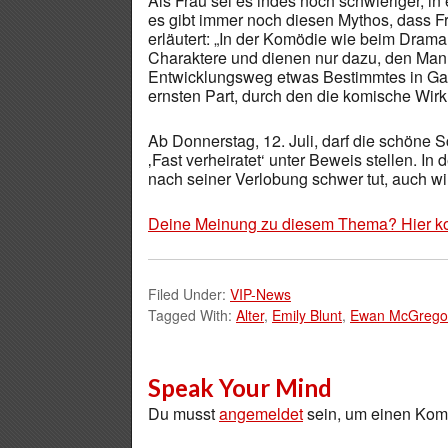
Als Frau sei es indes noch schwieriger, i
es gibt immer noch diesen Mythos, dass Fr
erläutert: „In der Komödie wie beim Drama 
Charaktere und dienen nur dazu, den Man
Entwicklungsweg etwas Bestimmtes in Gang
ernsten Part, durch den die komische Wirk
Ab Donnerstag, 12. Juli, darf die schöne 
‚Fast verheiratet‘ unter Beweis stellen. In
nach seiner Verlobung schwer tut, auch wirk
Deine Meinung zu diesem Thema? Hier k
Filed Under:
VIP-News
Tagged With:
Alter
,
Emily Blunt
,
Ewan McGrego
Speak Your Mind
Du musst
angemeldet
sein, um einen Ko