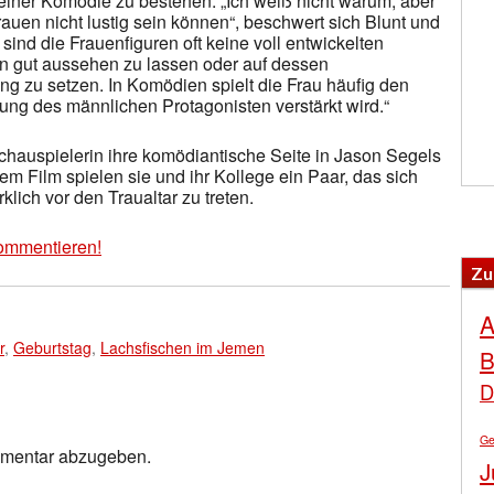
n einer Komödie zu bestehen. „Ich weiß nicht warum, aber
auen nicht lustig sein können“, beschwert sich Blunt und
sind die Frauenfiguren oft keine voll entwickelten
n gut aussehen zu lassen oder auf dessen
 zu setzen. In Komödien spielt die Frau häufig den
ung des männlichen Protagonisten verstärkt wird.“
Schauspielerin ihre komödiantische Seite in Jason Segels
 dem Film spielen sie und ihr Kollege ein Paar, das sich
lich vor den Traualtar zu treten.
ommentieren!
Zu
A
r
,
Geburtstag
,
Lachsfischen im Jemen
B
D
Ge
mmentar abzugeben.
J