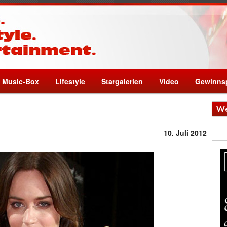
Music-Box
Lifestyle
Stargalerien
Video
Gewinnsp
We
10. Juli 2012