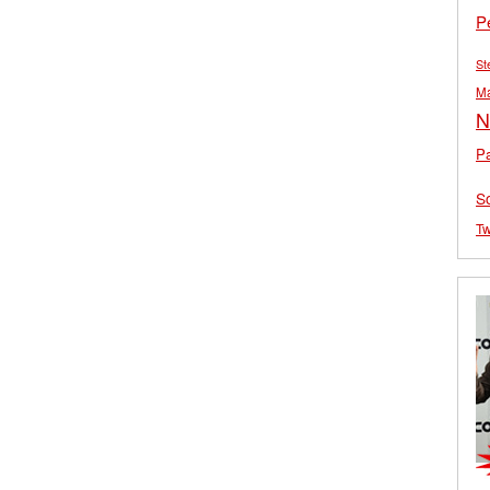
P
St
M
N
Pa
S
Tw