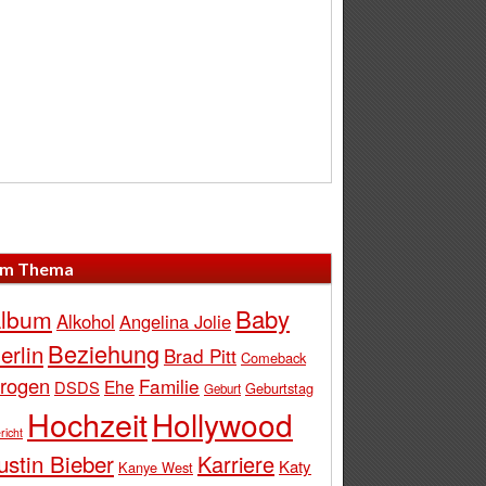
m Thema
Baby
lbum
Alkohol
Angelina Jolie
Beziehung
erlin
Brad Pitt
Comeback
rogen
Familie
Ehe
DSDS
Geburtstag
Geburt
Hochzeit
Hollywood
richt
ustin Bieber
Karriere
Katy
Kanye West