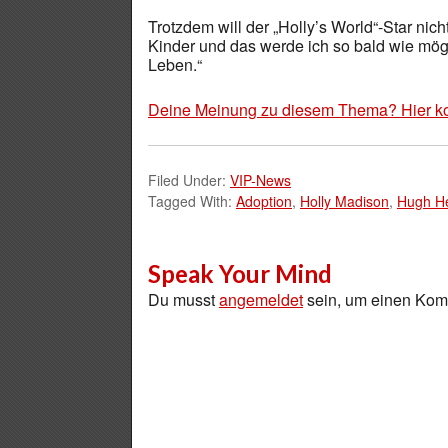
Trotzdem will der „Holly’s World“-Star nic
Kinder und das werde ich so bald wie mögl
Leben.“
Deine Meinung zu diesem Thema? Hier k
Filed Under:
VIP-News
Tagged With:
Adoption
,
Holly Madison
,
Hugh He
Speak Your Mind
Du musst
angemeldet
sein, um einen Ko