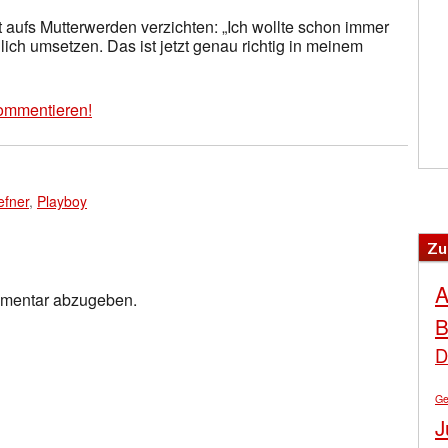
ht aufs Mutterwerden verzichten: „Ich wollte schon immer
ich umsetzen. Das ist jetzt genau richtig in meinem
ommentieren!
fner
,
Playboy
Zu
A
mmentar abzugeben.
B
D
Ge
J