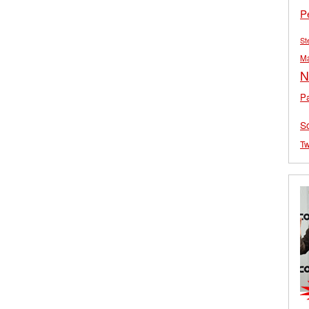
P
St
M
N
Pa
S
Tw