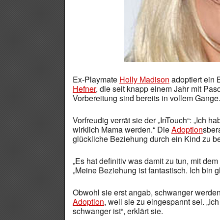
Ex-Playmate
Holly Madison
adoptiert ein 
Hefner
, die seit knapp einem Jahr mit Pasqu
Vorbereitung sind bereits in vollem Gange
Vorfreudig verrät sie der „InTouch“: „Ich h
wirklich Mama werden.“ Die
Adoption
sber
glückliche Beziehung durch ein Kind zu be
„Es hat definitiv was damit zu tun, mit de
„Meine Beziehung ist fantastisch. Ich bin 
Obwohl sie erst angab, schwanger werden z
Adoption
, weil sie zu eingespannt sei. „Ic
schwanger ist“, erklärt sie.