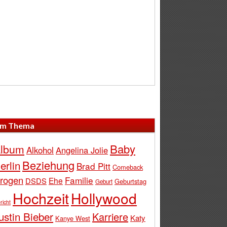
m Thema
Baby
lbum
Alkohol
Angelina Jolie
Beziehung
erlin
Brad Pitt
Comeback
rogen
Familie
Ehe
DSDS
Geburtstag
Geburt
Hochzeit
Hollywood
richt
ustin Bieber
Karriere
Katy
Kanye West