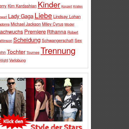
Kinder
erry
Kim Kardashian
Konzert
Kristen
Liebe
Lady Gaga
Lindsay Lohan
ewart
Michael Jackson
Miley Cyrus
Model
adonna
Premiere
achwuchs
Rihanna
Robert
Scheidung
Schwangerschaft
Sex
ttinson
Trennung
Tochter
ohn
Tournee
Verlobung
ilight