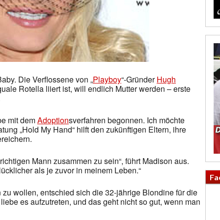
Baby. Die Verflossene von „
Playboy
“-Gründer
Hugh
ale Rotella liiert ist, will endlich Mutter werden – erste
.
abe mit dem
Adoption
sverfahren begonnen. Ich möchte
atung „Hold My Hand“ hilft den zukünftigen Eltern, ihre
reichern.
m richtigen Mann zusammen zu sein“, führt Madison aus.
glücklicher als je zuvor in meinem Leben.“
Fa
u wollen, entschied sich die 32-jährige Blondine für die
h liebe es aufzutreten, und das geht nicht so gut, wenn man