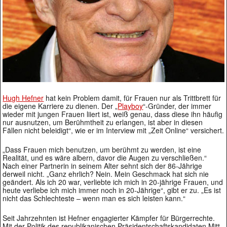
Hugh Hefner
hat kein Problem damit, für Frauen nur als Trittbrett für
die eigene Karriere zu dienen. Der „
Playboy
“-Gründer, der immer
wieder mit jungen Frauen liiert ist, weiß genau, dass diese ihn häufig
nur ausnutzen, um Berühmtheit zu erlangen, ist aber in diesen
Fällen nicht beleidigt“, wie er im Interview mit „Zeit Online“ versichert.
„Dass Frauen mich benutzen, um berühmt zu werden, ist eine
Realität, und es wäre albern, davor die Augen zu verschließen.“
Nach einer Partnerin in seinem Alter sehnt sich der 86-Jährige
derweil nicht. „Ganz ehrlich? Nein. Mein Geschmack hat sich nie
geändert. Als ich 20 war, verliebte ich mich in 20-jährige Frauen, und
heute verliebe ich mich immer noch in 20-Jährige“, gibt er zu. „Es ist
nicht das Schlechteste – wenn man es sich leisten kann.“
Seit Jahrzehnten ist Hefner engagierter Kämpfer für Bürgerrechte.
Mit der Politik des republikanischen Präsidentschaftskandidaten Mitt