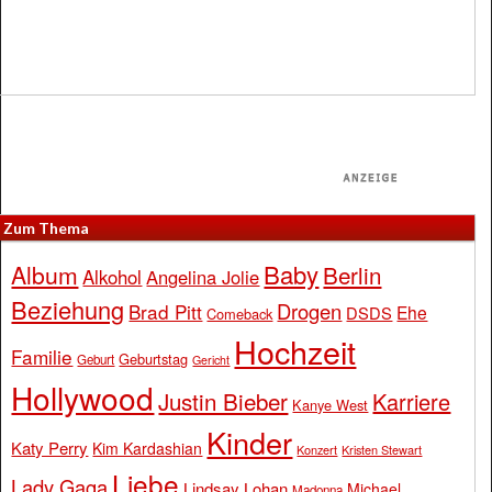
Zum Thema
Baby
Album
Berlin
Alkohol
Angelina Jolie
Beziehung
Drogen
Brad Pitt
Ehe
DSDS
Comeback
Hochzeit
Familie
Geburtstag
Geburt
Gericht
Hollywood
Justin Bieber
Karriere
Kanye West
Kinder
Katy Perry
Kim Kardashian
Konzert
Kristen Stewart
Liebe
Lady Gaga
Lindsay Lohan
Michael
Madonna