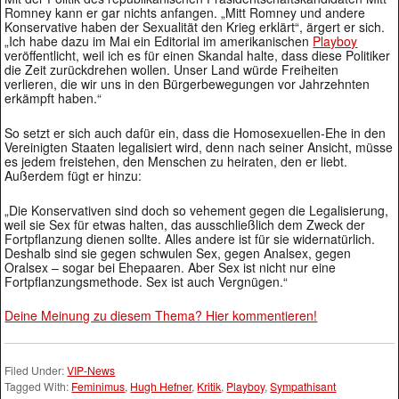
Romney kann er gar nichts anfangen. „Mitt Romney und andere
Konservative haben der Sexualität den Krieg erklärt“, ärgert er sich.
„Ich habe dazu im Mai ein Editorial im amerikanischen
Playboy
veröffentlicht, weil ich es für einen Skandal halte, dass diese Politiker
die Zeit zurückdrehen wollen. Unser Land würde Freiheiten
verlieren, die wir uns in den Bürgerbewegungen vor Jahrzehnten
erkämpft haben.“
So setzt er sich auch dafür ein, dass die Homosexuellen-Ehe in den
Vereinigten Staaten legalisiert wird, denn nach seiner Ansicht, müsse
es jedem freistehen, den Menschen zu heiraten, den er liebt.
Außerdem fügt er hinzu:
„Die Konservativen sind doch so vehement gegen die Legalisierung,
weil sie Sex für etwas halten, das ausschließlich dem Zweck der
Fortpflanzung dienen sollte. Alles andere ist für sie widernatürlich.
Deshalb sind sie gegen schwulen Sex, gegen Analsex, gegen
Oralsex – sogar bei Ehepaaren. Aber Sex ist nicht nur eine
Fortpflanzungsmethode. Sex ist auch Vergnügen.“
Deine Meinung zu diesem Thema? Hier kommentieren!
Filed Under:
VIP-News
Tagged With:
Feminimus
,
Hugh Hefner
,
Kritik
,
Playboy
,
Sympathisant