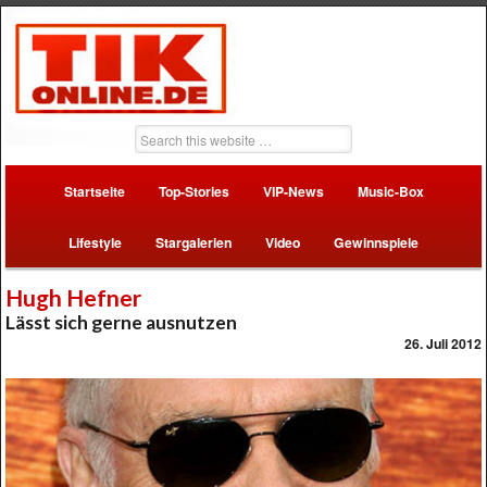
Startseite
Top-Stories
VIP-News
Music-Box
Lifestyle
Stargalerien
Video
Gewinnspiele
Hugh Hefner
Lässt sich gerne ausnutzen
26. Juli 2012