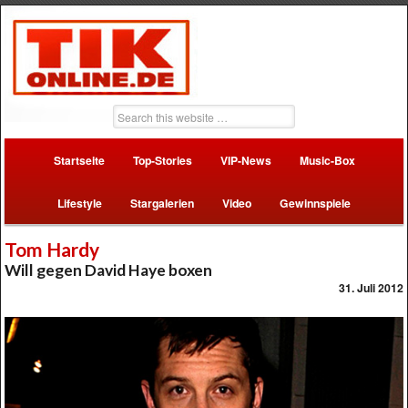
Startseite
Top-Stories
VIP-News
Music-Box
Lifestyle
Stargalerien
Video
Gewinnspiele
Tom Hardy
Will gegen David Haye boxen
31. Juli 2012