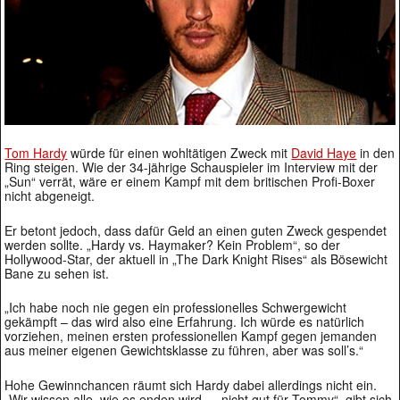
Tom Hardy
würde für einen wohltätigen Zweck mit
David Haye
in den
Ring steigen. Wie der 34-jährige Schauspieler im Interview mit der
„Sun“ verrät, wäre er einem Kampf mit dem britischen Profi-Boxer
nicht abgeneigt.
Er betont jedoch, dass dafür Geld an einen guten Zweck gespendet
werden sollte. „Hardy vs. Haymaker? Kein Problem“, so der
Hollywood-Star, der aktuell in „The Dark Knight Rises“ als Bösewicht
Bane zu sehen ist.
„Ich habe noch nie gegen ein professionelles Schwergewicht
gekämpft – das wird also eine Erfahrung. Ich würde es natürlich
vorziehen, meinen ersten professionellen Kampf gegen jemanden
aus meiner eigenen Gewichtsklasse zu führen, aber was soll’s.“
Hohe Gewinnchancen räumt sich Hardy dabei allerdings nicht ein.
„Wir wissen alle, wie es enden wird … nicht gut für Tommy“, gibt sich