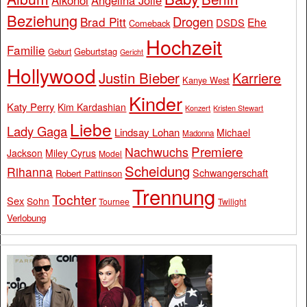
Beziehung
Drogen
Brad Pitt
Ehe
DSDS
Comeback
Hochzeit
Familie
Geburtstag
Geburt
Gericht
Hollywood
Justin Bieber
Karriere
Kanye West
Kinder
Katy Perry
Kim Kardashian
Konzert
Kristen Stewart
Liebe
Lady Gaga
Lindsay Lohan
Michael
Madonna
Premiere
Nachwuchs
Jackson
Miley Cyrus
Model
Scheidung
Rihanna
Schwangerschaft
Robert Pattinson
Trennung
Tochter
Sex
Sohn
Tournee
Twilight
Verlobung