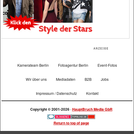
Kamerateam Berlin
Fotoagentur Berlin
Event-Fotos
Wir über uns
Mediadaten
B2B
Jobs
Impressum / Datenschutz
Kontakt
Copyright © 2001-2026 ·
HauptBruch Media GbR
Return to top of page