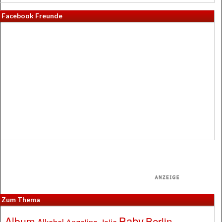
Facebook Freunde
Zum Thema
Baby
Album
Berlin
Alkohol
Angelina Jolie