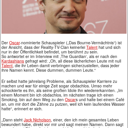
Der
Oscar
-nominierte Schauspieler („Das Bourne-Vermächtnis“) ist
der Ansicht, dass der Reality-TV-Clan keinerlei
Talent
hat und sich
nur in der Öffentlichkeit befindet, um berühmt zu sein.
So antwortet er im Interview mit ,The Guardian‘, als er nach den
Kardashians
gefragt wird: „Oh, all diese lächerlichen Leute mit null
Talent
, die ihr Leben damit verbringen sicherzustellen, dass jeder
ihre Namen kennt. Diese dummen, dummen Leute.“
Er selbst hatte jahrelang Probleme, als Schauspieler Karriere zu
machen und war für einige Zeit sogar obdachlos. Umso mehr
schockierte es ihn, als seine großen Idole ihn wiedererkannten. „Im
einem Moment bin ich obdachlos, im nächsten trage ich einen
Smoking, bin auf dem Weg zu den
Oscar
s und halte bei einem Café
an, um mir dort die Zähne zu putzen, weil ich kein laufendes Wasser
hatte“, erinnert er sich.
„Dann steht
Jack Nicholson
, einer, den ich mein gesamtes Leben
bewundert habe, direkt vor mir und sagt meinen Namen. Dann sagt