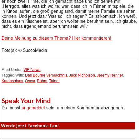
er noch zwei Filme, die ich gemacht habe und ich denke mir:
,Herrgott, alles was ich wollte, war, dass ich in Filmen mitspiele, die
in Kinos laufen, die groß genug sind, damit meine Familie sie sehen
können. Und jetzt das.‘ Was soll ich sagen? Es ist komisch. Ich weiß,
dass es ein Klischee ist, aber ich wollte nie berühmt sein. Ich glaube,
nicht, dass irgendjemand berühmt sein will.“
Deine Meinung zu diesem Thema? Hier kommentieren!
Foto(s): © SuccoMedia
Filed Under:
VIP-News
Tagged With:
Das Bourne Vermächtnis
,
Jack Nicholson
,
Jeremy Renner
,
Kardashians
,
Oscar
,
Ruhm
,
Talent
Speak Your Mind
Du musst
angemeldet
sein, um einen Kommentar abzugeben.
Werde jetzt Facebook-Fan!