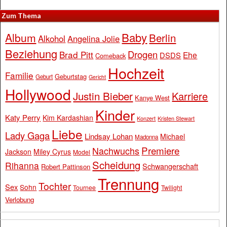
Zum Thema
Baby
Album
Berlin
Alkohol
Angelina Jolie
Beziehung
Drogen
Brad Pitt
Ehe
DSDS
Comeback
Hochzeit
Familie
Geburtstag
Geburt
Gericht
Hollywood
Justin Bieber
Karriere
Kanye West
Kinder
Katy Perry
Kim Kardashian
Konzert
Kristen Stewart
Liebe
Lady Gaga
Lindsay Lohan
Michael
Madonna
Premiere
Nachwuchs
Jackson
Miley Cyrus
Model
Scheidung
Rihanna
Schwangerschaft
Robert Pattinson
Trennung
Tochter
Sex
Sohn
Tournee
Twilight
Verlobung