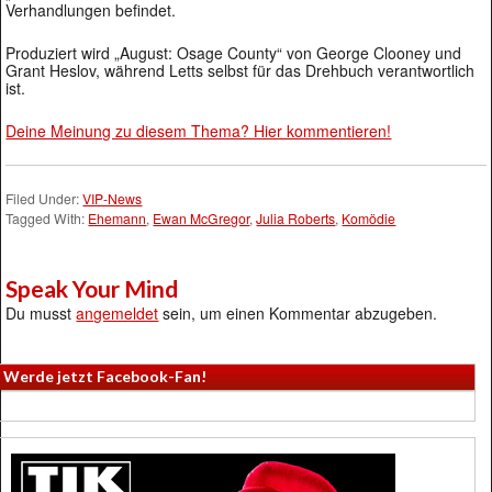
Verhandlungen befindet.
Produziert wird „August: Osage County“ von George Clooney und
Grant Heslov, während Letts selbst für das Drehbuch verantwortlich
ist.
Deine Meinung zu diesem Thema? Hier kommentieren!
Filed Under:
VIP-News
Tagged With:
Ehemann
,
Ewan McGregor
,
Julia Roberts
,
Komödie
Speak Your Mind
Du musst
angemeldet
sein, um einen Kommentar abzugeben.
Werde jetzt Facebook-Fan!