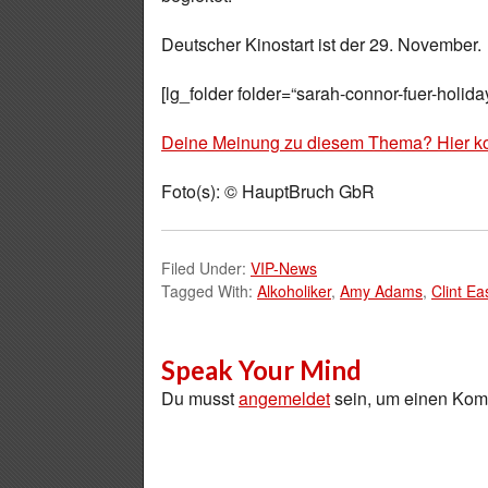
Deutscher Kinostart ist der 29. November.
[lg_folder folder=“sarah-connor-fuer-holida
Deine Meinung zu diesem Thema? Hier k
Foto(s): © HauptBruch GbR
Filed Under:
VIP-News
Tagged With:
Alkoholiker
,
Amy Adams
,
Clint E
Speak Your Mind
Du musst
angemeldet
sein, um einen Ko