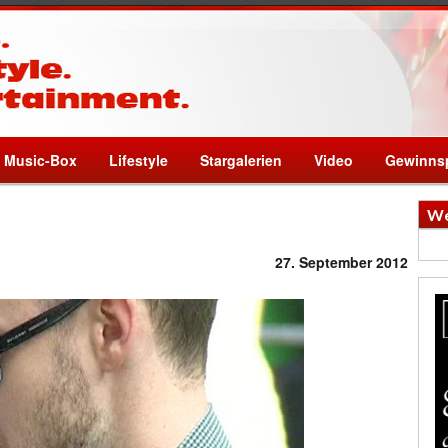
Music-Box
Lifestyle
Stargalerien
Video
Gewinnsp
We
27. September 2012