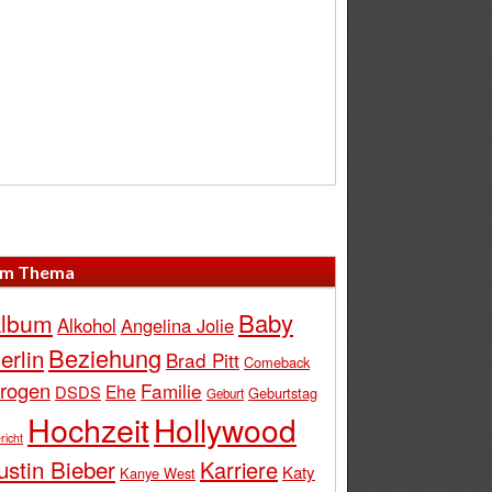
m Thema
Baby
lbum
Alkohol
Angelina Jolie
Beziehung
erlin
Brad Pitt
Comeback
rogen
Familie
Ehe
DSDS
Geburtstag
Geburt
Hochzeit
Hollywood
richt
ustin Bieber
Karriere
Katy
Kanye West