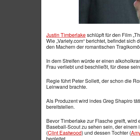
Justin Timberlake
schlüpft für den Film „T
Wie „Variety.com“ berichtet, befindet sich
den Machern der romantischen Tragikomö
In dem Streifen würde er einen alkoholkran
Frau verliebt und beschließt, für diese s
Regie führt Peter Sollett, der schon die 
Leinwand brachte.
Als Produzent wird indes Greg Shapiro t
bereitstellen.
Bevor Timberlake zur Flasche greift, wird
Baseball-Scout zu sehen sein, der einem
(
Clint Eastwood
) und dessen Tochter (
Amy
begleitet.