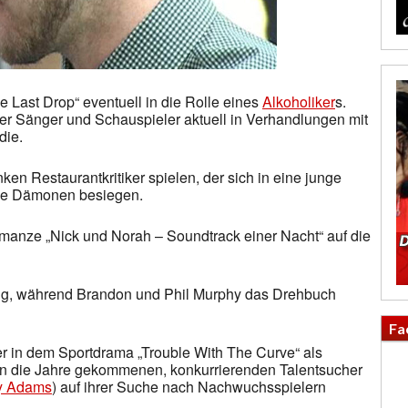
he Last Drop“ eventuell in die Rolle eines
Alkoholiker
s.
 der Sänger und Schauspieler aktuell in Verhandlungen mit
die.
ken Restaurantkritiker spielen, der sich in eine junge
eine Dämonen besiegen.
Romanze „Nick und Norah – Soundtrack einer Nacht“ auf die
ätig, während Brandon und Phil Murphy das Drehbuch
Fa
 er in dem Sportdrama „Trouble With The Curve“ als
 in die Jahre gekommenen, konkurrierenden Talentsucher
 Adams
) auf ihrer Suche nach Nachwuchsspielern