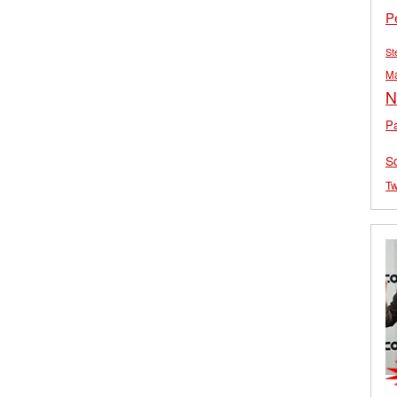
P
St
M
N
Pa
S
Tw