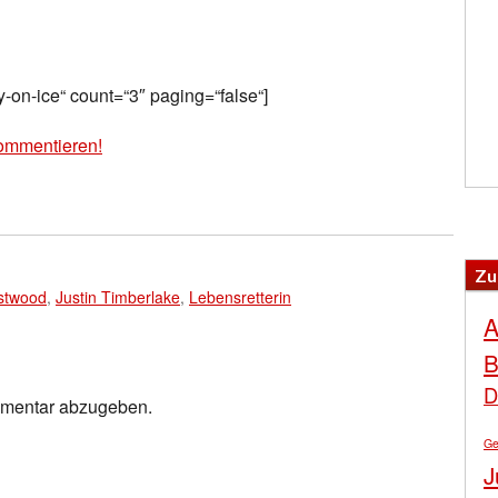
y-on-ice“ count=“3″ paging=“false“]
ommentieren!
Zu
astwood
,
Justin Timberlake
,
Lebensretterin
A
B
D
mmentar abzugeben.
Ge
J