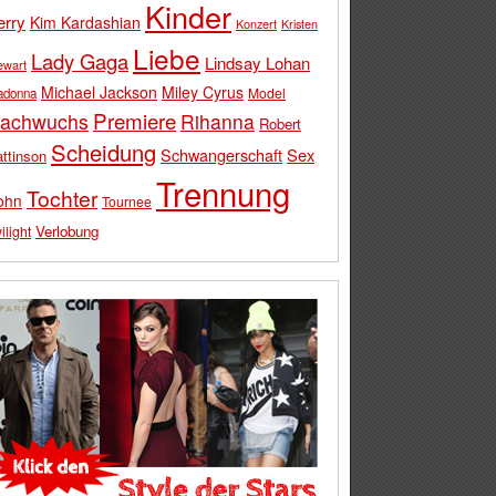
Kinder
erry
Kim Kardashian
Konzert
Kristen
Liebe
Lady Gaga
Lindsay Lohan
ewart
Michael Jackson
Miley Cyrus
Model
adonna
Premiere
achwuchs
Rihanna
Robert
Scheidung
Schwangerschaft
Sex
ttinson
Trennung
Tochter
ohn
Tournee
Verlobung
ilight