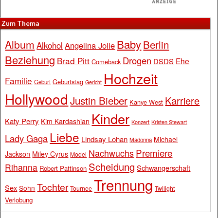
Zum Thema
Baby
Album
Berlin
Alkohol
Angelina Jolie
Beziehung
Drogen
Brad Pitt
Ehe
DSDS
Comeback
Hochzeit
Familie
Geburtstag
Geburt
Gericht
Hollywood
Justin Bieber
Karriere
Kanye West
Kinder
Katy Perry
Kim Kardashian
Konzert
Kristen Stewart
Liebe
Lady Gaga
Lindsay Lohan
Michael
Madonna
Premiere
Nachwuchs
Jackson
Miley Cyrus
Model
Scheidung
Rihanna
Schwangerschaft
Robert Pattinson
Trennung
Tochter
Sex
Sohn
Tournee
Twilight
Verlobung