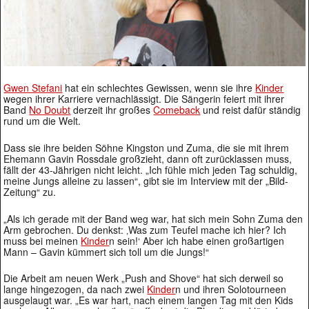
Gwen Stefani
hat ein schlechtes Gewissen, wenn sie ihre
Kinder
wegen ihrer Karriere vernachlässigt. Die Sängerin feiert mit ihrer
Band
No Doubt
derzeit ihr großes
Comeback
und reist dafür ständig
rund um die Welt.
Dass sie ihre beiden Söhne Kingston und Zuma, die sie mit ihrem
Ehemann Gavin Rossdale großzieht, dann oft zurücklassen muss,
fällt der 43-Jährigen nicht leicht. „Ich fühle mich jeden Tag schuldig,
meine Jungs alleine zu lassen“, gibt sie im Interview mit der „Bild-
Zeitung“ zu.
„Als ich gerade mit der Band weg war, hat sich mein Sohn Zuma den
Arm gebrochen. Du denkst: ‚Was zum Teufel mache ich hier? Ich
muss bei meinen
Kinder
n sein!‘ Aber ich habe einen großartigen
Mann – Gavin kümmert sich toll um die Jungs!“
Die Arbeit am neuen Werk „Push and Shove“ hat sich derweil so
lange hingezogen, da nach zwei
Kinder
n und ihren Solotourneen
ausgelaugt war. „Es war hart, nach einem langen Tag mit den Kids