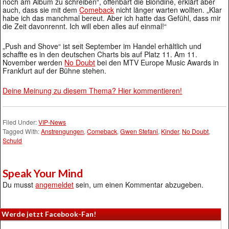
noch am Album zu schreiben“, offenbart die Blondine, erklärt aber
auch, dass sie mit dem
Comeback
nicht länger warten wollten. „Klar
habe ich das manchmal bereut. Aber ich hatte das Gefühl, dass mir
die Zeit davonrennt. Ich will eben alles auf einmal!“
„Push and Shove“ ist seit September im Handel erhältlich und
schaffte es in den deutschen Charts bis auf Platz 11. Am 11.
November werden
No Doubt
bei den MTV Europe Music Awards in
Frankfurt auf der Bühne stehen.
Deine Meinung zu diesem Thema? Hier kommentieren!
Filed Under:
VIP-News
Tagged With:
Anstrengungen
,
Comeback
,
Gwen Stefani
,
Kinder
,
No Doubt
,
Schuld
Speak Your Mind
Du musst
angemeldet
sein, um einen Kommentar abzugeben.
Werde jetzt Facebook-Fan!