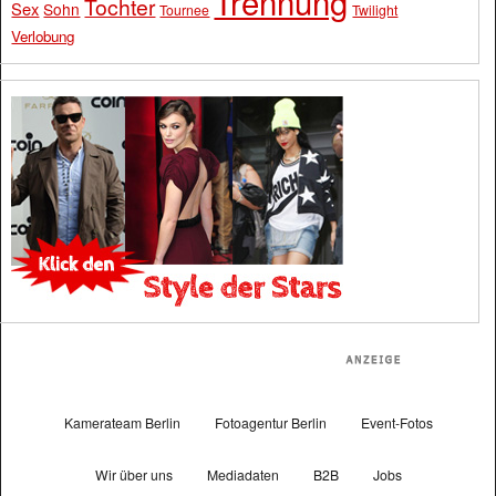
Trennung
Tochter
Sex
Sohn
Tournee
Twilight
Verlobung
Kamerateam Berlin
Fotoagentur Berlin
Event-Fotos
Wir über uns
Mediadaten
B2B
Jobs