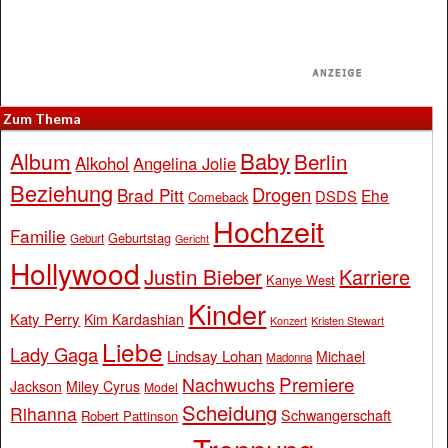
Zum Thema
Baby
Album
Berlin
Alkohol
Angelina Jolie
Beziehung
Drogen
Brad Pitt
Ehe
DSDS
Comeback
Hochzeit
Familie
Geburtstag
Geburt
Gericht
Hollywood
Justin Bieber
Karriere
Kanye West
Kinder
Katy Perry
Kim Kardashian
Konzert
Kristen Stewart
Liebe
Lady Gaga
Lindsay Lohan
Michael
Madonna
Premiere
Nachwuchs
Jackson
Miley Cyrus
Model
Scheidung
Rihanna
Schwangerschaft
Robert Pattinson