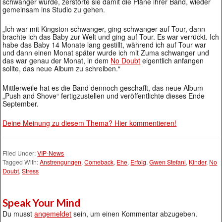
schwanger wurde, zerstörte sie damit die Pläne ihrer Band, wieder
gemeinsam ins Studio zu gehen.
„Ich war mit Kingston schwanger, ging schwanger auf Tour, dann
brachte ich das Baby zur Welt und ging auf Tour. Es war verrückt. Ich
habe das Baby 14 Monate lang gestillt, während ich auf Tour war
und dann einen Monat später wurde ich mit Zuma schwanger und
das war genau der Monat, in dem
No Doubt
eigentlich anfangen
sollte, das neue Album zu schreiben.“
Mittlerweile hat es die Band dennoch geschafft, das neue Album
„Push and Shove“ fertigzustellen und veröffentlichte dieses Ende
September.
Deine Meinung zu diesem Thema? Hier kommentieren!
Filed Under:
VIP-News
Tagged With:
Anstrengungen
,
Comeback
,
Ehe
,
Erfolg
,
Gwen Stefani
,
Kinder
,
No
Doubt
,
Stress
Speak Your Mind
Du musst
angemeldet
sein, um einen Kommentar abzugeben.