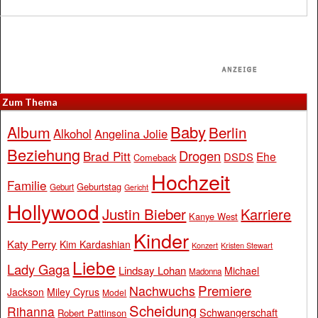
Zum Thema
Baby
Album
Berlin
Alkohol
Angelina Jolie
Beziehung
Drogen
Brad Pitt
Ehe
DSDS
Comeback
Hochzeit
Familie
Geburtstag
Geburt
Gericht
Hollywood
Justin Bieber
Karriere
Kanye West
Kinder
Katy Perry
Kim Kardashian
Konzert
Kristen Stewart
Liebe
Lady Gaga
Lindsay Lohan
Michael
Madonna
Premiere
Nachwuchs
Jackson
Miley Cyrus
Model
Scheidung
Rihanna
Schwangerschaft
Robert Pattinson