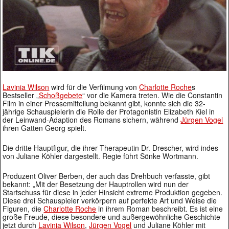
Lavinia Wilson
wird für die Verfilmung von
Charlotte Roche
s
Bestseller „
Schoßgebete
“ vor die Kamera treten. Wie die Constantin
Film in einer Pressemitteilung bekannt gibt, konnte sich die 32-
jährige Schauspielerin die Rolle der Protagonistin Elizabeth Kiel in
der Leinwand-Adaption des Romans sichern, während
Jürgen Vogel
ihren Gatten Georg spielt.
Die dritte Hauptfigur, die ihrer Therapeutin Dr. Drescher, wird indes
von Juliane Köhler dargestellt. Regie führt Sönke Wortmann.
Produzent Oliver Berben, der auch das Drehbuch verfasste, gibt
bekannt: „Mit der Besetzung der Hauptrollen wird nun der
Startschuss für diese in jeder Hinsicht extreme Produktion gegeben.
Diese drei Schauspieler verkörpern auf perfekte Art und Weise die
Figuren, die
Charlotte Roche
in ihrem Roman beschreibt. Es ist eine
große Freude, diese besondere und außergewöhnliche Geschichte
jetzt durch
Lavinia Wilson
,
Jürgen Vogel
und Juliane Köhler mit