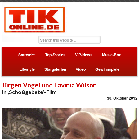
Startseite
Top-Stories
VIP-News
Music-Box
Lifestyle
Stargalerien
Video
Gewinnspiele
Jürgen Vogel und Lavinia Wilson
In ‚Schoßgebete‘-Film
30. Oktober 2012