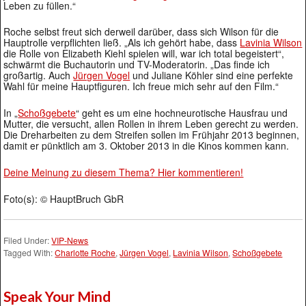
Leben zu füllen.“
Roche selbst freut sich derweil darüber, dass sich Wilson für die
Hauptrolle verpflichten ließ. „Als ich gehört habe, dass
Lavinia Wilson
die Rolle von Elizabeth Kiehl spielen will, war ich total begeistert“,
schwärmt die Buchautorin und TV-Moderatorin. „Das finde ich
großartig. Auch
Jürgen Vogel
und Juliane Köhler sind eine perfekte
Wahl für meine Hauptfiguren. Ich freue mich sehr auf den Film.“
In „
Schoßgebete
“ geht es um eine hochneurotische Hausfrau und
Mutter, die versucht, allen Rollen in ihrem Leben gerecht zu werden.
Die Dreharbeiten zu dem Streifen sollen im Frühjahr 2013 beginnen,
damit er pünktlich am 3. Oktober 2013 in die Kinos kommen kann.
Deine Meinung zu diesem Thema? Hier kommentieren!
Foto(s): © HauptBruch GbR
Filed Under:
VIP-News
Tagged With:
Charlotte Roche
,
Jürgen Vogel
,
Lavinia Wilson
,
Schoßgebete
Speak Your Mind