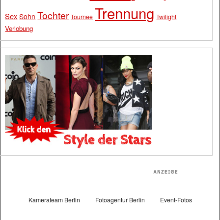
Trennung
Tochter
Sex
Sohn
Tournee
Twilight
Verlobung
Kamerateam Berlin
Fotoagentur Berlin
Event-Fotos