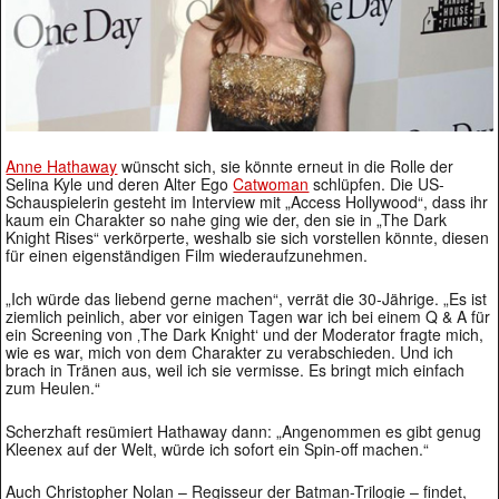
Anne Hathaway
wünscht sich, sie könnte erneut in die Rolle der
Selina Kyle und deren Alter Ego
Catwoman
schlüpfen. Die US-
Schauspielerin gesteht im Interview mit „Access Hollywood“, dass ihr
kaum ein Charakter so nahe ging wie der, den sie in „The Dark
Knight Rises“ verkörperte, weshalb sie sich vorstellen könnte, diesen
für einen eigenständigen Film wiederaufzunehmen.
„Ich würde das liebend gerne machen“, verrät die 30-Jährige. „Es ist
ziemlich peinlich, aber vor einigen Tagen war ich bei einem Q & A für
ein Screening von ‚The Dark Knight‘ und der Moderator fragte mich,
wie es war, mich von dem Charakter zu verabschieden. Und ich
brach in Tränen aus, weil ich sie vermisse. Es bringt mich einfach
zum Heulen.“
Scherzhaft resümiert Hathaway dann: „Angenommen es gibt genug
Kleenex auf der Welt, würde ich sofort ein Spin-off machen.“
Auch Christopher Nolan – Regisseur der Batman-Trilogie – findet,