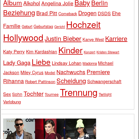
Baby
Album
Berlin
Alkohol
Angelina Jolie
Beziehung
Drogen
Brad Pitt
Ehe
DSDS
Comeback
Hochzeit
Familie
Geburtstag
Geburt
Gericht
Hollywood
Justin Bieber
Karriere
Kanye West
Kinder
Katy Perry
Kim Kardashian
Konzert
Kristen Stewart
Liebe
Lady Gaga
Lindsay Lohan
Michael
Madonna
Premiere
Nachwuchs
Jackson
Miley Cyrus
Model
Scheidung
Rihanna
Schwangerschaft
Robert Pattinson
Trennung
Tochter
Sex
Sohn
Tournee
Twilight
Verlobung