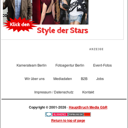
Kamerateam Berlin
Fotoagentur Berlin
Event-Fotos
Wir über uns
Mediadaten
B2B
Jobs
Impressum / Datenschutz
Kontakt
Copyright © 2001-2026 ·
HauptBruch Media GbR
Return to top of page