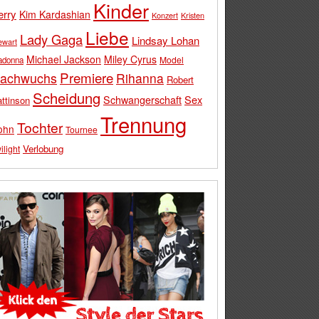
Kinder
erry
Kim Kardashian
Konzert
Kristen
Liebe
Lady Gaga
Lindsay Lohan
ewart
Michael Jackson
Miley Cyrus
Model
adonna
Premiere
achwuchs
Rihanna
Robert
Scheidung
Schwangerschaft
Sex
ttinson
Trennung
Tochter
ohn
Tournee
Verlobung
ilight