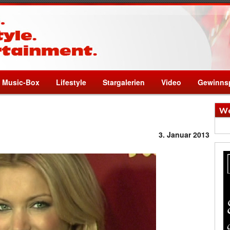
Music-Box
Lifestyle
Stargalerien
Video
Gewinnsp
We
3. Januar 2013