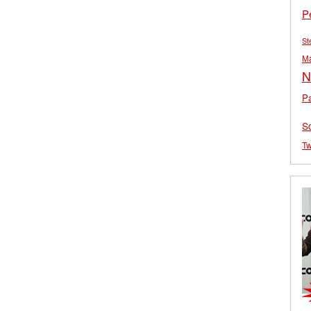
P
St
M
N
Pa
S
Tw