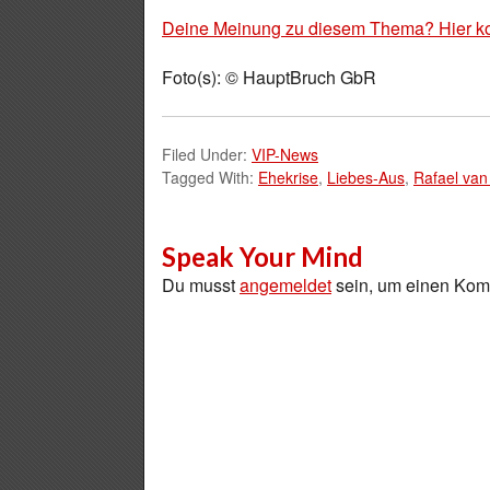
Deine Meinung zu diesem Thema? Hier k
Foto(s): © HauptBruch GbR
Filed Under:
VIP-News
Tagged With:
Ehekrise
,
Liebes-Aus
,
Rafael van
Speak Your Mind
Du musst
angemeldet
sein, um einen Ko