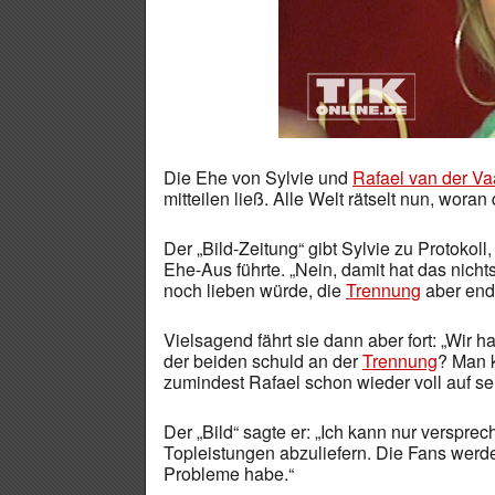
Die Ehe von Sylvie und
Rafael van der Va
mitteilen ließ. Alle Welt rätselt nun, wor
Der „Bild-Zeitung“ gibt Sylvie zu Protokol
Ehe-Aus führte. „Nein, damit hat das nichts
noch lieben würde, die
Trennung
aber endg
Vielsagend fährt sie dann aber fort: „Wir 
der beiden schuld an der
Trennung
? Man k
zumindest Rafael schon wieder voll auf sei
Der „Bild“ sagte er: „Ich kann nur verspre
Topleistungen abzuliefern. Die Fans werde
Probleme habe.“