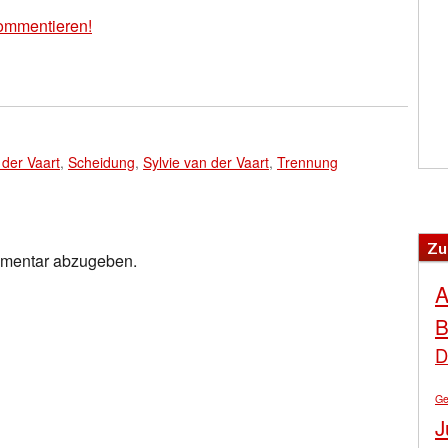
ommentieren!
 der Vaart
,
Scheidung
,
Sylvie van der Vaart
,
Trennung
Zu
mmentar abzugeben.
A
B
D
Ge
J