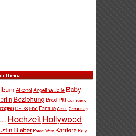
m Thema
Baby
lbum
Alkohol
Angelina Jolie
Beziehung
erlin
Brad Pitt
Comeback
rogen
Familie
Ehe
DSDS
Geburtstag
Geburt
Hochzeit
Hollywood
richt
ustin Bieber
Karriere
Katy
Kanye West