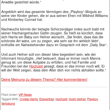
Anwälte gesichtet würde.“
Angeblich wird das gesamte Vermögen des „Playboy“-Moguls an
seine vier Kinder gehen, die er aus seinen Ehen mit Mildred Williams
und Kimberley Conrad hat.
Nachwuchs könnte der betagte Schürzenjäger indes auch bald mit
seiner frischangetrauten Gattin zeugen. So hieß es kürzlich, dass
sich Harris ein Baby von Hefner wünscht. „Sie findet, dass das die
schönste Art wäre, um zu zeigen, wie sehr sie ihn wirklich liebt“,
enthüllte ein Nahestehender dazu im Gespräch mit dem „Daily Star“.
Und auch Hefner soll von dieser Idee begeistert sein, wie der
Informant hinzufügte. „Hef beteuert, dass er immer noch Manns
genug ist, um diese Aufgabe zu erfüllen, und hat Familie und
Freunden bei der
Hochzeit
gesagt, dass er das immer noch will. Er
will der Welt zeigen, dass dein Alter dich von nichts abhalten sollte.“
Deine Meinung zu diesem Thema? Hier kommentieren!
Filed Under:
VIP-News
Tagged With:
Crystal Harris
,
Ehevertrag
,
Hochzeit
,
Hugh Hefner
,
Playboy
,
Verlobung