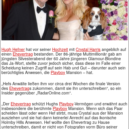
Hugh Hefner
hat vor seiner
Hochzeit
mit
Crystal Harris
angeblich auf
einen
Ehevertrag
bestanden. Der 86-jährige Multimillionär gab am
jüngsten Silvesterabend der 60 Jahre jüngeren Glamour-Blondine
das Ja-Wort, stellte zuvor jedoch sicher, dass diese im Falle einer
Scheidung keinen Zugriff auf sein Hab und Gut – darunter auch sein
berüchtigtes Anwesen, die
Playboy
Mansion – hat.
„Hefs Anwälte ließen ihm vor circa drei Wochen die finale Version
des
Ehevertrag
s zukommen, damit sie ihn unterschreiben“, so ein
Insider gegenüber „RadarOnline.com“.
„Der
Ehevertrag
schützt Hughs
Playboy
-Vermögen und erwähnt auch
insbesondere die berühmte
Playboy
Mansion. Wenn sich das Paar
scheiden lässt oder wenn Hef stirbt, muss Crystal aus der Mansion
ausziehen und sie hat dann keinerlei Anrecht auf das ikonische
Holmby Hills Anwesen. Hef wollte den Ehevertrag zu Hause
unterschreiben, damit er nicht von Fotografen vorm Büro seiner