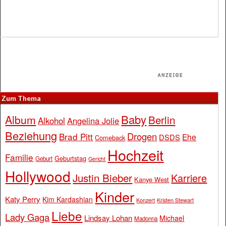
Zum Thema
Baby
Album
Berlin
Alkohol
Angelina Jolie
Beziehung
Drogen
Brad Pitt
Ehe
DSDS
Comeback
Hochzeit
Familie
Geburtstag
Geburt
Gericht
Hollywood
Justin Bieber
Karriere
Kanye West
Kinder
Katy Perry
Kim Kardashian
Konzert
Kristen Stewart
Liebe
Lady Gaga
Lindsay Lohan
Michael
Madonna