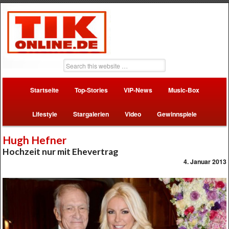
Startseite
Top-Stories
VIP-News
Music-Box
Lifestyle
Stargalerien
Video
Gewinnspiele
Hugh Hefner
Hochzeit nur mit Ehevertrag
4. Januar 2013