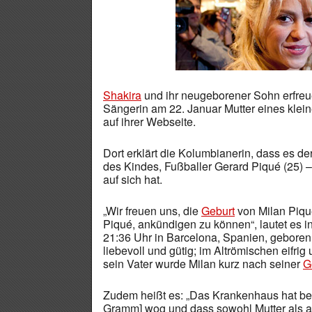
Shakira
und ihr neugeborener Sohn erfreu
Sängerin am 22. Januar Mutter eines klein
auf ihrer Webseite.
Dort erklärt die Kolumbianerin, dass es 
des Kindes, Fußballer Gerard Piqué (25) 
auf sich hat.
„Wir freuen uns, die
Geburt
von Milan Piq
Piqué, ankündigen zu können“, lautet es 
21:36 Uhr in Barcelona, Spanien, geboren
liebevoll und gütig; im Altrömischen eifri
sein Vater wurde Milan kurz nach seiner
G
Zudem heißt es: „Das Krankenhaus hat bes
Gramm] wog und dass sowohl Mutter als au