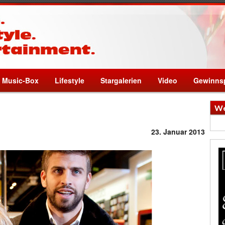
Music-Box
Lifestyle
Stargalerien
Video
Gewinnsp
We
23. Januar 2013