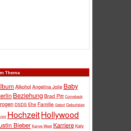
m Thema
Baby
lbum
Alkohol
Angelina Jolie
Beziehung
erlin
Brad Pitt
Comeback
rogen
Familie
Ehe
DSDS
Geburtstag
Geburt
Hochzeit
Hollywood
richt
ustin Bieber
Karriere
Katy
Kanye West