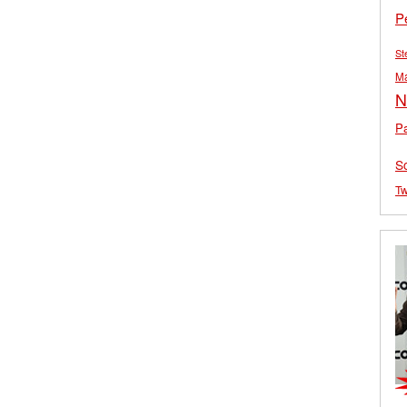
P
St
M
N
Pa
S
Tw