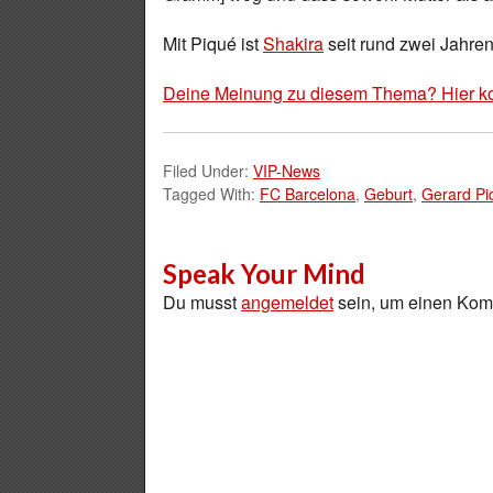
Mit Piqué ist
Shakira
seit rund zwei Jahren l
Deine Meinung zu diesem Thema? Hier k
Filed Under:
VIP-News
Tagged With:
FC Barcelona
,
Geburt
,
Gerard Pi
Speak Your Mind
Du musst
angemeldet
sein, um einen Ko