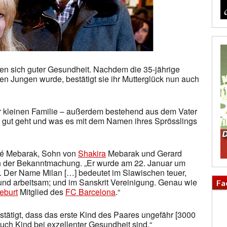
en sich guter Gesundheit. Nachdem die 35-jährige
en Jungen wurde, bestätigt sie ihr Mutterglück nun auch
der kleinen Familie – außerdem bestehend aus dem Vater
– gut geht und was es mit dem Namen ihres Sprösslings
ué Mebarak, Sohn von
Shakira
Mebarak und Gerard
in der Bekanntmachung. „Er wurde am 22. Januar um
. Der Name Milan […] bedeutet im Slawischen teuer,
g und arbeitsam; und im Sanskrit Vereinigung. Genau wie
Fa
eburt
Mitglied des
FC Barcelona
.“
tätigt, dass das erste Kind des Paares ungefähr [3000
ch Kind bei exzellenter Gesundheit sind.“