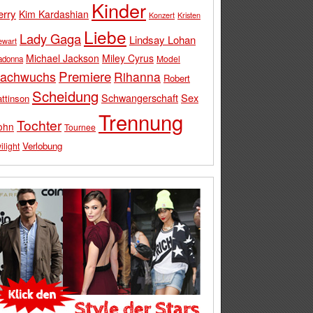
Kinder
erry
Kim Kardashian
Konzert
Kristen
Liebe
Lady Gaga
Lindsay Lohan
ewart
Michael Jackson
Miley Cyrus
Model
adonna
Premiere
achwuchs
Rihanna
Robert
Scheidung
Schwangerschaft
Sex
ttinson
Trennung
Tochter
ohn
Tournee
Verlobung
ilight