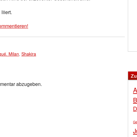
iiert.
ommentieren!
qué. Milan
,
Shakira
Zu
mmentar abzugeben.
A
B
D
Ge
J