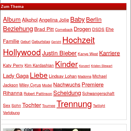
Zum Thema
Baby
Album
Berlin
Alkohol
Angelina Jolie
Beziehung
Drogen
Brad Pitt
Ehe
DSDS
Comeback
Hochzeit
Familie
Geburtstag
Geburt
Gericht
Hollywood
Justin Bieber
Karriere
Kanye West
Kinder
Katy Perry
Kim Kardashian
Konzert
Kristen Stewart
Liebe
Lady Gaga
Lindsay Lohan
Michael
Madonna
Premiere
Nachwuchs
Jackson
Miley Cyrus
Model
Scheidung
Rihanna
Schwangerschaft
Robert Pattinson
Trennung
Tochter
Sex
Sohn
Tournee
Twilight
Verlobung