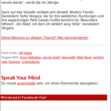
nervös werde“, verrät die 24-Jährige.
Ganz auf das Visuelle verlässt sich derweil ‚Modern Family’-
Darstellerin Sofia Vergara, die für ihre weiblichen Rundungen und
ihre wagemutigen Red-Carpet-Outfits berühmt ist. Besonders
hilfreich: „Ein Kleid, mit dem ich wirklich sexy fühle“, konstatiert
Vergara.
Deine Meinung zu diesem Thema? Hier kommentieren!
Filed Under:
VIP-News
Tagged With:
Anne Hathaway
,
Jennie Garth
,
Nervosität
,
Nikki Reed
,
peinlich
,
roter Teppisch
,
Unterwäsche
Speak Your Mind
Du musst
angemeldet
sein, um einen Kommentar abzugeben.
Werde jetzt Facebook-Fan!