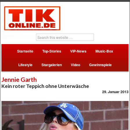
Startseite
Top-Stories
VIP-News
Music-Box
Lifestyle
Stargalerien
Video
Gewinnspiele
Jennie Garth
Kein roter Teppich ohne Unterwäsche
29. Januar 2013