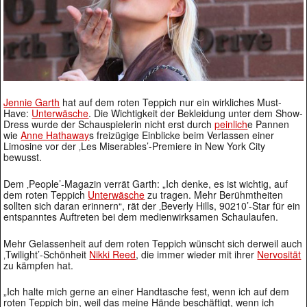
Jennie Garth
hat auf dem roten Teppich nur ein wirkliches Must-
Have:
Unterwäsche
. Die Wichtigkeit der Bekleidung unter dem Show-
Dress wurde der Schauspielerin nicht erst durch
peinlich
e Pannen
wie
Anne Hathaway
s freizügige Einblicke beim Verlassen einer
Limosine vor der ‚Les Miserables’-Premiere in New York City
bewusst.
Dem ‚People’-Magazin verrät Garth: „Ich denke, es ist wichtig, auf
dem roten Teppich
Unterwäsche
zu tragen. Mehr Berühmtheiten
sollten sich daran erinnern“, rät der ‚Beverly Hills, 90210’-Star für ein
entspanntes Auftreten bei dem medienwirksamen Schaulaufen.
Mehr Gelassenheit auf dem roten Teppich wünscht sich derweil auch
‚Twilight’-Schönheit
Nikki Reed
, die immer wieder mit ihrer
Nervosität
zu kämpfen hat.
„Ich halte mich gerne an einer Handtasche fest, wenn ich auf dem
roten Teppich bin, weil das meine Hände beschäftigt, wenn ich