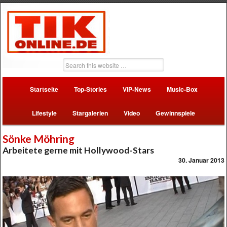
Startseite
Top-Stories
VIP-News
Music-Box
Lifestyle
Stargalerien
Video
Gewinnspiele
Sönke Möhring
Arbeitete gerne mit Hollywood-Stars
30. Januar 2013