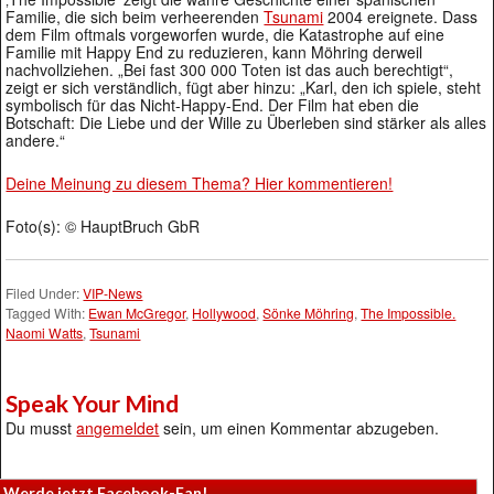
Familie, die sich beim verheerenden
Tsunami
2004 ereignete. Dass
dem Film oftmals vorgeworfen wurde, die Katastrophe auf eine
Familie mit Happy End zu reduzieren, kann Möhring derweil
nachvollziehen. „Bei fast 300 000 Toten ist das auch berechtigt“,
zeigt er sich verständlich, fügt aber hinzu: „Karl, den ich spiele, steht
symbolisch für das Nicht-Happy-End. Der Film hat eben die
Botschaft: Die Liebe und der Wille zu Überleben sind stärker als alles
andere.“
Deine Meinung zu diesem Thema? Hier kommentieren!
Foto(s): © HauptBruch GbR
Filed Under:
VIP-News
Tagged With:
Ewan McGregor
,
Hollywood
,
Sönke Möhring
,
The Impossible.
Naomi Watts
,
Tsunami
Speak Your Mind
Du musst
angemeldet
sein, um einen Kommentar abzugeben.
Werde jetzt Facebook-Fan!