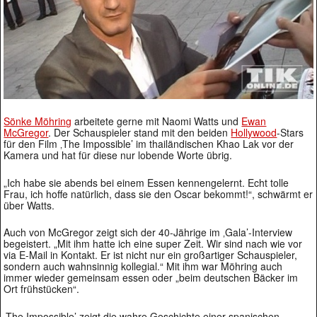
Sönke Möhring
arbeitete gerne mit Naomi Watts und
Ewan
McGregor
. Der Schauspieler stand mit den beiden
Hollywood
-Stars
für den Film ‚The Impossible’ im thailändischen Khao Lak vor der
Kamera und hat für diese nur lobende Worte übrig.
„Ich habe sie abends bei einem Essen kennengelernt. Echt tolle
Frau, ich hoffe natürlich, dass sie den Oscar bekommt!“, schwärmt er
über Watts.
Auch von McGregor zeigt sich der 40-Jährige im ‚Gala’-Interview
begeistert. „Mit ihm hatte ich eine super Zeit. Wir sind nach wie vor
via E-Mail in Kontakt. Er ist nicht nur ein großartiger Schauspieler,
sondern auch wahnsinnig kollegial.“ Mit ihm war Möhring auch
immer wieder gemeinsam essen oder „beim deutschen Bäcker im
Ort frühstücken“.
‚The Impossible’ zeigt die wahre Geschichte einer spanischen