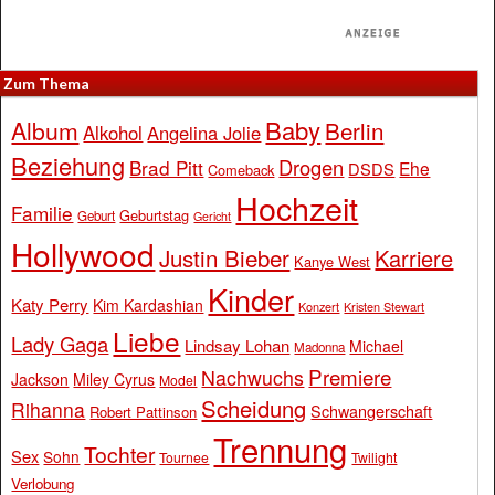
Zum Thema
Baby
Album
Berlin
Alkohol
Angelina Jolie
Beziehung
Drogen
Brad Pitt
Ehe
DSDS
Comeback
Hochzeit
Familie
Geburtstag
Geburt
Gericht
Hollywood
Justin Bieber
Karriere
Kanye West
Kinder
Katy Perry
Kim Kardashian
Konzert
Kristen Stewart
Liebe
Lady Gaga
Lindsay Lohan
Michael
Madonna
Premiere
Nachwuchs
Jackson
Miley Cyrus
Model
Scheidung
Rihanna
Schwangerschaft
Robert Pattinson
Trennung
Tochter
Sex
Sohn
Tournee
Twilight
Verlobung