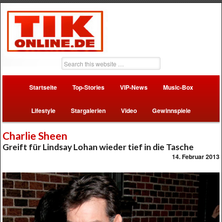
Startseite
Top-Stories
VIP-News
Music-Box
Lifestyle
Stargalerien
Video
Gewinnspiele
Charlie Sheen
Greift für Lindsay Lohan wieder tief in die Tasche
14. Februar 2013