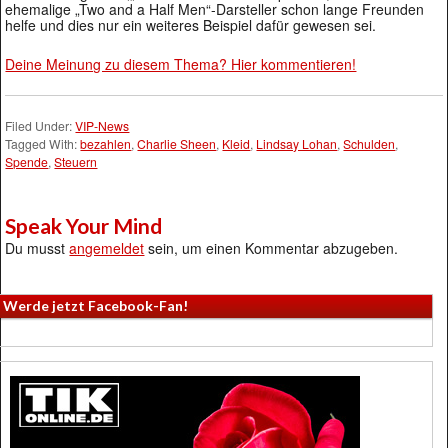
ehemalige „Two and a Half Men“-Darsteller schon lange Freunden
helfe und dies nur ein weiteres Beispiel dafür gewesen sei.
Deine Meinung zu diesem Thema? Hier kommentieren!
Filed Under:
VIP-News
Tagged With:
bezahlen
,
Charlie Sheen
,
Kleid
,
Lindsay Lohan
,
Schulden
,
Spende
,
Steuern
Speak Your Mind
Du musst
angemeldet
sein, um einen Kommentar abzugeben.
Werde jetzt Facebook-Fan!