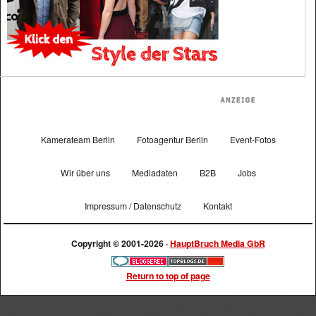
Kamerateam Berlin
Fotoagentur Berlin
Event-Fotos
Wir über uns
Mediadaten
B2B
Jobs
Impressum / Datenschutz
Kontakt
Copyright © 2001-2026 ·
HauptBruch Media GbR
Return to top of page