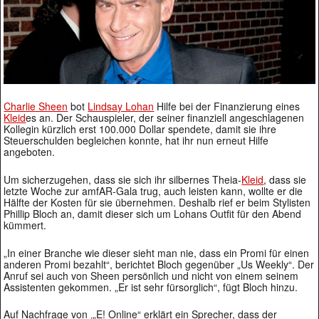
Charlie Sheen
bot
Lindsay Lohan
Hilfe bei der Finanzierung eines
Kleid
es an. Der Schauspieler, der seiner finanziell angeschlagenen
Kollegin kürzlich erst 100.000 Dollar spendete, damit sie ihre
Steuerschulden begleichen konnte, hat ihr nun erneut Hilfe
angeboten.
Um sicherzugehen, dass sie sich ihr silbernes Theia-
Kleid
, dass sie
letzte Woche zur amfAR-Gala trug, auch leisten kann, wollte er die
Hälfte der Kosten für sie übernehmen. Deshalb rief er beim Stylisten
Phillip Bloch an, damit dieser sich um Lohans Outfit für den Abend
kümmert.
„In einer Branche wie dieser sieht man nie, dass ein Promi für einen
anderen Promi bezahlt“, berichtet Bloch gegenüber „Us Weekly“. Der
Anruf sei auch von Sheen persönlich und nicht von einem seinem
Assistenten gekommen. „Er ist sehr fürsorglich“, fügt Bloch hinzu.
Auf Nachfrage von ‚„E! Online“ erklärt ein Sprecher, dass der