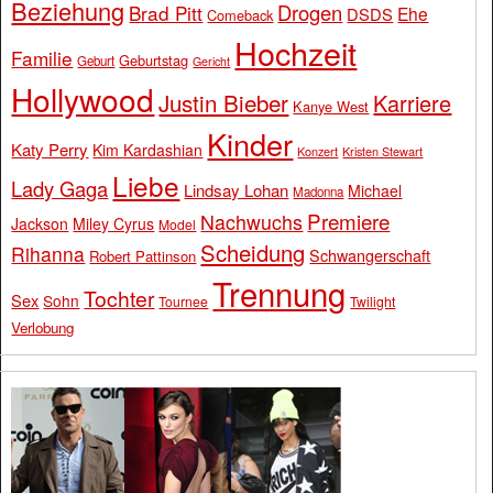
Beziehung
Drogen
Brad Pitt
Ehe
DSDS
Comeback
Hochzeit
Familie
Geburtstag
Geburt
Gericht
Hollywood
Justin Bieber
Karriere
Kanye West
Kinder
Katy Perry
Kim Kardashian
Konzert
Kristen Stewart
Liebe
Lady Gaga
Lindsay Lohan
Michael
Madonna
Premiere
Nachwuchs
Jackson
Miley Cyrus
Model
Scheidung
Rihanna
Schwangerschaft
Robert Pattinson
Trennung
Tochter
Sex
Sohn
Tournee
Twilight
Verlobung