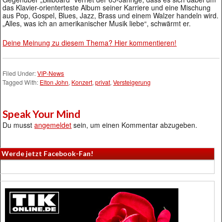
das Klavier-orienterteste Album seiner Karriere und eine Mischung
aus Pop, Gospel, Blues, Jazz, Brass und einem Walzer handeln wird.
„Alles, was ich an amerikanischer Musik liebe“, schwärmt er.
Deine Meinung zu diesem Thema? Hier kommentieren!
Filed Under:
VIP-News
Tagged With:
Elton John
,
Konzert
,
privat
,
Versteigerung
Speak Your Mind
Du musst
angemeldet
sein, um einen Kommentar abzugeben.
Werde jetzt Facebook-Fan!