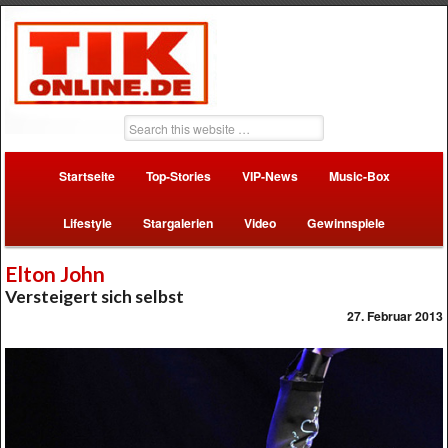
Startseite
Top-Stories
VIP-News
Music-Box
Lifestyle
Stargalerien
Video
Gewinnspiele
Elton John
Versteigert sich selbst
27. Februar 2013