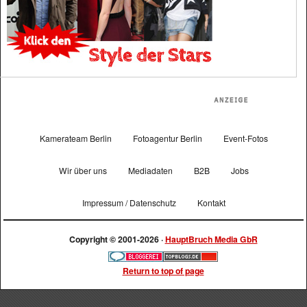
Kamerateam Berlin
Fotoagentur Berlin
Event-Fotos
Wir über uns
Mediadaten
B2B
Jobs
Impressum / Datenschutz
Kontakt
Copyright © 2001-2026 ·
HauptBruch Media GbR
Return to top of page