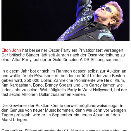
Elton John
hat bei seiner Oscar-Party ein Privatkonzert versteigert.
Der britische Sänger lädt seit Jahren nach der Oscar-Verleihung zu
einer After-Party, bei der er Geld für seine AIDS-Stiftung sammelt.
In diesem Jahr bot er sich im Rahmen dessen selbst zur Auktion an
und wollte für ein Privatkonzert, bei dem er fünf Lieder zum Besten
geben wird, 250.000 Dollar. Zahlreiche Prominente wie Heidi Klum,
Kim Kardashian, Bono, Britney Spears und Jim Carrey kamen wie
jedes Jahr zu seiner Wohltätigkeits-Party in West Hollywood, bei der
fast sechs Millionen Dollar zusammen kamen.
Der Gewinner der Auktion könnte derweil möglicherweise sogar in
den Genuss von neuer Musik kommen, denn wie John vor wenigen
Tagen preisgab, wird er im September ein neues Album auf den
Markt bringen.
Gegenüber „Billboard“ verriet der 65-Jährige, dass es sich dabei um