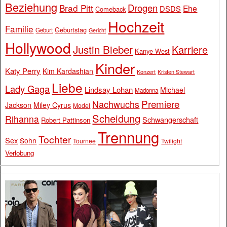
Beziehung
Drogen
Brad Pitt
Ehe
DSDS
Comeback
Hochzeit
Familie
Geburtstag
Geburt
Gericht
Hollywood
Justin Bieber
Karriere
Kanye West
Kinder
Katy Perry
Kim Kardashian
Konzert
Kristen Stewart
Liebe
Lady Gaga
Lindsay Lohan
Michael
Madonna
Premiere
Nachwuchs
Jackson
Miley Cyrus
Model
Scheidung
Rihanna
Schwangerschaft
Robert Pattinson
Trennung
Tochter
Sex
Sohn
Tournee
Twilight
Verlobung