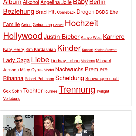
Baby
Album
Berlin
Alkohol
Angelina Jolie
Beziehung
Drogen
Brad Pitt
Ehe
DSDS
Comeback
Hochzeit
Familie
Geburtstag
Geburt
Gericht
Hollywood
Justin Bieber
Karriere
Kanye West
Kinder
Katy Perry
Kim Kardashian
Konzert
Kristen Stewart
Liebe
Lady Gaga
Lindsay Lohan
Michael
Madonna
Premiere
Nachwuchs
Jackson
Miley Cyrus
Model
Scheidung
Rihanna
Schwangerschaft
Robert Pattinson
Trennung
Tochter
Sex
Sohn
Tournee
Twilight
Verlobung