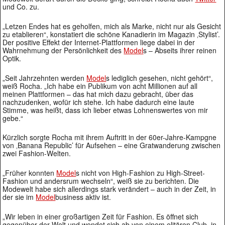
und Co. zu.
„Letzen Endes hat es geholfen, mich als Marke, nicht nur als Gesicht
zu etablieren“, konstatiert die schöne Kanadierin im Magazin ‚Stylist’.
Der positive Effekt der Internet-Plattformen liege dabei in der
Wahrnehmung der Persönlichkeit des
Model
s – Abseits ihrer reinen
Optik.
„Seit Jahrzehnten werden
Model
s lediglich gesehen, nicht gehört“,
weiß Rocha. „Ich habe ein Publikum von acht Millionen auf all
meinen Plattformen – das hat mich dazu gebracht, über das
nachzudenken, wofür ich stehe. Ich habe dadurch eine laute
Stimme, was heißt, dass ich lieber etwas Lohnenswertes von mir
gebe.“
Kürzlich sorgte Rocha mit ihrem Auftritt in der 60er-Jahre-Kampgne
von ‚Banana Republic’ für Aufsehen – eine Gratwanderung zwischen
zwei Fashion-Welten.
„Früher konnten
Model
s nicht von High-Fashion zu High-Street-
Fashion und andersrum wechseln“, weiß sie zu berichten. Die
Modewelt habe sich allerdings stark verändert – auch in der Zeit, in
der sie im
Model
business aktiv ist.
„Wir leben in einer großartigen Zeit für Fashion. Es öffnet sich
gegenüber der Welt und wendet sich ab von einem elitären Club, in