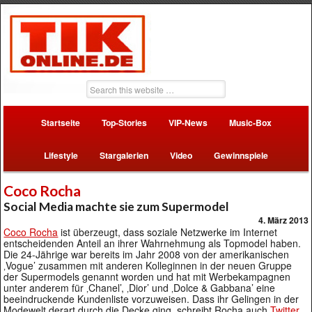
Startseite
Top-Stories
VIP-News
Music-Box
Lifestyle
Stargalerien
Video
Gewinnspiele
Coco Rocha
Social Media machte sie zum Supermodel
4. März 2013
Coco Rocha
ist überzeugt, dass soziale Netzwerke im Internet
entscheidenden Anteil an ihrer Wahrnehmung als Topmodel haben.
Die 24-Jährige war bereits im Jahr 2008 von der amerikanischen
‚Vogue’ zusammen mit anderen Kolleginnen in der neuen Gruppe
der Supermodels genannt worden und hat mit Werbekampagnen
unter anderem für ‚Chanel’, ‚Dior’ und ‚Dolce & Gabbana’ eine
beeindruckende Kundenliste vorzuweisen. Dass ihr Gelingen in der
Modewelt derart durch die Decke ging, schreibt Rocha auch
Twitter