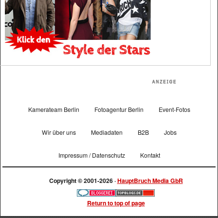
Kamerateam Berlin
Fotoagentur Berlin
Event-Fotos
Wir über uns
Mediadaten
B2B
Jobs
Impressum / Datenschutz
Kontakt
Copyright © 2001-2026 ·
HauptBruch Media GbR
Return to top of page