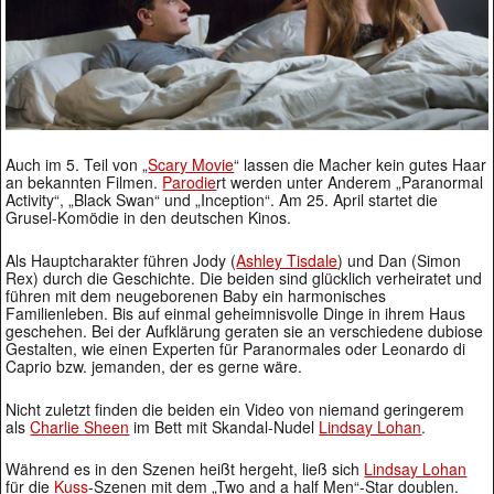
Auch im 5. Teil von „
Scary Movie
“ lassen die Macher kein gutes Haar
an bekannten Filmen.
Parodie
rt werden unter Anderem „Paranormal
Activity“, „Black Swan“ und „Inception“. Am 25. April startet die
Grusel-Komödie in den deutschen Kinos.
Als Hauptcharakter führen Jody (
Ashley Tisdale
) und Dan (Simon
Rex) durch die Geschichte. Die beiden sind glücklich verheiratet und
führen mit dem neugeborenen Baby ein harmonisches
Familienleben. Bis auf einmal geheimnisvolle Dinge in ihrem Haus
geschehen. Bei der Aufklärung geraten sie an verschiedene dubiose
Gestalten, wie einen Experten für Paranormales oder Leonardo di
Caprio bzw. jemanden, der es gerne wäre.
Nicht zuletzt finden die beiden ein Video von niemand geringerem
als
Charlie Sheen
im Bett mit Skandal-Nudel
Lindsay Lohan
.
Während es in den Szenen heißt hergeht, ließ sich
Lindsay Lohan
für die
Kuss
-Szenen mit dem „Two and a half Men“-Star doublen.