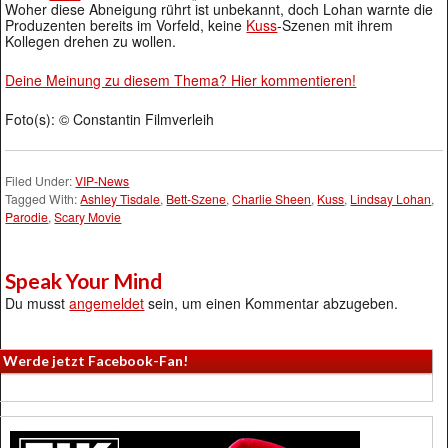
Woher diese Abneigung rührt ist unbekannt, doch Lohan warnte die
Produzenten bereits im Vorfeld, keine
Kuss
-Szenen mit ihrem
Kollegen drehen zu wollen.
Deine Meinung zu diesem Thema? Hier kommentieren!
Foto(s): © Constantin Filmverleih
Filed Under:
VIP-News
Tagged With:
Ashley Tisdale
,
Bett-Szene
,
Charlie Sheen
,
Kuss
,
Lindsay Lohan
,
Parodie
,
Scary Movie
Speak Your Mind
Du musst
angemeldet
sein, um einen Kommentar abzugeben.
Werde jetzt Facebook-Fan!