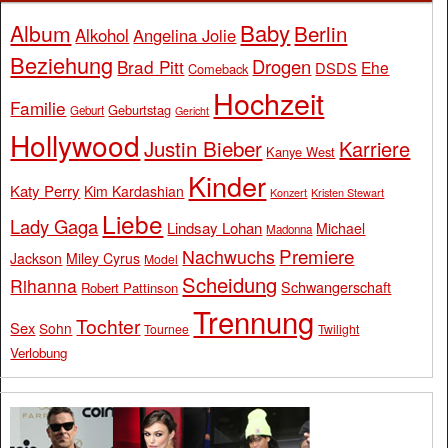
Baby
Album
Berlin
Alkohol
Angelina Jolie
Beziehung
Drogen
Brad Pitt
Ehe
DSDS
Comeback
Hochzeit
Familie
Geburtstag
Geburt
Gericht
Hollywood
Justin Bieber
Karriere
Kanye West
Kinder
Katy Perry
Kim Kardashian
Konzert
Kristen Stewart
Liebe
Lady Gaga
Lindsay Lohan
Michael
Madonna
Premiere
Nachwuchs
Jackson
Miley Cyrus
Model
Scheidung
Rihanna
Schwangerschaft
Robert Pattinson
Trennung
Tochter
Sex
Sohn
Tournee
Twilight
Verlobung