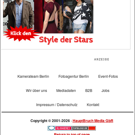
Kamerateam Berlin
Fotoagentur Berlin
Event-Fotos
Wir über uns
Mediadaten
B2B
Jobs
Impressum / Datenschutz
Kontakt
Copyright © 2001-2026 ·
HauptBruch Media GbR
Return to top of page