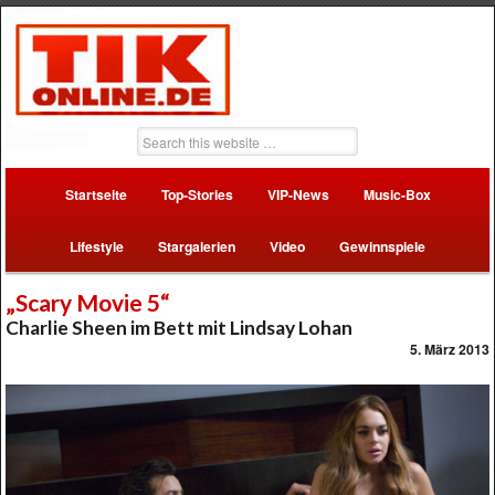
Startseite
Top-Stories
VIP-News
Music-Box
Lifestyle
Stargalerien
Video
Gewinnspiele
„Scary Movie 5“
Charlie Sheen im Bett mit Lindsay Lohan
5. März 2013