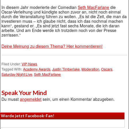
In diesem Jahr moderierte der Comedian
Seth MacFarlane
die
Oscar-Verleihung und kündigte schon zuvor an, nicht noch einmal
durch die Veranstaltung führen zu wollen. „Es ist die Zeit, die man da
investieren muss – ich glaube nicht, dass ich das nochmal machen
kann“, gestand er. „Es sind jetzt fast sechs Monate, die ich daran
arbeite. Und am Ende werde ich trotzdem noch von der Presse
zerrissen.“
Deine Meinung zu diesem Thema? Hier kommentieren!
Filed Under:
VIP-News
Tagged With:
Academy Awards
,
Justin Timberlake
,
Moderation
,
Oscars
,
Saturday Night Live
,
Seth MacFarlane
Speak Your Mind
Du musst
angemeldet
sein, um einen Kommentar abzugeben.
Werde jetzt Facebook-Fan!