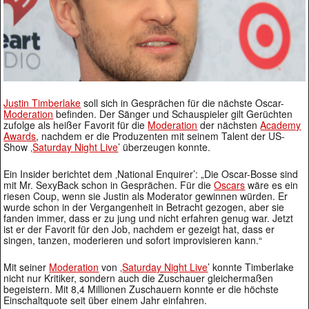
Justin Timberlake
soll sich in Gesprächen für die nächste Oscar-
Moderation
befinden. Der Sänger und Schauspieler gilt Gerüchten
zufolge als heißer Favorit für die
Moderation
der nächsten
Academy
Awards
, nachdem er die Produzenten mit seinem Talent der US-
Show ‚
Saturday Night Live
’ überzeugen konnte.
Ein Insider berichtet dem ‚National Enquirer’: „Die Oscar-Bosse sind
mit Mr. SexyBack schon in Gesprächen. Für die
Oscars
wäre es ein
riesen Coup, wenn sie Justin als Moderator gewinnen würden. Er
wurde schon in der Vergangenheit in Betracht gezogen, aber sie
fanden immer, dass er zu jung und nicht erfahren genug war. Jetzt
ist er der Favorit für den Job, nachdem er gezeigt hat, dass er
singen, tanzen, moderieren und sofort improvisieren kann.“
Mit seiner
Moderation
von ‚
Saturday Night Live
’ konnte Timberlake
nicht nur Kritiker, sondern auch die Zuschauer gleichermaßen
begeistern. Mit 8,4 Millionen Zuschauern konnte er die höchste
Einschaltquote seit über einem Jahr einfahren.