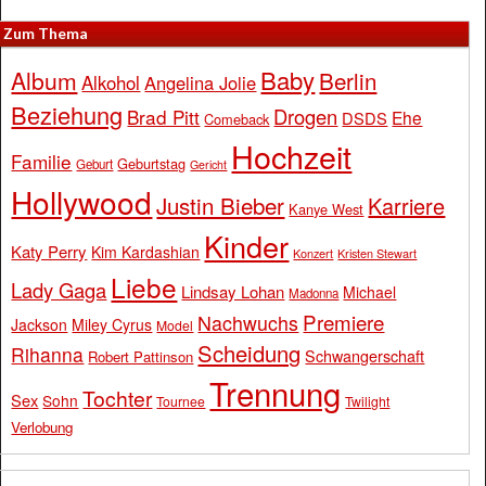
Zum Thema
Baby
Album
Berlin
Alkohol
Angelina Jolie
Beziehung
Drogen
Brad Pitt
Ehe
DSDS
Comeback
Hochzeit
Familie
Geburtstag
Geburt
Gericht
Hollywood
Justin Bieber
Karriere
Kanye West
Kinder
Katy Perry
Kim Kardashian
Konzert
Kristen Stewart
Liebe
Lady Gaga
Lindsay Lohan
Michael
Madonna
Premiere
Nachwuchs
Jackson
Miley Cyrus
Model
Scheidung
Rihanna
Schwangerschaft
Robert Pattinson
Trennung
Tochter
Sex
Sohn
Tournee
Twilight
Verlobung