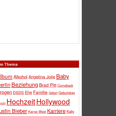
m Thema
Baby
lbum
Alkohol
Angelina Jolie
Beziehung
erlin
Brad Pitt
Comeback
rogen
Familie
Ehe
DSDS
Geburtstag
Geburt
Hochzeit
Hollywood
richt
ustin Bieber
Karriere
Katy
Kanye West