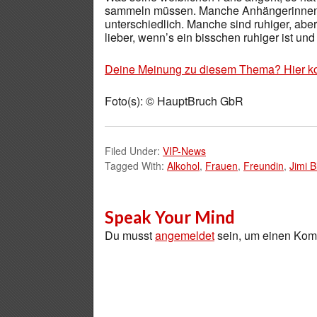
sammeln müssen. Manche Anhängerinnen sei
unterschiedlich. Manche sind ruhiger, abe
lieber, wenn’s ein bisschen ruhiger ist und 
Deine Meinung zu diesem Thema? Hier k
Foto(s): © HauptBruch GbR
Filed Under:
VIP-News
Tagged With:
Alkohol
,
Frauen
,
Freundin
,
Jimi 
Speak Your Mind
Du musst
angemeldet
sein, um einen Ko