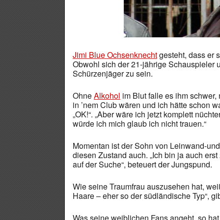
Jimi Blue Ochsenknecht
gesteht, dass er 
Obwohl sich der 21-jährige Schauspieler un
Schürzenjäger zu sein.
Ohne
Alkohol
im Blut falle es ihm schwe
in ’nem Club wären und ich hätte schon wa
„OK!“. „Aber wäre ich jetzt komplett nüch
würde ich mich glaub ich nicht trauen.“
Momentan ist der Sohn von Leinwand-und
diesen Zustand auch. „Ich bin ja auch erst 2
auf der Suche“, beteuert der Jungspund.
Wie seine Traumfrau auszusehen hat, weiß J
Haare – eher so der südländische Typ“, gibt
Was seine weiblichen Fans angeht, so ha