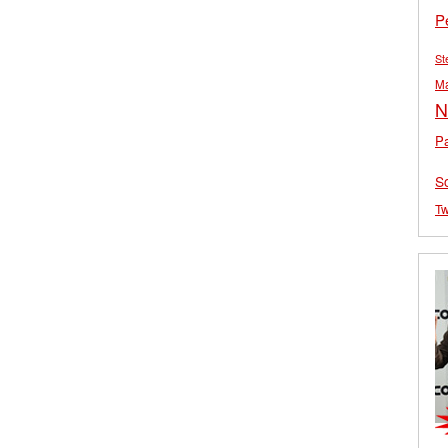
P
St
M
N
Pa
S
Tw