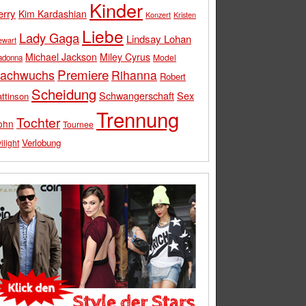
Kinder
erry
Kim Kardashian
Konzert
Kristen
Liebe
Lady Gaga
Lindsay Lohan
ewart
Michael Jackson
Miley Cyrus
Model
adonna
Premiere
achwuchs
Rihanna
Robert
Scheidung
Schwangerschaft
Sex
ttinson
Trennung
Tochter
ohn
Tournee
Verlobung
ilight