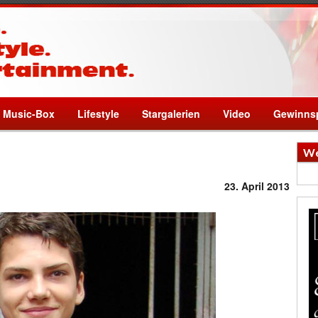
Music-Box
Lifestyle
Stargalerien
Video
Gewinnsp
We
23. April 2013