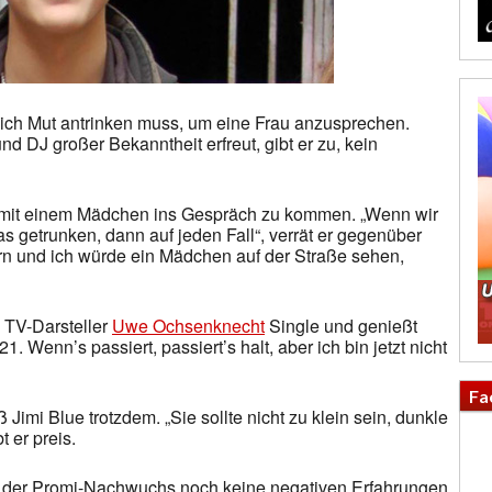
sich Mut antrinken muss, um eine Frau anzusprechen.
d DJ großer Bekanntheit erfreut, gibt er zu, kein
r, mit einem Mädchen ins Gespräch zu kommen. „Wenn wir
s getrunken, dann auf jeden Fall“, verrät er gegenüber
tern und ich würde ein Mädchen auf der Straße sehen,
 TV-Darsteller
Uwe Ochsenknecht
Single und genießt
1. Wenn’s passiert, passiert’s halt, aber ich bin jetzt nicht
Fa
imi Blue trotzdem. „Sie sollte nicht zu klein sein, dunkle
 er preis.
t der Promi-Nachwuchs noch keine negativen Erfahrungen