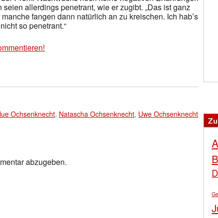
en allerdings penetrant, wie er zugibt. „Das ist ganz
r manche fangen dann natürlich an zu kreischen. Ich hab’s
nicht so penetrant.“
ommentieren!
Blue Ochsenknecht
,
Natascha Ochsenknecht
,
Uwe Ochsenknecht
Zu
A
B
mmentar abzugeben.
D
Ge
J