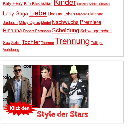
Kinder
Katy Perry
Kim Kardashian
Konzert
Kristen Stewart
Liebe
Lady Gaga
Lindsay Lohan
Michael
Madonna
Premiere
Nachwuchs
Jackson
Miley Cyrus
Model
Scheidung
Rihanna
Schwangerschaft
Robert Pattinson
Trennung
Tochter
Sex
Sohn
Tournee
Twilight
Verlobung