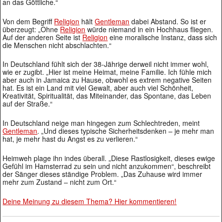
an das Göttliche.“
Von dem Begriff
Religion
hält
Gentleman
dabei Abstand. So ist er
überzeugt: „Ohne
Religion
würde niemand in ein Hochhaus fliegen.
Auf der anderen Seite ist
Religion
eine moralische Instanz, dass sich
die Menschen nicht abschlachten.“
In Deutschland fühlt sich der 38-Jährige derweil nicht immer wohl,
wie er zugibt. „Hier ist meine Heimat, meine Familie. Ich fühle mich
aber auch in Jamaica zu Hause, obwohl es extrem negative Seiten
hat. Es ist ein Land mit viel Gewalt, aber auch viel Schönheit,
Kreativität, Spiritualität, das Miteinander, das Spontane, das Leben
auf der Straße.“
In Deutschland neige man hingegen zum Schlechtreden, meint
Gentleman
. „Und dieses typische Sicherheitsdenken – je mehr man
hat, je mehr hast du Angst es zu verlieren.“
Heimweh plage ihn indes überall. „Diese Rastlosigkeit, dieses ewige
Gefühl im Hamsterrad zu sein und nicht anzukommen“, beschreibt
der Sänger dieses ständige Problem. „Das Zuhause wird immer
mehr zum Zustand – nicht zum Ort.“
Deine Meinung zu diesem Thema? Hier kommentieren!