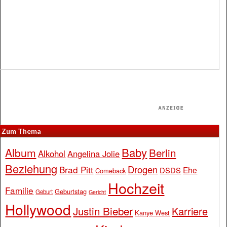
Zum Thema
Baby
Album
Berlin
Alkohol
Angelina Jolie
Beziehung
Drogen
Brad Pitt
Ehe
DSDS
Comeback
Hochzeit
Familie
Geburtstag
Geburt
Gericht
Hollywood
Justin Bieber
Karriere
Kanye West