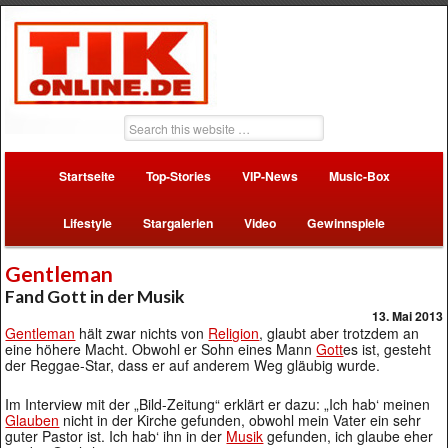
Startseite
Top-Stories
VIP-News
Music-Box
Lifestyle
Stargalerien
Video
Gewinnspiele
Gentleman
Fand Gott in der Musik
13. Mai 2013
Gentleman
hält zwar nichts von
Religion
, glaubt aber trotzdem an
eine höhere Macht. Obwohl er Sohn eines Mann
Gott
es ist, gesteht
der Reggae-Star, dass er auf anderem Weg gläubig wurde.
Im Interview mit der „Bild-Zeitung“ erklärt er dazu: „Ich hab‘ meinen
Glauben
nicht in der Kirche gefunden, obwohl mein Vater ein sehr
guter Pastor ist. Ich hab‘ ihn in der
Musik
gefunden, ich glaube eher