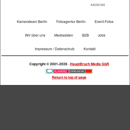
Kamerateam Berlin
Fotoagentur Berlin
Event-Fotos
Wir über uns
Mediadaten
B2B
Jobs
Impressum / Datenschutz
Kontakt
Copyright © 2001-2026 ·
HauptBruch Media GbR
Return to top of page