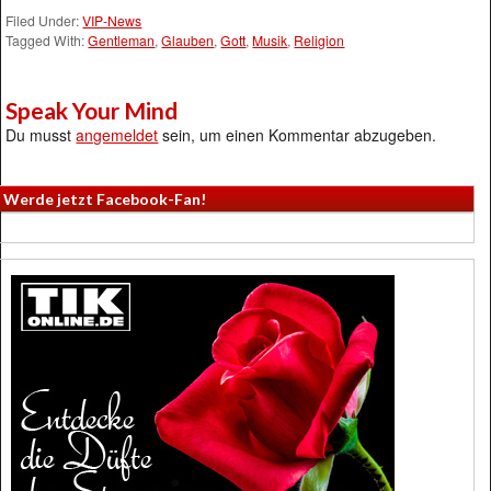
Filed Under:
VIP-News
Tagged With:
Gentleman
,
Glauben
,
Gott
,
Musik
,
Religion
Speak Your Mind
Du musst
angemeldet
sein, um einen Kommentar abzugeben.
Werde jetzt Facebook-Fan!