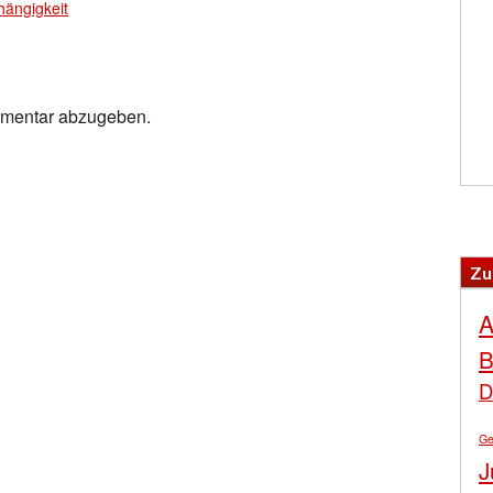
ängigkeit
mmentar abzugeben.
Zu
A
B
D
Ge
J