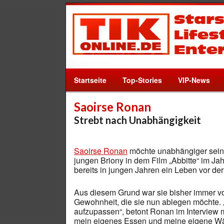
Startseite
Top-Stories
VIP-News
Saoirse Ronan
Strebt nach Unabhängigkeit
Saoirse Ronan
möchte unabhängiger sein. 
jungen Briony in dem Film „Abbitte“ im J
bereits in jungen Jahren ein Leben vor de
Aus diesem Grund war sie bisher immer von
Gewohnheit, die sie nun ablegen möchte. „
aufzupassen“, betont Ronan im Interview mi
mein eigenes Essen und meine eigene Wä