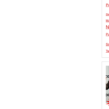
P
St
M
N
Pa
S
Tw