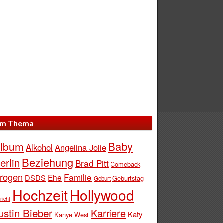
m Thema
Baby
lbum
Alkohol
Angelina Jolie
Beziehung
erlin
Brad Pitt
Comeback
rogen
Familie
Ehe
DSDS
Geburtstag
Geburt
Hochzeit
Hollywood
richt
ustin Bieber
Karriere
Katy
Kanye West