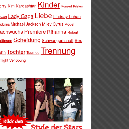
Kinder
erry
Kim Kardashian
Konzert
Kristen
Liebe
Lady Gaga
Lindsay Lohan
ewart
Michael Jackson
Miley Cyrus
Model
adonna
Premiere
achwuchs
Rihanna
Robert
Scheidung
Schwangerschaft
Sex
ttinson
Trennung
Tochter
ohn
Tournee
Verlobung
ilight