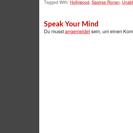
Tagged With:
Hollywood
,
Saoirse Ronan
,
Unabh
Speak Your Mind
Du musst
angemeldet
sein, um einen Ko