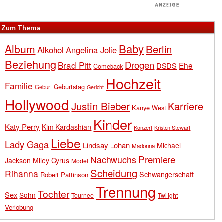
Zum Thema
Baby
Album
Berlin
Alkohol
Angelina Jolie
Beziehung
Drogen
Brad Pitt
Ehe
DSDS
Comeback
Hochzeit
Familie
Geburtstag
Geburt
Gericht
Hollywood
Justin Bieber
Karriere
Kanye West
Kinder
Katy Perry
Kim Kardashian
Konzert
Kristen Stewart
Liebe
Lady Gaga
Lindsay Lohan
Michael
Madonna
Premiere
Nachwuchs
Jackson
Miley Cyrus
Model
Scheidung
Rihanna
Schwangerschaft
Robert Pattinson
Trennung
Tochter
Sex
Sohn
Tournee
Twilight
Verlobung