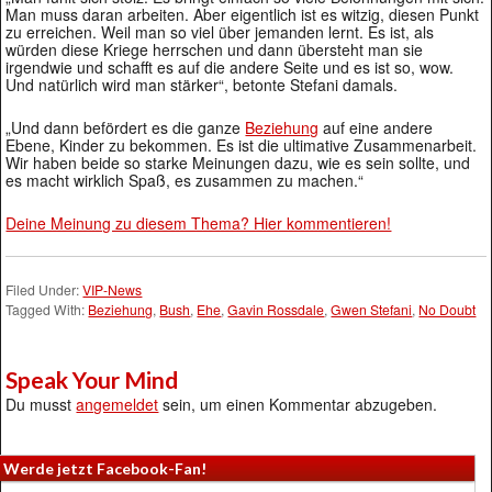
Man muss daran arbeiten. Aber eigentlich ist es witzig, diesen Punkt
zu erreichen. Weil man so viel über jemanden lernt. Es ist, als
würden diese Kriege herrschen und dann übersteht man sie
irgendwie und schafft es auf die andere Seite und es ist so, wow.
Und natürlich wird man stärker“, betonte Stefani damals.
„Und dann befördert es die ganze
Beziehung
auf eine andere
Ebene, Kinder zu bekommen. Es ist die ultimative Zusammenarbeit.
Wir haben beide so starke Meinungen dazu, wie es sein sollte, und
es macht wirklich Spaß, es zusammen zu machen.“
Deine Meinung zu diesem Thema? Hier kommentieren!
Filed Under:
VIP-News
Tagged With:
Beziehung
,
Bush
,
Ehe
,
Gavin Rossdale
,
Gwen Stefani
,
No Doubt
Speak Your Mind
Du musst
angemeldet
sein, um einen Kommentar abzugeben.
Werde jetzt Facebook-Fan!