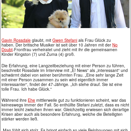
Gavin Rossdale
glaubt, mit
Gwen Stefani
als Frau Glück zu
haben. Der britische Musiker ist seit über 10 Jahren mit der
No
Doubt
-Frontfrau verheiratet und zieht mit ihr die gemeinsamen
Kinder Kingston (7) und Zuma (4) groß.
Die Erfahrung, eine Langzeitbeziehung mit einer Person zu führen,
beschreibt Rossdale im Interview mit „E! News“ als „interessant“ und
schwärmt dabei von seiner berühmten Frau. „Eine sehr lange Zeit
mit einer Person zusammen zu sein wird eigentlich immer
interessanter“, findet der 47-Jährige. „Ich stehe drauf. Sie ist eine
tolle Frau. Ich habe Glück.“
Während ihre
Ehe
mittlerweile gut zu funktionieren scheint, war das
keineswegs immer der Fall. So enthüllte Stefani zuletzt, dass es nicht
immer leicht zwischen ihnen war. Gleichzeitig erwiesen sich derartige
Krisen aber auch als besondere Erfahrung, welche die Beteiligten
stärker werden ließ.
„Man fühlt sich stolz. Es bringt einfach so viele Belohnungen mit sich.