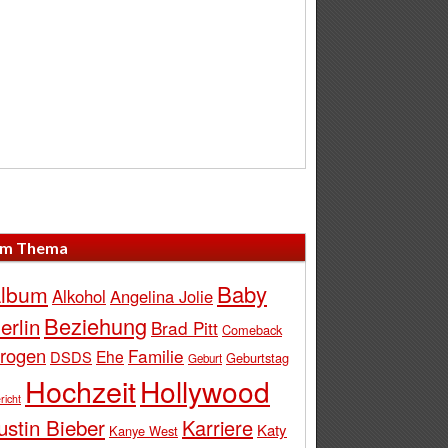
m Thema
Baby
lbum
Alkohol
Angelina Jolie
Beziehung
erlin
Brad Pitt
Comeback
rogen
Familie
Ehe
DSDS
Geburtstag
Geburt
Hochzeit
Hollywood
richt
ustin Bieber
Karriere
Katy
Kanye West