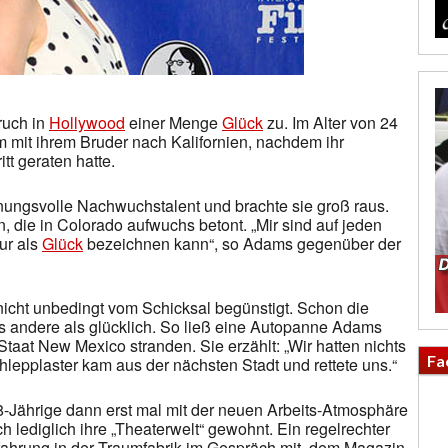
ruch in
Hollywood
einer Menge
Glück
zu. Im Alter von 24
mit ihrem Bruder nach Kalifornien, nachdem ihr
tt geraten hatte.
nungsvolle Nachwuchstalent und brachte sie groß raus.
rin, die in Colorado aufwuchs betont. „Mir sind auf jeden
ur als
Glück
bezeichnen kann“, so Adams gegenüber der
nicht unbedingt vom Schicksal begünstigt. Schon die
es andere als glücklich. So ließ eine Autopanne Adams
taat New Mexico stranden. Sie erzählt: „Wir hatten nichts
Fa
hlepplaster kam aus der nächsten Stadt und rettete uns.“
8-Jährige dann erst mal mit der neuen Arbeits-Atmosphäre
 lediglich ihre „Theaterwelt“ gewohnt. Ein regelrechter
fahrung in der Traumfabrik im Gespräch mit dem Magazin