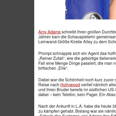
Amy Adams
schreibt ihren großen Durchb
Jahren kam die Schauspielerin gemeinsam 
Leinwand-Größe Kirstie Alley zu dem Schri
Prompt schnappte sich ein Agent das hoff
„Reiner Zufall“, wie die gebürtige Italiene
Fall eine Menge Dinge passiert, die man n
britischen „Elle“.
Dabei war die Schönheit noch kurz zuvor 
Reise nach
Hollywood
verlief nämlich all
und ihren Bruder bereits im südlichen US-S
dabei – kein Telefon, kein Pager. Ein Absc
Nach der Ankunft in L.A. habe die heute 3
zu kämpfen gehabt. Bislang war sie nämlich
„Schock des Systems“, wie Adams ihre Er