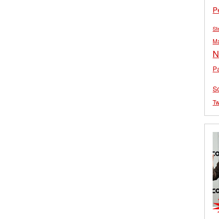
P
St
M
N
Pa
S
Tw