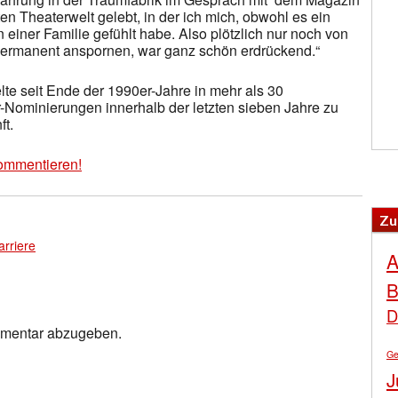
ten Theaterwelt gelebt, in der ich mich, obwohl es ein
n einer Familie gefühlt habe. Also plötzlich nur noch von
permanent anspornen, war ganz schön erdrückend.“
lte seit Ende der 1990er-Jahre in mehr als 30
r-Nominierungen innerhalb der letzten sieben Jahre zu
ft.
ommentieren!
Zu
arriere
A
B
D
mmentar abzugeben.
Ge
J