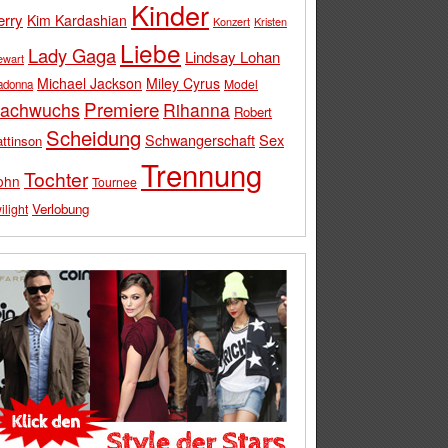
Kinder
erry
Kim Kardashian
Konzert
Kristen
Liebe
Lady Gaga
Lindsay Lohan
ewart
Michael Jackson
Miley Cyrus
Model
adonna
Premiere
achwuchs
Rihanna
Robert
Scheidung
Schwangerschaft
Sex
ttinson
Trennung
Tochter
ohn
Tournee
Verlobung
ilight