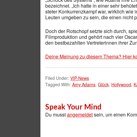
bezeichnet. „Ich hatte in einer sehr behüte
steter Konkurrenzkampf war, wirklich wie i
Leuten umgeben zu sein, die einen nicht 
Doch der Rotschopf setzte sich durch, spie
Filmproduktion und gehört nach vier Osca
den bestbezahlten Vertreterinnen ihrer Zun
Deine Meinung zu diesem Thema? Hier k
Filed Under:
VIP-News
Tagged With:
Amy Adams
,
Glück
,
Hollywood
,
K
Speak Your Mind
Du musst
angemeldet
sein, um einen Ko