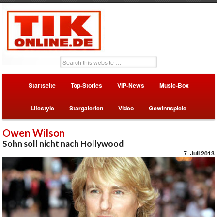
Startseite
Top-Stories
VIP-News
Music-Box
Lifestyle
Stargalerien
Video
Gewinnspiele
Owen Wilson
Sohn soll nicht nach Hollywood
7. Juli 2013