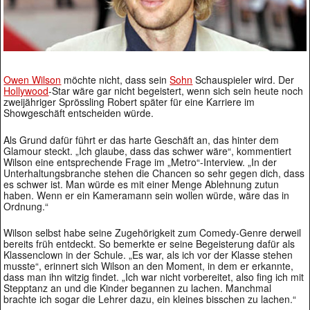
Owen Wilson
möchte nicht, dass sein
Sohn
Schauspieler wird. Der
Hollywood
-Star wäre gar nicht begeistert, wenn sich sein heute noch
zweijähriger Sprössling Robert später für eine Karriere im
Showgeschäft entscheiden würde.
Als Grund dafür führt er das harte Geschäft an, das hinter dem
Glamour steckt. „Ich glaube, dass das schwer wäre“, kommentiert
Wilson eine entsprechende Frage im „Metro“-Interview. „In der
Unterhaltungsbranche stehen die Chancen so sehr gegen dich, dass
es schwer ist. Man würde es mit einer Menge Ablehnung zutun
haben. Wenn er ein Kameramann sein wollen würde, wäre das in
Ordnung.“
Wilson selbst habe seine Zugehörigkeit zum Comedy-Genre derweil
bereits früh entdeckt. So bemerkte er seine Begeisterung dafür als
Klassenclown in der Schule. „Es war, als ich vor der Klasse stehen
musste“, erinnert sich Wilson an den Moment, in dem er erkannte,
dass man ihn witzig findet. „Ich war nicht vorbereitet, also fing ich mit
Stepptanz an und die Kinder begannen zu lachen. Manchmal
brachte ich sogar die Lehrer dazu, ein kleines bisschen zu lachen.“