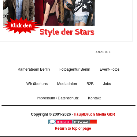
Kamerateam Berlin
Fotoagentur Berlin
Event-Fotos
Wir über uns
Mediadaten
B2B
Jobs
Impressum / Datenschutz
Kontakt
Copyright © 2001-2026 ·
HauptBruch Media GbR
Return to top of page