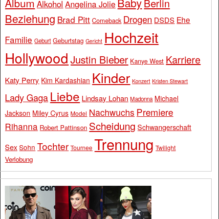
Baby
Album
Berlin
Alkohol
Angelina Jolie
Beziehung
Drogen
Brad Pitt
Ehe
DSDS
Comeback
Hochzeit
Familie
Geburtstag
Geburt
Gericht
Hollywood
Justin Bieber
Karriere
Kanye West
Kinder
Katy Perry
Kim Kardashian
Konzert
Kristen Stewart
Liebe
Lady Gaga
Lindsay Lohan
Michael
Madonna
Premiere
Nachwuchs
Jackson
Miley Cyrus
Model
Scheidung
Rihanna
Schwangerschaft
Robert Pattinson
Trennung
Tochter
Sex
Sohn
Tournee
Twilight
Verlobung