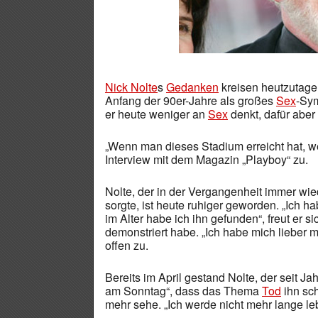
Nick Nolte
s
Gedanken
kreisen heutzutag
Anfang der 90er-Jahre als großes
Sex
-Sym
er heute weniger an
Sex
denkt, dafür aber
„Wenn man dieses Stadium erreicht hat, we
Interview mit dem Magazin „Playboy“ zu.
Nolte, der in der Vergangenheit immer wi
sorgte, ist heute ruhiger geworden. „Ich 
im Alter habe ich ihn gefunden“, freut er si
demonstriert habe. „Ich habe mich lieber mi
offen zu.
Bereits im April gestand Nolte, der seit Ja
am Sonntag“, dass das Thema
Tod
ihn sch
mehr sehe. „Ich werde nicht mehr lange leb