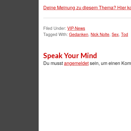
Deine Meinung zu diesem Thema? Hier k
Filed Under:
VIP-News
Tagged With:
Gedanken
,
Nick Nolte
,
Sex
,
Tod
Speak Your Mind
Du musst
angemeldet
sein, um einen Ko