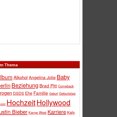
m Thema
Baby
lbum
Alkohol
Angelina Jolie
Beziehung
erlin
Brad Pitt
Comeback
rogen
Familie
Ehe
DSDS
Geburtstag
Geburt
Hochzeit
Hollywood
richt
ustin Bieber
Karriere
Katy
Kanye West