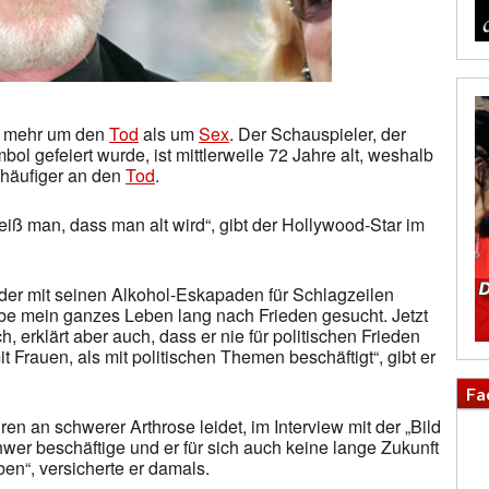
e mehr um den
Tod
als um
Sex
. Der Schauspieler, der
bol gefeiert wurde, ist mittlerweile 72 Jahre alt, weshalb
 häufiger an den
Tod
.
iß man, dass man alt wird“, gibt der Hollywood-Star im
eder mit seinen Alkohol-Eskapaden für Schlagzeilen
habe mein ganzes Leben lang nach Frieden gesucht. Jetzt
ch, erklärt aber auch, dass er nie für politischen Frieden
t Frauen, als mit politischen Themen beschäftigt“, gibt er
Fa
hren an schwerer Arthrose leidet, im Interview mit der „Bild
wer beschäftige und er für sich auch keine lange Zukunft
en“, versicherte er damals.