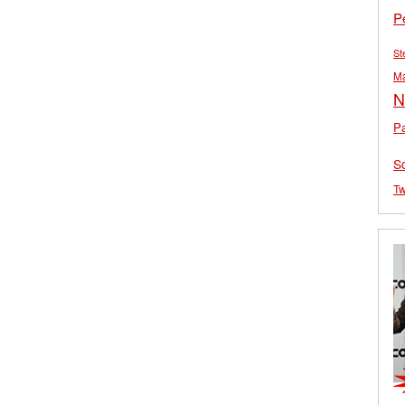
P
St
M
N
Pa
S
Tw