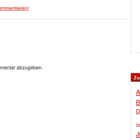
ommentieren!
mmentar abzugeben.
Zu
A
B
D
Ge
J