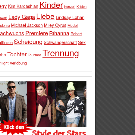
Kinder
erry
Kim Kardashian
Konzert
Kristen
Liebe
Lady Gaga
Lindsay Lohan
ewart
Michael Jackson
Miley Cyrus
Model
adonna
Premiere
achwuchs
Rihanna
Robert
Scheidung
Schwangerschaft
Sex
ttinson
Trennung
Tochter
ohn
Tournee
Verlobung
ilight