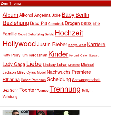
Zum Thema
Baby
Album
Berlin
Alkohol
Angelina Jolie
Beziehung
Drogen
Brad Pitt
Ehe
DSDS
Comeback
Hochzeit
Familie
Geburtstag
Geburt
Gericht
Hollywood
Justin Bieber
Karriere
Kanye West
Kinder
Katy Perry
Kim Kardashian
Konzert
Kristen Stewart
Liebe
Lady Gaga
Lindsay Lohan
Michael
Madonna
Premiere
Nachwuchs
Jackson
Miley Cyrus
Model
Scheidung
Rihanna
Schwangerschaft
Robert Pattinson
Trennung
Tochter
Sex
Sohn
Tournee
Twilight
Verlobung