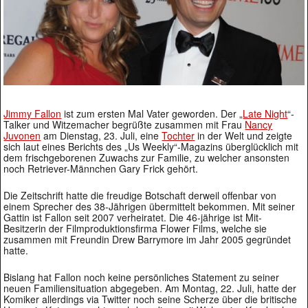
Jimmy Fallon
ist zum ersten Mal Vater geworden. Der „
Late Night
“-
Talker und Witzemacher begrüßte zusammen mit Frau
Nancy
Juvonen
am Dienstag, 23. Juli, eine
Tochter
in der Welt und zeigte
sich laut eines Berichts des „Us Weekly“-Magazins überglücklich mit
dem frischgeborenen Zuwachs zur Familie, zu welcher ansonsten
noch Retriever-Männchen Gary Frick gehört.
Die Zeitschrift hatte die freudige Botschaft derweil offenbar von
einem Sprecher des 38-Jährigen übermittelt bekommen. Mit seiner
Gattin ist Fallon seit 2007 verheiratet. Die 46-jährige ist Mit-
Besitzerin der Filmproduktionsfirma Flower Films, welche sie
zusammen mit Freundin Drew Barrymore im Jahr 2005 gegründet
hatte.
Bislang hat Fallon noch keine persönliches Statement zu seiner
neuen Familiensituation abgegeben. Am Montag, 22. Juli, hatte der
Komiker allerdings via Twitter noch seine Scherze über die britische