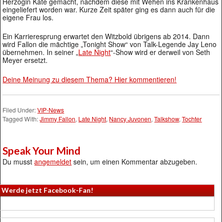
Herzogin Kate gemacht, nachdem diese mit Wehen ins Krankenhaus
eingeliefert worden war. Kurze Zeit später ging es dann auch für die
eigene Frau los.
Ein Karrieresprung erwartet den Witzbold übrigens ab 2014. Dann
wird Fallon die mächtige „Tonight Show“ von Talk-Legende Jay Leno
übernehmen. In seiner „
Late Night
“-Show wird er derweil von Seth
Meyer ersetzt.
Deine Meinung zu diesem Thema? Hier kommentieren!
Filed Under:
VIP-News
Tagged With:
Jimmy Fallon
,
Late Night
,
Nancy Juvonen
,
Talkshow
,
Tochter
Speak Your Mind
Du musst
angemeldet
sein, um einen Kommentar abzugeben.
Werde jetzt Facebook-Fan!