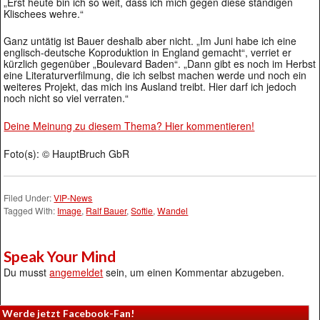
„Erst heute bin ich so weit, dass ich mich gegen diese ständigen
Klischees wehre.“
Ganz untätig ist Bauer deshalb aber nicht. „Im Juni habe ich eine
englisch-deutsche Koproduktion in England gemacht“, verriet er
kürzlich gegenüber „Boulevard Baden“. „Dann gibt es noch im Herbst
eine Literaturverfilmung, die ich selbst machen werde und noch ein
weiteres Projekt, das mich ins Ausland treibt. Hier darf ich jedoch
noch nicht so viel verraten.“
Deine Meinung zu diesem Thema? Hier kommentieren!
Foto(s): © HauptBruch GbR
Filed Under:
VIP-News
Tagged With:
Image
,
Ralf Bauer
,
Softie
,
Wandel
Speak Your Mind
Du musst
angemeldet
sein, um einen Kommentar abzugeben.
Werde jetzt Facebook-Fan!