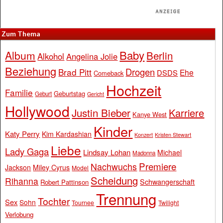
Zum Thema
Baby
Album
Berlin
Alkohol
Angelina Jolie
Beziehung
Drogen
Brad Pitt
Ehe
DSDS
Comeback
Hochzeit
Familie
Geburtstag
Geburt
Gericht
Hollywood
Justin Bieber
Karriere
Kanye West
Kinder
Katy Perry
Kim Kardashian
Konzert
Kristen Stewart
Liebe
Lady Gaga
Lindsay Lohan
Michael
Madonna
Premiere
Nachwuchs
Jackson
Miley Cyrus
Model
Scheidung
Rihanna
Schwangerschaft
Robert Pattinson
Trennung
Tochter
Sex
Sohn
Tournee
Twilight
Verlobung