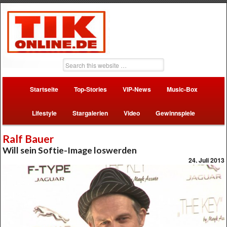
Startseite
Top-Stories
VIP-News
Music-Box
Lifestyle
Stargalerien
Video
Gewinnspiele
Ralf Bauer
Will sein Softie-Image loswerden
24. Juli 2013