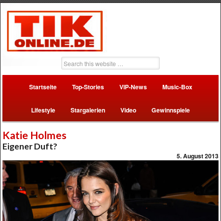
Startseite
Top-Stories
VIP-News
Music-Box
Lifestyle
Stargalerien
Video
Gewinnspiele
Katie Holmes
Eigener Duft?
5. August 2013