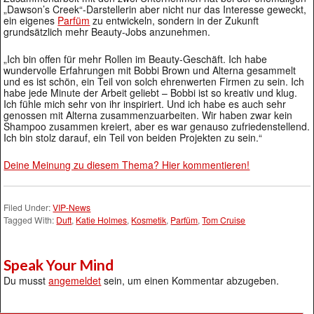
„Dawson’s Creek“-Darstellerin aber nicht nur das Interesse geweckt,
ein eigenes
Parfüm
zu entwickeln, sondern in der Zukunft
grundsätzlich mehr Beauty-Jobs anzunehmen.
„Ich bin offen für mehr Rollen im Beauty-Geschäft. Ich habe
wundervolle Erfahrungen mit Bobbi Brown und Alterna gesammelt
und es ist schön, ein Teil von solch ehrenwerten Firmen zu sein. Ich
habe jede Minute der Arbeit geliebt – Bobbi ist so kreativ und klug.
Ich fühle mich sehr von ihr inspiriert. Und ich habe es auch sehr
genossen mit Alterna zusammenzuarbeiten. Wir haben zwar kein
Shampoo zusammen kreiert, aber es war genauso zufriedenstellend.
Ich bin stolz darauf, ein Teil von beiden Projekten zu sein.“
Deine Meinung zu diesem Thema? Hier kommentieren!
Filed Under:
VIP-News
Tagged With:
Duft
,
Katie Holmes
,
Kosmetik
,
Parfüm
,
Tom Cruise
Speak Your Mind
Du musst
angemeldet
sein, um einen Kommentar abzugeben.