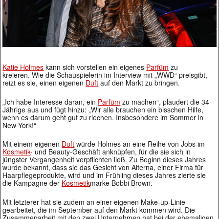
Katie Holmes
kann sich vorstellen ein eigenes
Parfüm
zu
kreieren. Wie die Schauspielerin im Interview mit „WWD“ preisgibt,
reizt es sie, einen eigenen
Duft
auf den Markt zu bringen.
„Ich habe Interesse daran, ein
Parfüm
zu machen“, plaudert die 34-
Jährige aus und fügt hinzu: „Wir alle brauchen ein bisschen Hilfe,
wenn es darum geht gut zu riechen. Insbesondere im Sommer in
New York!“
Mit einem eigenen
Duft
würde Holmes an eine Reihe von Jobs im
Kosmetik
- und Beauty-Geschäft anknüpfen, für die sie sich in
jüngster Vergangenheit verpflichten ließ. Zu Beginn dieses Jahres
wurde bekannt, dass sie das Gesicht von Alterna, einer Firma für
Haarpflegeprodukte, wird und im Frühling dieses Jahres zierte sie
die Kampagne der
Kosmetik
marke Bobbi Brown.
Mit letzterer hat sie zudem an einer eigenen Make-up-Linie
gearbeitet, die im September auf den Markt kommen wird. Die
Zusammenarbeit mit den zwei Unternehmen hat bei der ehemaligen