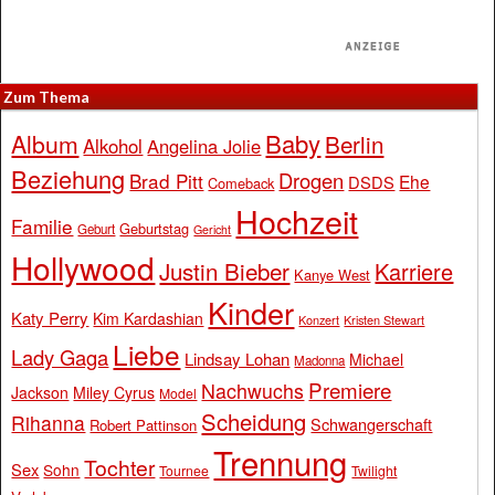
Zum Thema
Baby
Album
Berlin
Alkohol
Angelina Jolie
Beziehung
Drogen
Brad Pitt
Ehe
DSDS
Comeback
Hochzeit
Familie
Geburtstag
Geburt
Gericht
Hollywood
Justin Bieber
Karriere
Kanye West
Kinder
Katy Perry
Kim Kardashian
Konzert
Kristen Stewart
Liebe
Lady Gaga
Lindsay Lohan
Michael
Madonna
Premiere
Nachwuchs
Jackson
Miley Cyrus
Model
Scheidung
Rihanna
Schwangerschaft
Robert Pattinson
Trennung
Tochter
Sex
Sohn
Tournee
Twilight