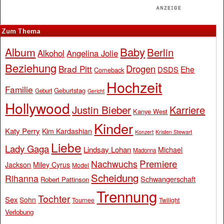
Zum Thema
Baby
Album
Berlin
Alkohol
Angelina Jolie
Beziehung
Drogen
Brad Pitt
Ehe
DSDS
Comeback
Hochzeit
Familie
Geburtstag
Geburt
Gericht
Hollywood
Justin Bieber
Karriere
Kanye West
Kinder
Katy Perry
Kim Kardashian
Konzert
Kristen Stewart
Liebe
Lady Gaga
Lindsay Lohan
Michael
Madonna
Premiere
Nachwuchs
Jackson
Miley Cyrus
Model
Scheidung
Rihanna
Schwangerschaft
Robert Pattinson
Trennung
Tochter
Sex
Sohn
Tournee
Twilight
Verlobung