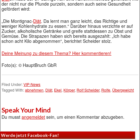
der nicht nur die Pfunde purzeln, sondern auch seine Gesundheit
gefördert wird:
„Die Montignac-
Diät
. Da lernt man ganz leicht, das Richtige und
weniger Kohlenhydrate zu essen.“ Darüber hinaus verzichte er auf
Zucker, alkoholische Getränke und greife stattdessen zu Obst und
Gemüse. Die Strapazen haben sich bereits ausgezahlt: „Ich habe
schon acht Kilo abgenommen“, berichtet Scheider stolz.
Deine Meinung zu diesem Thema? Hier kommentieren!
Foto(s): © HauptBruch GbR
Filed Under:
VIP-News
Tagged With:
abnehmen
,
Diät
,
Ekel
,
Körper
,
Rolf Scheider
,
Rolfe
,
Übergewicht
Speak Your Mind
Du musst
angemeldet
sein, um einen Kommentar abzugeben.
Werde jetzt Facebook-Fan!