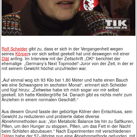
Rolf Scheider
gibt zu, dass er sich in der Vergangenheit wegen
seines
Körper
s vor sich selbst geekelt hat und deswegen mit einer
Diät
anfing. Im Interview mit der Zeitschrift „OK!“ berichtet der
ehemalige „Germany’s Next Topmodel“-Juror von der Zeit, in der er
mit seinem Gewicht höchst unzufrieden war.
„Auf einmal wog ich 93 Kilo bei 1,80 Meter und hatte einen Bauch
wie eine Schwangere im sechsten Monat“, erinnert sich Scheider
und fügt hinzu: „Zeitweise habe ich mich sogar vor mir selbst
geekelt. Ich hatte Kleidergröße 54. Danach gibt es nichts mehr zum
Anziehen in einem normalen Geschäft.“
Aus diesem Grund fasste der gebürtige Kölner den Entschluss, sein
Gewicht zu reduzieren und probierte dabei diverse
Abnehmmethoden aus: „Von Metabolic Balance bis hin zu Saftkuren,
Pillen, um den Hunger zu stoppen, Pillen, um das Fett in der Nacht
beim Schlafen abzubauen.“ Nach Experimenten mit verschiedenen
Diät
en habe der 57-Jährige nun eine Abnehmmethode gefunden, mit