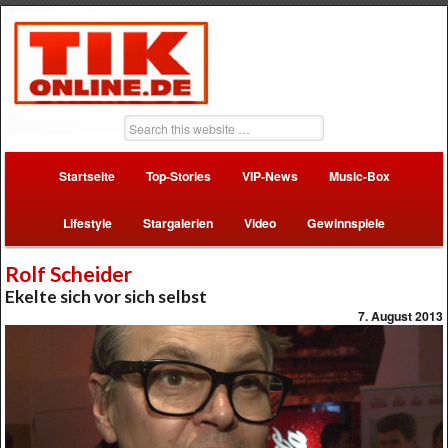
Startseite
Top-Stories
VIP-News
Music-Box
Lifestyle
Stargalerien
Video
Gewinnspiele
Rolf Scheider
Ekelte sich vor sich selbst
7. August 2013