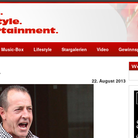
Music-Box
Lifestyle
Stargalerien
Video
Gewinnsp
We
y
22. August 2013