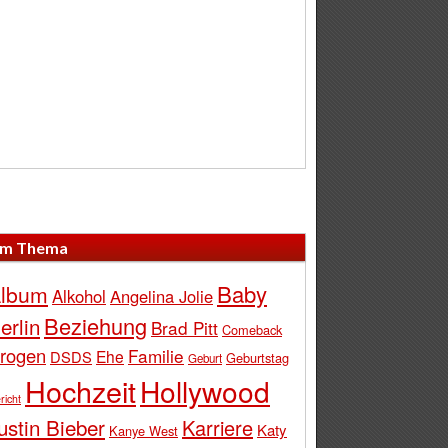
m Thema
Baby
lbum
Alkohol
Angelina Jolie
Beziehung
erlin
Brad Pitt
Comeback
rogen
Familie
Ehe
DSDS
Geburtstag
Geburt
Hochzeit
Hollywood
richt
ustin Bieber
Karriere
Katy
Kanye West