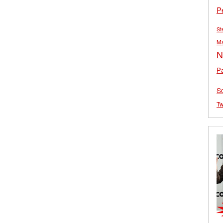
P
St
M
N
Pa
S
Tw