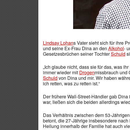
Lindsay Lohan
s Vater sieht sich für ihre 
und seine Ex-Frau Dina an den
Alkohol
- 
Gesetzesbrüchen seiner Tochter
Schuld
si
„Ich glaube nicht, dass sie für das, was ihr 
immer wieder mit
Drogen
missbrauch und Ge
Schuld
von Dina und mir. Wir haben währe
ich retten, was zu retten ist.“
Der frühere Wall-Street-Händler gab Dina 
war, ließen sich die beiden allerdings wie
Das Verhältnis zwischen dem 53-Jährigen u
betont, die 27-Jährige insbesondere nach i
Heilung innerhalb der Familie hat auch vi