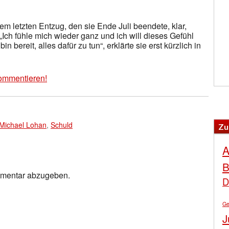
em letzten Entzug, den sie Ende Juli beendete, klar,
 „Ich fühle mich wieder ganz und ich will dieses Gefühl
 bereit, alles dafür zu tun“, erklärte sie erst kürzlich in
ommentieren!
Michael Lohan
,
Schuld
Zu
A
B
mmentar abzugeben.
D
Ge
J