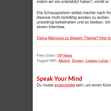
indem wir sie unterstützt haben“, verrät er.
Die Schauspielerin selbst machte nach ihr
diesmal nicht rückfällig werden zu wollen.
unbedingt beibehalten und so bleiben. Ich bin
einem Interview.
Deine Meinung zu diesem Thema? Hier k
Filed Under:
VIP-News
Tagged With:
Alkohol
,
Drogen
,
Lindsay Lohan
,
Speak Your Mind
Du musst
angemeldet
sein, um einen Ko