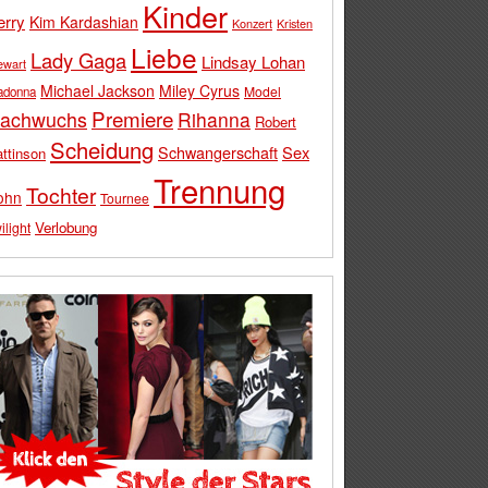
Kinder
erry
Kim Kardashian
Konzert
Kristen
Liebe
Lady Gaga
Lindsay Lohan
ewart
Michael Jackson
Miley Cyrus
Model
adonna
Premiere
achwuchs
Rihanna
Robert
Scheidung
Schwangerschaft
Sex
ttinson
Trennung
Tochter
ohn
Tournee
Verlobung
ilight