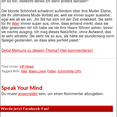
ich 60 bin, vielleicht denke ich dann anders darüber!“
Die blonde Schönheit schwärmt außerdem über ihre Mutter Elaine,
die ihr ultimatives Mode-Vorbild sei, weil sie immer super aussehe,
egal wie alt sie sei. „Ihr Stil hat sich mit der Zeit entwickelt. Sie sieht
für ihr
Alter
immer super aus, ohne, dass jemand merkt, dass sie
älter geworden ist! Ich habe sie nie ihre Haare föhnen sehen, bevor
sie nachts ausging. Ich mag dieses Natürliche, ohne Aufwand, das
ist sehr attraktiv: Sie sieht nie so aus, als hätte sie stundenlang vorm
Spiegel gestanden, so dass alles perfekt passt.“
Deine Meinung zu diesem Thema? Hier kommentieren!
Filed Under:
VIP-News
Tagged With:
Alter
,
Blake Lively
,
Falten
,
Schönheits-OPs
Speak Your Mind
Du musst
angemeldet
sein, um einen Kommentar abzugeben.
Werde jetzt Facebook-Fan!