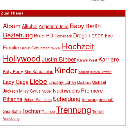
Zum Thema
Baby
Album
Berlin
Alkohol
Angelina Jolie
Beziehung
Drogen
Brad Pitt
Ehe
DSDS
Comeback
Hochzeit
Familie
Geburtstag
Geburt
Gericht
Hollywood
Justin Bieber
Karriere
Kanye West
Kinder
Katy Perry
Kim Kardashian
Konzert
Kristen Stewart
Liebe
Lady Gaga
Lindsay Lohan
Michael
Madonna
Premiere
Nachwuchs
Jackson
Miley Cyrus
Model
Scheidung
Rihanna
Schwangerschaft
Robert Pattinson
Trennung
Tochter
Sex
Sohn
Tournee
Twilight
Verlobung