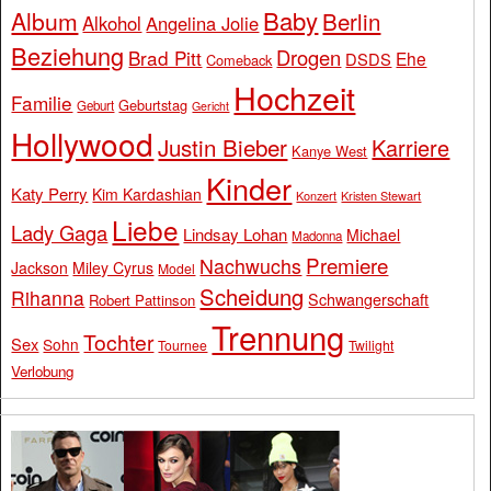
Baby
Album
Berlin
Alkohol
Angelina Jolie
Beziehung
Drogen
Brad Pitt
Ehe
DSDS
Comeback
Hochzeit
Familie
Geburtstag
Geburt
Gericht
Hollywood
Justin Bieber
Karriere
Kanye West
Kinder
Katy Perry
Kim Kardashian
Konzert
Kristen Stewart
Liebe
Lady Gaga
Lindsay Lohan
Michael
Madonna
Premiere
Nachwuchs
Jackson
Miley Cyrus
Model
Scheidung
Rihanna
Schwangerschaft
Robert Pattinson
Trennung
Tochter
Sex
Sohn
Tournee
Twilight
Verlobung