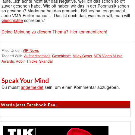
laufe. „Ich achte nicht auf das Negative, weil ich das schon so oft
zuvor gesehen habe. Wie oft haben wir das in der Popmusik schon
so gesehen? Madonna hat das gemacht. Britney hat es gemacht.
Jede VMA-Performance … Das ist doch das, was man will; man will
Geschichte
schreiben.“
Deine Meinung zu diesem Thema? Hier kommentieren!
Filed Under:
VIP-News
Tagged With:
Aufmerksamkeit
,
Geschichte
,
Miley Cyrus
,
MTV Video Music
Awards
,
Robin Thicke
,
Skandal
Speak Your Mind
Du musst
angemeldet
sein, um einen Kommentar abzugeben.
Werde jetzt Facebook-Fan!