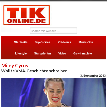
Startseite
Top-Stories
VIP-News
Music-Box
Lifestyle
Stargalerien
Video
Gewinnspiele
Miley Cyrus
Wollte VMA-Geschichte schreiben
3. September 2013