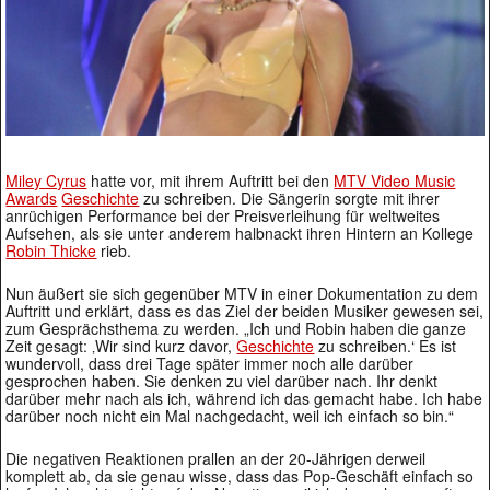
Miley Cyrus
hatte vor, mit ihrem Auftritt bei den
MTV Video Music
Awards
Geschichte
zu schreiben. Die Sängerin sorgte mit ihrer
anrüchigen Performance bei der Preisverleihung für weltweites
Aufsehen, als sie unter anderem halbnackt ihren Hintern an Kollege
Robin Thicke
rieb.
Nun äußert sie sich gegenüber MTV in einer Dokumentation zu dem
Auftritt und erklärt, dass es das Ziel der beiden Musiker gewesen sei,
zum Gesprächsthema zu werden. „Ich und Robin haben die ganze
Zeit gesagt: ‚Wir sind kurz davor,
Geschichte
zu schreiben.‘ Es ist
wundervoll, dass drei Tage später immer noch alle darüber
gesprochen haben. Sie denken zu viel darüber nach. Ihr denkt
darüber mehr nach als ich, während ich das gemacht habe. Ich habe
darüber noch nicht ein Mal nachgedacht, weil ich einfach so bin.“
Die negativen Reaktionen prallen an der 20-Jährigen derweil
komplett ab, da sie genau wisse, dass das Pop-Geschäft einfach so