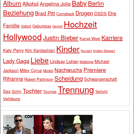
Baby
Album
Berlin
Alkohol
Angelina Jolie
Beziehung
Drogen
Brad Pitt
Ehe
DSDS
Comeback
Hochzeit
Familie
Geburtstag
Geburt
Gericht
Hollywood
Justin Bieber
Karriere
Kanye West
Kinder
Katy Perry
Kim Kardashian
Konzert
Kristen Stewart
Liebe
Lady Gaga
Lindsay Lohan
Michael
Madonna
Premiere
Nachwuchs
Jackson
Miley Cyrus
Model
Scheidung
Rihanna
Schwangerschaft
Robert Pattinson
Trennung
Tochter
Sex
Sohn
Tournee
Twilight
Verlobung