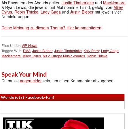
Als Favoriten des Abends gelten
Justin Timberlake
und
Macklemore
& Ryan Lewis, die jeweils fünf Mal nominiert sind, gefolgt von
Miley
Cyrus
,
Robin Thicke
,
Lady Gaga
und
Justin Bieber
mit jeweils vier
Nominierungen.
Deine Meinung zu diesem Thema? Hier kommentieren!
Filed Under:
VIP-News
Tagged With:
EMA
,
Justin Bieber
,
Justin Timberlake
,
Katy Perry
,
Lady Gaga
,
Macklemore
,
Miley Cyrus
,
MTV Europe Music Awards
,
Robin Thicke
Speak Your Mind
Du musst
angemeldet
sein, um einen Kommentar abzugeben.
Werde jetzt Facebook-Fan!