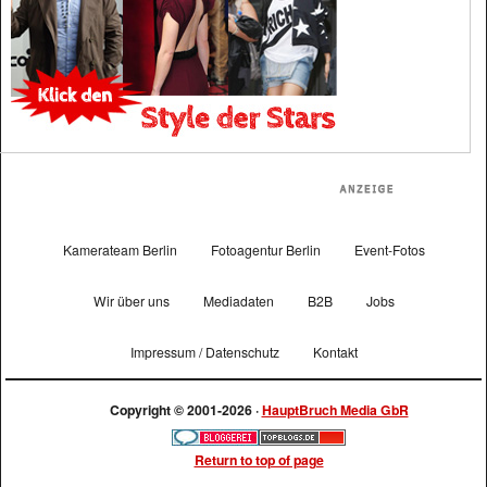
Kamerateam Berlin
Fotoagentur Berlin
Event-Fotos
Wir über uns
Mediadaten
B2B
Jobs
Impressum / Datenschutz
Kontakt
Copyright © 2001-2026 ·
HauptBruch Media GbR
Return to top of page